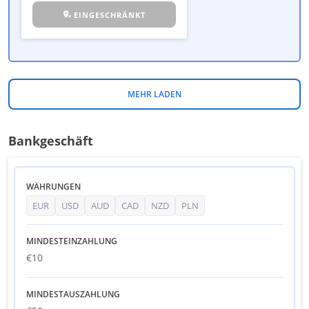
EINGESCHRÄNKT
MEHR LADEN
Bankgeschäft
WÄHRUNGEN
EUR
USD
AUD
CAD
NZD
PLN
MINDESTEINZAHLUNG
€10
MINDESTAUSZAHLUNG