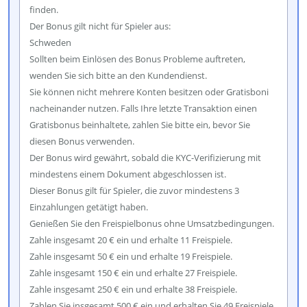
finden.
Der Bonus gilt nicht für Spieler aus:
Schweden
Sollten beim Einlösen des Bonus Probleme auftreten,
wenden Sie sich bitte an den Kundendienst.
Sie können nicht mehrere Konten besitzen oder Gratisboni
nacheinander nutzen. Falls Ihre letzte Transaktion einen
Gratisbonus beinhaltete, zahlen Sie bitte ein, bevor Sie
diesen Bonus verwenden.
Der Bonus wird gewährt, sobald die KYC-Verifizierung mit
mindestens einem Dokument abgeschlossen ist.
Dieser Bonus gilt für Spieler, die zuvor mindestens 3
Einzahlungen getätigt haben.
Genießen Sie den Freispielbonus ohne Umsatzbedingungen.
Zahle insgesamt 20 € ein und erhalte 11 Freispiele.
Zahle insgesamt 50 € ein und erhalte 19 Freispiele.
Zahle insgesamt 150 € ein und erhalte 27 Freispiele.
Zahle insgesamt 250 € ein und erhalte 38 Freispiele.
Zahlen Sie insgesamt 500 € ein und erhalten Sie 49 Freispiele.