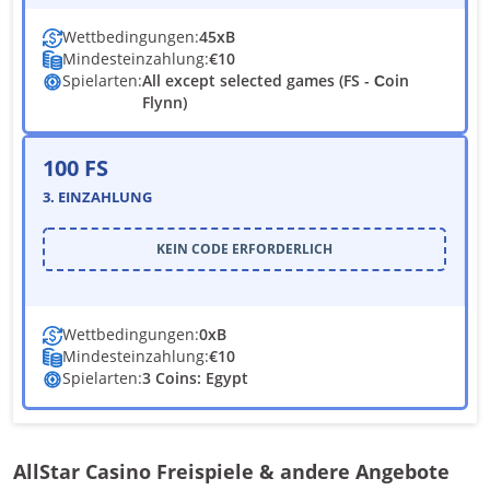
Wettbedingungen
:
45xB
Mindesteinzahlung
:
€10
Spielarten
:
All except selected games (FS - Сoin
Flynn)
100 FS
3. EINZAHLUNG
KEIN CODE ERFORDERLICH
Wettbedingungen
:
0xB
Mindesteinzahlung
:
€10
Spielarten
:
3 Coins: Egypt
AllStar Casino Freispiele & andere Angebote