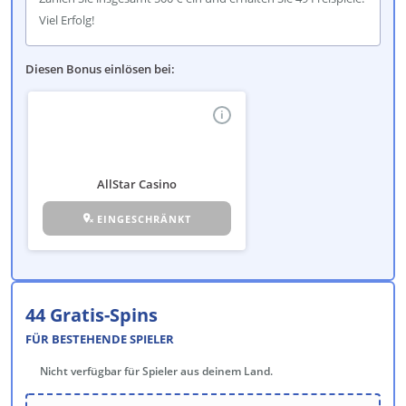
Viel Erfolg!
Diesen Bonus einlösen bei
:
i
AllStar Casino
EINGESCHRÄNKT
44 Gratis-Spins
FÜR BESTEHENDE SPIELER
Nicht verfügbar für Spieler aus deinem Land.