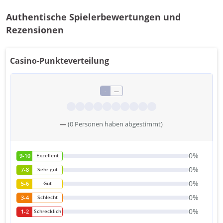
Authentische Spielerbewertungen und
Rezensionen
Casino-Punkteverteilung
-
—
—
(0 Personen haben abgestimmt)
0
%
9-10
Exzellent
0
%
7-8
Sehr gut
0
%
5-6
Gut
0
%
3-4
Schlecht
0
%
1-2
Schrecklich