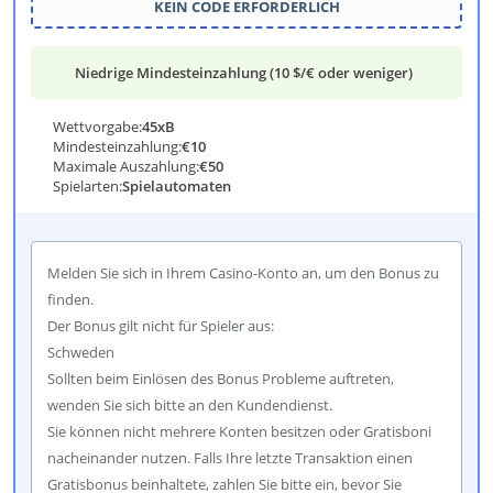
KEIN CODE ERFORDERLICH
Niedrige Mindesteinzahlung (10 $/€ oder weniger)
Wettvorgabe
:
45xB
Mindesteinzahlung
:
€
10
Maximale Auszahlung
:
€50
Spielarten
:
Spielautomaten
Melden Sie sich in Ihrem Casino-Konto an, um den Bonus zu
finden.
Der Bonus gilt nicht für Spieler aus:
Schweden
Sollten beim Einlösen des Bonus Probleme auftreten,
wenden Sie sich bitte an den Kundendienst.
Sie können nicht mehrere Konten besitzen oder Gratisboni
nacheinander nutzen. Falls Ihre letzte Transaktion einen
Gratisbonus beinhaltete, zahlen Sie bitte ein, bevor Sie