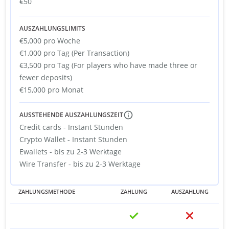
€50
AUSZAHLUNGSLIMITS
€5,000 pro Woche
€1,000 pro Tag (Per Transaction)
€3,500 pro Tag (For players who have made three or
fewer deposits)
€15,000 pro Monat
AUSSTEHENDE AUSZAHLUNGSZEIT
Credit cards
-
Instant Stunden
Crypto Wallet
-
Instant Stunden
Ewallets
-
bis zu 2-3 Werktage
Wire Transfer
-
bis zu 2-3 Werktage
ZAHLUNGSMETHODE
ZAHLUNG
AUSZAHLUNG