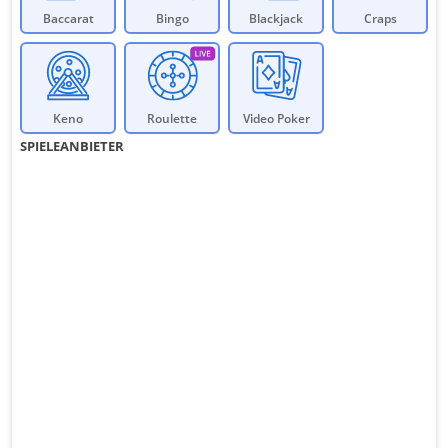
Teil), Slovakien, Slovenien,
Baccarat
Bingo
Blackjack
Craps
España, Schweden,
Vereinigtes Königreich,
Vereinigte Staaten
Keno
Roulette
Video Poker
SPIELEANBIETER