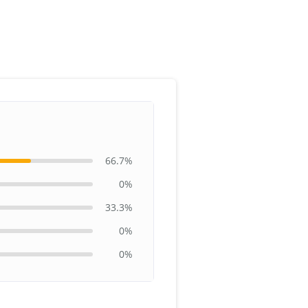
66.7
%
0
%
33.3
%
0
%
0
%