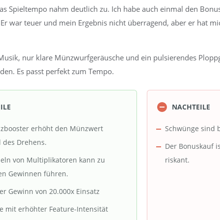
 das Spieltempo nahm deutlich zu. Ich habe auch einmal den Bonu
. Er war teuer und mein Ergebnis nicht überragend, aber er hat mi
 Musik, nur klare Münzwurfgeräusche und ein pulsierendes Plopp
den. Es passt perfekt zum Tempo.
ILE
NACHTEILE
zbooster erhöht den Münzwert
Schwünge sind be
 des Drehens.
Der Bonuskauf is
eln von Multiplikatoren kann zu
riskant.
ven Gewinnen führen.
r Gewinn von 20.000x Einsatz
le mit erhöhter Feature-Intensität