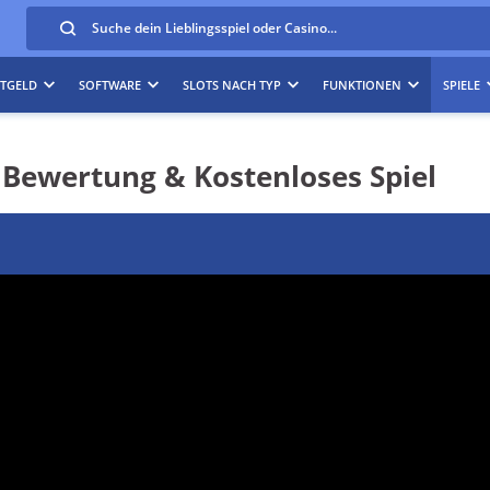
TGELD
SOFTWARE
SLOTS NACH TYP
FUNKTIONEN
SPIELE
 Bewertung & Kostenloses Spiel