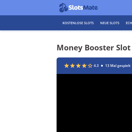
KOSTENLOSE SLOTS
NEUE SLOTS
ECH
Money Booster Slot
4.3
13
Mal gespielt