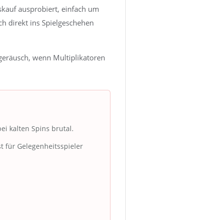
skauf ausprobiert, einfach um
ch direkt ins Spielgeschehen
geräusch, wenn Multiplikatoren
i kalten Spins brutal.
t für Gelegenheitsspieler