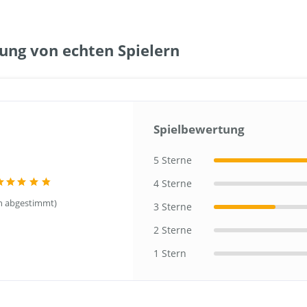
ng von echten Spielern
Spielbewertung
5 Sterne
4 Sterne
 abgestimmt)
3 Sterne
2 Sterne
1 Stern