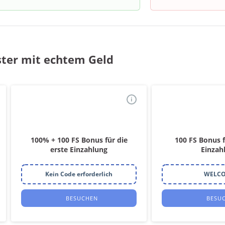
ster mit echtem Geld
i
100% + 100 FS Bonus für die
100 FS Bonus f
erste Einzahlung
Einzah
Kein Code erforderlich
WELC
BESUCHEN
BESU