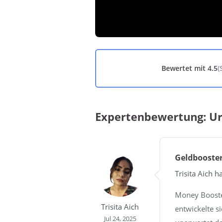
SPIEL DEMO
Bewertet mit 4.5
(
Expertenbewertung: Urt
Geldbooste
Trisita Aich h
Money Booster
Trisita Aich
entwickelte si
Jul 24, 2025