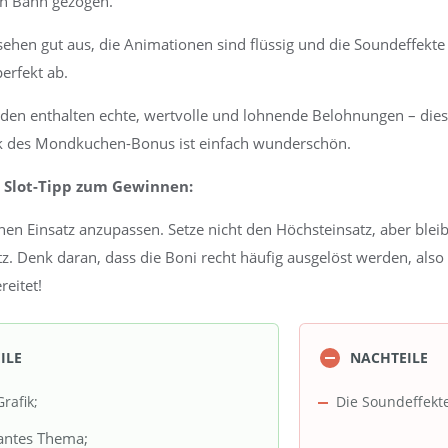
en Bann gezogen.
ehen gut aus, die Animationen sind flüssig und die Soundeffekte
erfekt ab.
en enthalten echte, wertvolle und lohnende Belohnungen – dieses
ik des Mondkuchen-Bonus ist einfach wunderschön.
y Slot-Tipp zum Gewinnen:
nen Einsatz anzupassen. Setze nicht den Höchsteinsatz, aber blei
z. Denk daran, dass die Boni recht häufig ausgelöst werden, also
eitet!
ILE
NACHTEILE
rafik;
Die Soundeffekt
santes Thema;