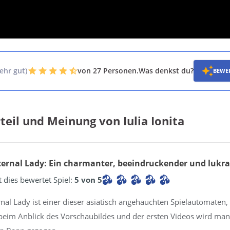
ehr gut
)
von 27 Personen
.
Was denkst du?
BEWER
eil und Meinung von Iulia Ionita
ternal Lady: Ein charmanter, beeindruckender und lukrat
at dies bewertet Spiel:
5 von 5
rnal Lady ist einer dieser asiatisch angehauchten Spielautomaten
beim Anblick des Vorschaubildes und der ersten Videos wird ma