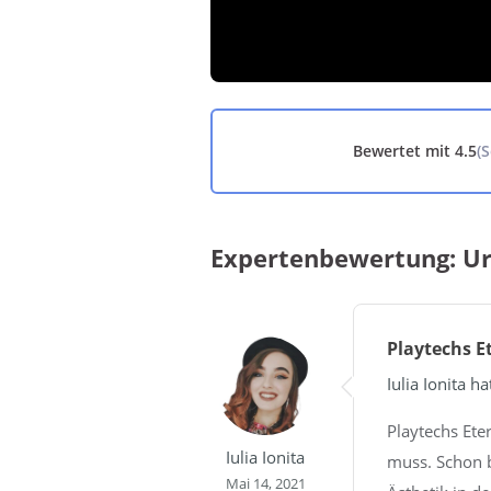
SPIEL DEMO
Bewertet mit 4.5
(
S
Expertenbewertung: Urt
Playtechs E
Iulia Ionita h
Playtechs Ete
Iulia Ionita
muss. Schon 
Mai 14, 2021