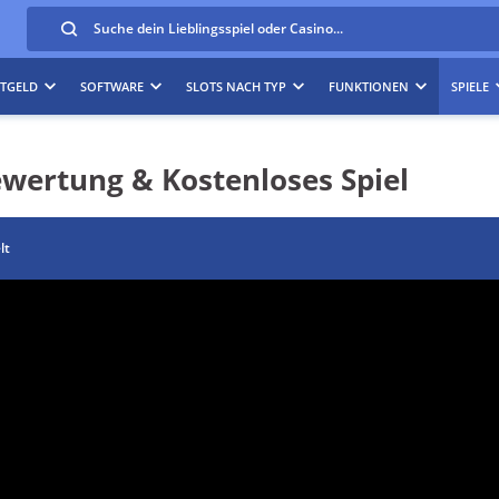
TGELD
SOFTWARE
SLOTS NACH TYP
FUNKTIONEN
SPIELE
ewertung & Kostenloses Spiel
lt