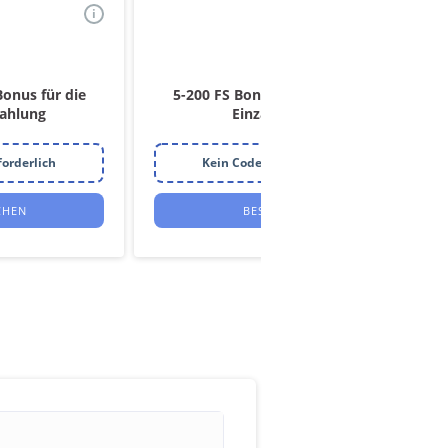
i
i
onus für die
5-200 FS Bonus für die erste
zahlung
Einzahlung
forderlich
Kein Code erforderlich
CHEN
BESUCHEN