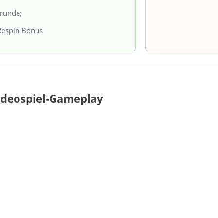
lrunde;
Respin Bonus
Videospiel-Gameplay