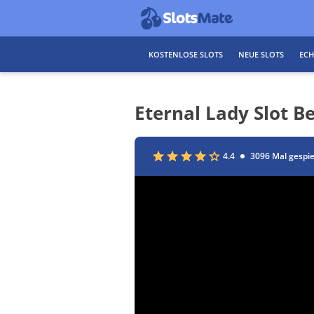
KOSTENLOSE SLOTS
NEUE SLOTS
ECH
Eternal Lady Slot B
4.4
3096
Mal gespie