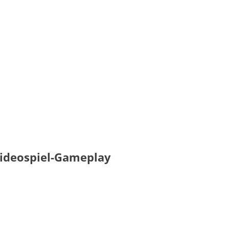
Videospiel-Gameplay