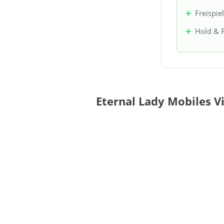
Freispie
Hold & 
Eternal Lady Mobiles 