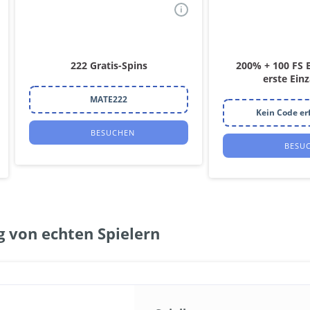
i
222 Gratis-Spins
200% + 100 FS B
erste Ein
MATE222
Kein Code er
BESUCHEN
BESU
 von echten Spielern