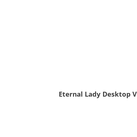
Eternal Lady Desktop 