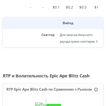
-
-
$
0.1
$
0.2
$
0.5
$
1
Вайлд
Скаттер
Для запуска бонусного
раунда нужно скаттеров: 3
RTP и Волатильность Epic Ape Blitz Cash
RTP Epic Ape Blitz Cash по Сравнению с Рынком
i
ВЫСОКИЙ