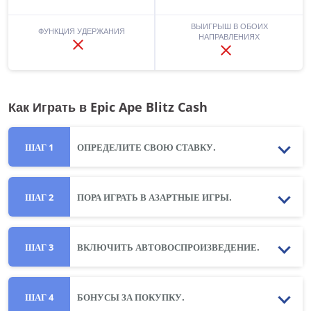
ВЫИГРЫШ В ОБОИХ
ФУНКЦИЯ УДЕРЖАНИЯ
НАПРАВЛЕНИЯХ
Как Играть в Epic Ape Blitz Cash
ШАГ 1
ОПРЕДЕЛИТЕ СВОЮ СТАВКУ.
ШАГ 2
ПОРА ИГРАТЬ В АЗАРТНЫЕ ИГРЫ.
ШАГ 3
ВКЛЮЧИТЬ АВТОВОСПРОИЗВЕДЕНИЕ.
ШАГ 4
БОНУСЫ ЗА ПОКУПКУ.