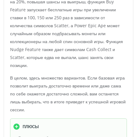
на 20%, повышая шансы на выигрыш, функция Buy
Feature запускает бесплатные игры при увеличении
ставки в 100, 150 или 250 раз в зависимости от
количества символов Scatter, а Power Epic Ape может
случайным образом подбрасывать монеты или
коллекционеры на любой спин основной игры. Функция
Nudge Feature также дает символам Cash Collect и
Scatter, которые едва не выпали, шанс занять свои
позиции.
В целом, здесь множество вариантов. Если базовая игра
позволит выиграть достаточно времени или даже сама
по себе окажется достаточно сложной, вам останется
лишь выбирать, что в итоге приведет к успешной игровой
сессии.
ПЛЮСЫ