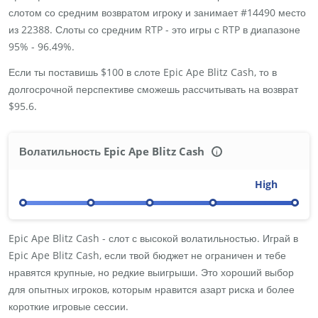
слотом со средним возвратом игроку и занимает #14490 место
из 22388. Слоты со средним RTP - это игры с RTP в диапазоне
95% - 96.49%.
Если ты поставишь $100 в слоте Epic Ape Blitz Cash, то в
долгосрочной перспективе сможешь рассчитывать на возврат
$95.6.
Волатильность Epic Ape Blitz Cash
i
Низкая
Низкая-Средняя
Средняя
Средняя-Высокая
Высокая
Epic Ape Blitz Cash - слот с высокой волатильностью. Играй в
Epic Ape Blitz Cash, если твой бюджет не ограничен и тебе
нравятся крупные, но редкие выигрыши. Это хороший выбор
для опытных игроков, которым нравится азарт риска и более
короткие игровые сессии.