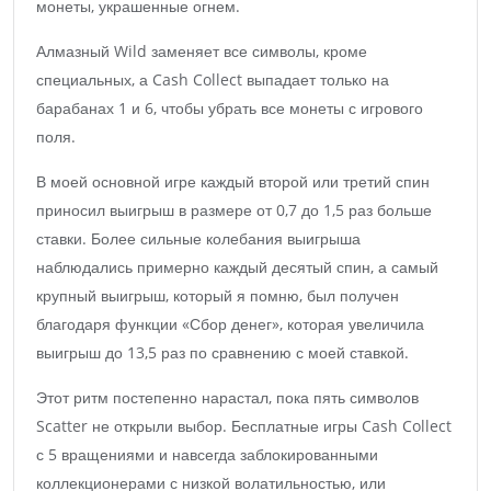
монеты, украшенные огнем.
Алмазный Wild заменяет все символы, кроме
специальных, а Cash Collect выпадает только на
барабанах 1 и 6, чтобы убрать все монеты с игрового
поля.
В моей основной игре каждый второй или третий спин
приносил выигрыш в размере от 0,7 до 1,5 раз больше
ставки. Более сильные колебания выигрыша
наблюдались примерно каждый десятый спин, а самый
крупный выигрыш, который я помню, был получен
благодаря функции «Сбор денег», которая увеличила
выигрыш до 13,5 раз по сравнению с моей ставкой.
Этот ритм постепенно нарастал, пока пять символов
Scatter не открыли выбор. Бесплатные игры Cash Collect
с 5 вращениями и навсегда заблокированными
коллекционерами с низкой волатильностью, или