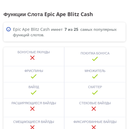
Функции Слота Epic Ape Blitz Cash
Epic Ape Blitz Cash имеет
7 из 25
самых популярных
i
функций слотов.
БОНУСНЫЕ РАУНДЫ
ПОКУПКА БОНУСА
ФРИСПИНЫ
МНОЖИТЕЛЬ
ВАЙЛД
СКАТТЕР
РАСШИРЯЮЩИЕСЯ ВАЙЛДЫ
СТЕКОВЫЕ ВАЙЛДЫ
СМЕЩАЮЩИЕСЯ ВАЙЛДЫ
ФИКСИРОВАННЫЕ ВАЙЛДЫ