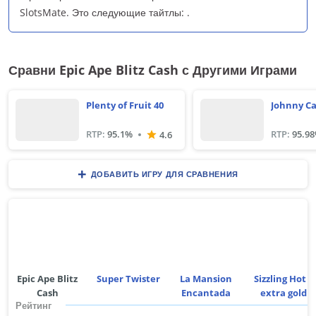
SlotsMate. Это следующие тайтлы: .
Сравни Epic Ape Blitz Cash с Другими Играми
Plenty of Fruit 40
Johnny C
RTP:
95.1
%
RTP:
95.98
4.6
+
ДОБАВИТЬ ИГРУ ДЛЯ СРАВНЕНИЯ
Epic Ape Blitz
Super Twister
La Mansion
Sizzling Hot 6
Cash
Encantada
extra gold
Рейтинг