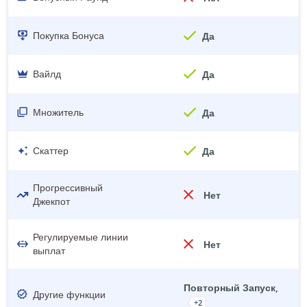
Покупка Бонуса
Да
Вайлд
Да
Множитель
Да
Скаттер
Да
Прогрессивный
Нет
Джекпот
Регулируемые линии
Нет
выплат
Повторный Запуск
Другие функции
+
2