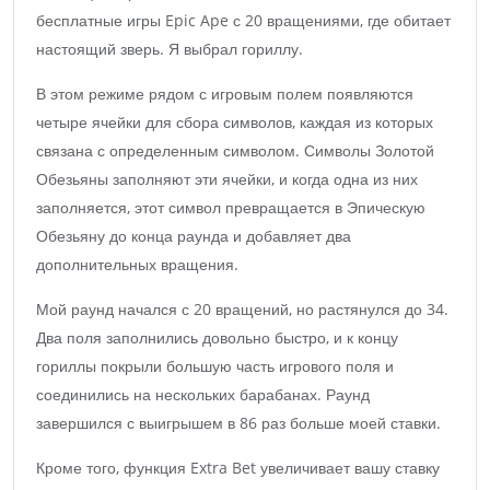
бесплатные игры Epic Ape с 20 вращениями, где обитает
настоящий зверь. Я выбрал гориллу.
В этом режиме рядом с игровым полем появляются
четыре ячейки для сбора символов, каждая из которых
связана с определенным символом. Символы Золотой
Обезьяны заполняют эти ячейки, и когда одна из них
заполняется, этот символ превращается в Эпическую
Обезьяну до конца раунда и добавляет два
дополнительных вращения.
Мой раунд начался с 20 вращений, но растянулся до 34.
Два поля заполнились довольно быстро, и к концу
гориллы покрыли большую часть игрового поля и
соединились на нескольких барабанах. Раунд
завершился с выигрышем в 86 раз больше моей ставки.
Кроме того, функция Extra Bet увеличивает вашу ставку