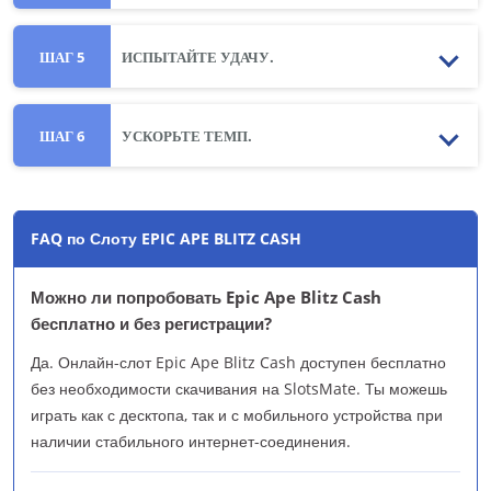
ШАГ 5
ИСПЫТАЙТЕ УДАЧУ.
ШАГ 6
УСКОРЬТЕ ТЕМП.
FAQ по Слоту EPIC APE BLITZ CASH
Можно ли попробовать Epic Ape Blitz Cash
бесплатно и без регистрации?
Да. Онлайн-слот Epic Ape Blitz Cash доступен бесплатно
без необходимости скачивания на SlotsMate. Ты можешь
играть как с десктопа, так и с мобильного устройства при
наличии стабильного интернет-соединения.