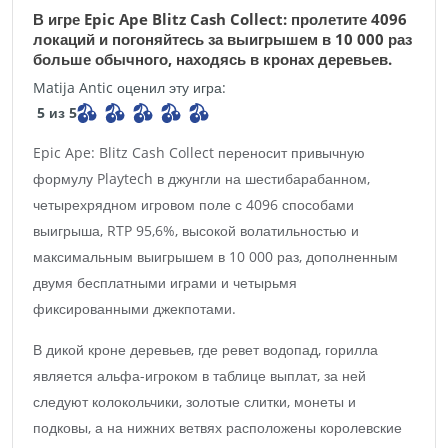
В игре Epic Ape Blitz Cash Collect: пролетите 4096
локаций и погоняйтесь за выигрышем в 10 000 раз
больше обычного, находясь в кронах деревьев.
Matija Antic оценил эту игра:
5 из 5
Epic Ape: Blitz Cash Collect переносит привычную
формулу Playtech в джунгли на шестибарабанном,
четырехрядном игровом поле с 4096 способами
выигрыша, RTP 95,6%, высокой волатильностью и
максимальным выигрышем в 10 000 раз, дополненным
двумя бесплатными играми и четырьмя
фиксированными джекпотами.
В дикой кроне деревьев, где ревет водопад, горилла
является альфа-игроком в таблице выплат, за ней
следуют колокольчики, золотые слитки, монеты и
подковы, а на нижних ветвях расположены королевские