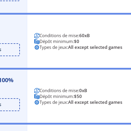
Conditions de mise
:
60xB
Dépôt minimum
:
$0
Types de jeux
:
All except selected games
S
 100%
Conditions de mise
:
0xB
Dépôt minimum
:
$50
Types de jeux
:
All except selected games
S