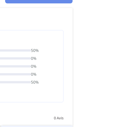
50
%
0
%
0
%
0
%
50
%
0 Avis