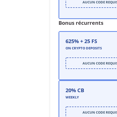
AUCUN CODE REQUI
Bonus récurrents
625% + 25 FS
ON CRYPTO DEPOSITS
AUCUN CODE REQUI
20% CB
WEEKLY
AUCUN CODE REQUI