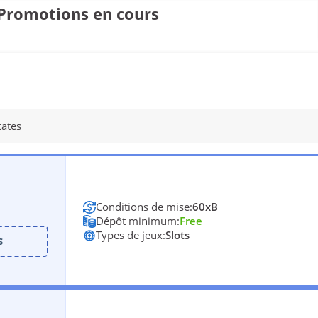
Promotions en cours
tates
Conditions de mise
:
60xB
Dépôt minimum
:
Free
Types de jeux
:
Slots
S