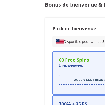
Bonus de bienvenue & 
Pack de bienvenue
Disponible pour
United S
60 Free Spins
À L’INSCRIPTION
AUCUN CODE REQUI
700% + 35 FS