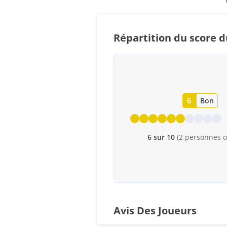
Répartition du score d
6
Bon
6 sur 10
(2 personnes o
Avis Des Joueurs