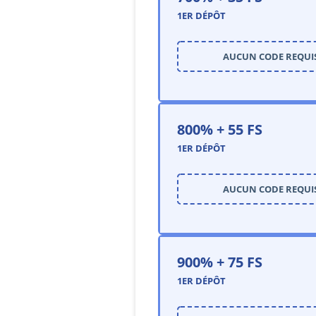
1ER DÉPÔT
AUCUN CODE REQUI
800% + 55 FS
1ER DÉPÔT
AUCUN CODE REQUI
900% + 75 FS
1ER DÉPÔT