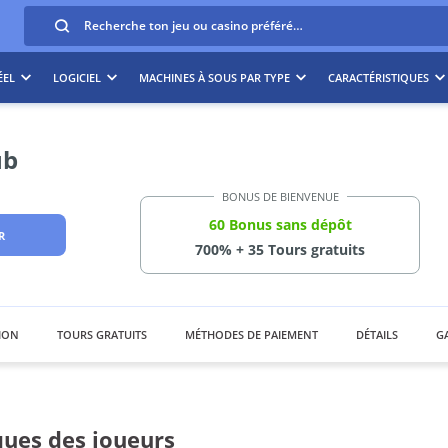
ÉEL
LOGICIEL
MACHINES À SOUS PAR TYPE
CARACTÉRISTIQUES
ub
BONUS DE BIENVENUE
60 Bonus sans dépôt
R
700% + 35 Tours gratuits
TION
TOURS GRATUITS
MÉTHODES DE PAIEMENT
DÉTAILS
G
ques des joueurs