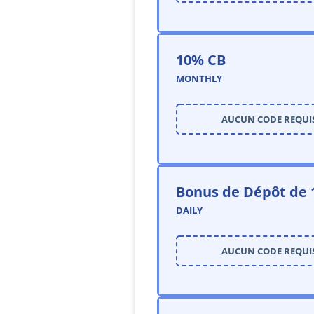
10% CB
MONTHLY
AUCUN CODE REQUI
Bonus de Dépôt de
DAILY
AUCUN CODE REQUI