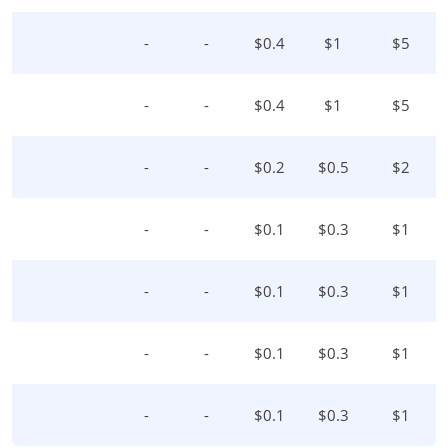
-
-
$
0.4
$
1
$
5
-
-
$
0.4
$
1
$
5
-
-
$
0.2
$
0.5
$
2
-
-
$
0.1
$
0.3
$
1
-
-
$
0.1
$
0.3
$
1
-
-
$
0.1
$
0.3
$
1
-
-
$
0.1
$
0.3
$
1