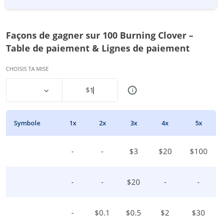
Façons de gagner sur 100 Burning Clover –
Table de paiement & Lignes de paiement
CHOISIS TA MISE
$
1
i
Symbole
1
X
2
X
3
X
4
X
5
X
-
-
$
3
$
20
$
100
-
-
$
20
-
-
-
$
0.1
$
0.5
$
2
$
30