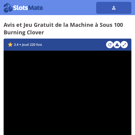
Avis et Jeu Gratuit de la Machine à Sous 100
Burning Clover
3.4
Joué
220
fois