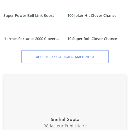
Chance
100
5
1
5
Gain max par ligne
Super Power Bell Link Boost
100 Joker Hit Clover Chance
100x
800x
200x
400x
Autres fonctionnalités
Jeu
Jeu
Jeu
Jeu
Hermes Fortunes 2000 Clover
10 Super Roll Clover Chance
Automatique,
Automatique
Automatique,
Automatique,
Chance
Fonctionnalité
Animation
Animation
Gamble,
3d, Nudges
3d, Gains
Animation 3d,
Dans Les
AFFICHER 37 EGT DIGITAL MACHINES À
Wilds
Deux Sens
Expansifs
SOUS
Snehal Gupta
Rédacteur Publicitaire