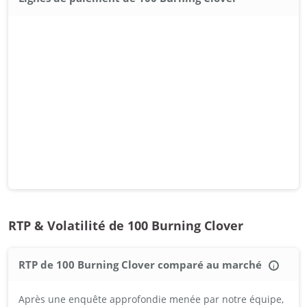
RTP & Volatilité de 100 Burning Clover
RTP de 100 Burning Clover comparé au marché
i
Après une enquête approfondie menée par notre équipe,