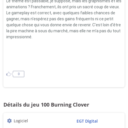
Le thème est passable, je suppose, mais les graphismes et les
animations ? Franchement, ils ont pris un sacré coup de vieux.
Le gameplay est correct, avec quelques faibles chances de
gagner, mais n'espérez pas des gains fréquents ni ce petit
quelque chose qui vous donne envie de revenir. C'est loin d'être
la pire machine à sous du marché, mais elle ne m'a pas du tout
impressionné.
0
Détails du jeu 100 Burning Clover
Logiciel
EGT Digital