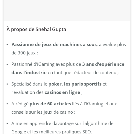
À propos de Snehal Gupta
Passionné de jeux de machines à sous
, a évalué plus
de 300 jeux ;
Passionné d’iGaming avec
plus de
3 ans
d’expérience
dans l’industrie
en tant que rédacteur de contenu ;
Spécialisé dans le
poker, les paris sportifs
et
l’évaluation des
casinos en ligne
;
A rédigé
plus de 60 articles
liés à l’iGaming et aux
conseils sur les jeux de casino ;
Aime en apprendre davantage sur l’algorithme de
Google et les meilleures pratiques SEO.