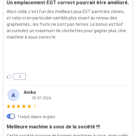
Un emplacement EGT correct pourrait être amélioré.
Alors voilà, c'est l'un des meilleurs jeux EGT parmi les clones,
et celui-ci en particulier semble plus vivant au niveau des
graphismes ; les fruits ne sont pas ternes. Le bonus est bof :
accumulez un maximum de clochettes pour gagner plus. Une
machine à sous correcte.
0
Anika
A
05.07.2024
5
Traduit depuis
Anglais
Meilleure machine à sous de la société !!!
Cette société propose de bonnes machines à sous, mais celle-