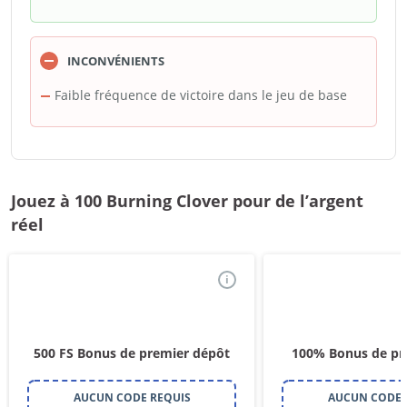
INCONVÉNIENTS
Faible fréquence de victoire dans le jeu de base
Jouez à 100 Burning Clover pour de l’argent
réel
i
500 FS Bonus de premier dépôt
100% Bonus de pr
AUCUN CODE REQUIS
AUCUN CODE 