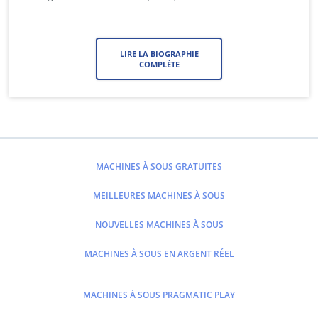
LIRE LA BIOGRAPHIE
COMPLÈTE
MACHINES À SOUS GRATUITES
MEILLEURES MACHINES À SOUS
NOUVELLES MACHINES À SOUS
MACHINES À SOUS EN ARGENT RÉEL
MACHINES À SOUS PRAGMATIC PLAY