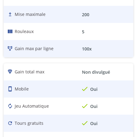
Mise maximale
200
Rouleaux
5
Gain max par ligne
100
x
Gain total max
Non divulgué
Mobile
Oui
Jeu Automatique
Oui
Tours gratuits
Oui