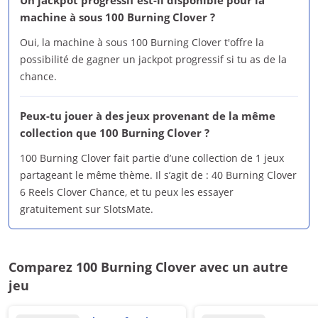
machine à sous 100 Burning Clover ?
Oui, la machine à sous 100 Burning Clover t'offre la
possibilité de gagner un jackpot progressif si tu as de la
chance.
Peux-tu jouer à des jeux provenant de la même
collection que 100 Burning Clover ?
100 Burning Clover fait partie d’une collection de 1 jeux
partageant le même thème. Il s’agit de : 40 Burning Clover
6 Reels Clover Chance, et tu peux les essayer
gratuitement sur SlotsMate.
Comparez 100 Burning Clover avec un autre
jeu