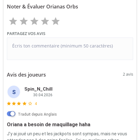
Noter & Évaluer Orianas Orbs
PARTAGEZ VOS AVIS
Avis des joueurs
2 avis
Spin_N_Chill
S
30.04.2026
4
Traduit depuis
Anglais
Oriana a besoin de maquillage haha
J'y ai joué un peu et les jackpots sont sympas, mais ne vous