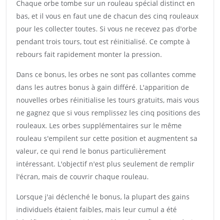
Chaque orbe tombe sur un rouleau spécial distinct en
bas, et il vous en faut une de chacun des cinq rouleaux
pour les collecter toutes. Si vous ne recevez pas d'orbe
pendant trois tours, tout est réinitialisé. Ce compte à
rebours fait rapidement monter la pression.
Dans ce bonus, les orbes ne sont pas collantes comme
dans les autres bonus à gain différé. L'apparition de
nouvelles orbes réinitialise les tours gratuits, mais vous
ne gagnez que si vous remplissez les cinq positions des
rouleaux. Les orbes supplémentaires sur le même
rouleau s'empilent sur cette position et augmentent sa
valeur, ce qui rend le bonus particulièrement
intéressant. L'objectif n'est plus seulement de remplir
l'écran, mais de couvrir chaque rouleau.
Lorsque j'ai déclenché le bonus, la plupart des gains
individuels étaient faibles, mais leur cumul a été