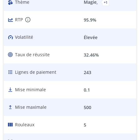
Thème
Magie
+
1
RTP
95.9%
Volatilité
Élevée
Taux de réussite
32.46%
Lignes de paiement
243
Mise minimale
0.1
Mise maximale
500
Rouleaux
5