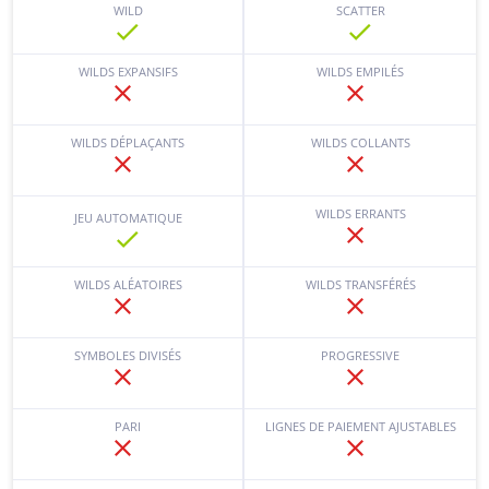
WILD
SCATTER
WILDS EXPANSIFS
WILDS EMPILÉS
WILDS DÉPLAÇANTS
WILDS COLLANTS
WILDS ERRANTS
JEU AUTOMATIQUE
WILDS ALÉATOIRES
WILDS TRANSFÉRÉS
SYMBOLES DIVISÉS
PROGRESSIVE
PARI
LIGNES DE PAIEMENT AJUSTABLES