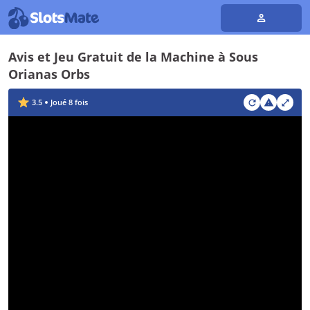
Avis et Jeu Gratuit de la Machine à Sous
Orianas Orbs
3.5
Joué
8
fois