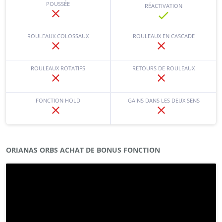
POUSSÉE
RÉACTIVATION
ROULEAUX COLOSSAUX
ROULEAUX EN CASCADE
ROULEAUX ROTATIFS
RETOURS DE ROULEAUX
FONCTION HOLD
GAINS DANS LES DEUX SENS
ORIANAS ORBS
ACHAT DE BONUS
FONCTION