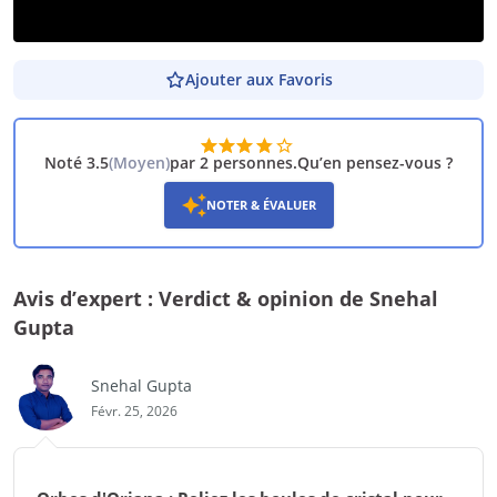
Ajouter aux Favoris
JOUER EN DÉMO
Noté 3.5
(
Moyen
)
par 2 personnes
.
Qu’en pensez-vous ?
NOTER & ÉVALUER
Avis d’expert : Verdict & opinion de Snehal
Gupta
Snehal Gupta
Févr. 25, 2026