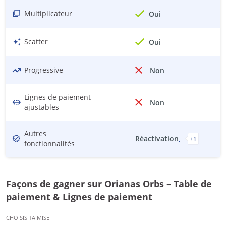
Multiplicateur
Oui
Scatter
Oui
Progressive
Non
Lignes de paiement
Non
ajustables
Autres
Réactivation
+
1
fonctionnalités
Façons de gagner sur Orianas Orbs – Table de
paiement & Lignes de paiement
CHOISIS TA MISE