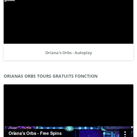
Oriana's Orbs - Autoplay
ORIANAS ORBS
TOURS GRATUITS
FONCTION