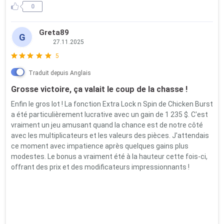
0
Greta89
G
27.11.2025
5
Traduit depuis
Anglais
Grosse victoire, ça valait le coup de la chasse !
Enfin le gros lot ! La fonction Extra Lock n Spin de Chicken Burst
a été particulièrement lucrative avec un gain de 1 235 $. C'est
vraiment un jeu amusant quand la chance est de notre côté
avec les multiplicateurs et les valeurs des pièces. J'attendais
ce moment avec impatience après quelques gains plus
modestes. Le bonus a vraiment été à la hauteur cette fois-ci,
offrant des prix et des modificateurs impressionnants !