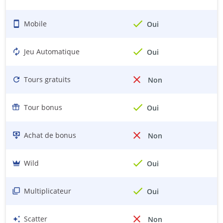
Mobile
Oui
Jeu Automatique
Oui
Tours gratuits
Non
Tour bonus
Oui
Achat de bonus
Non
Wild
Oui
Multiplicateur
Oui
Scatter
Non