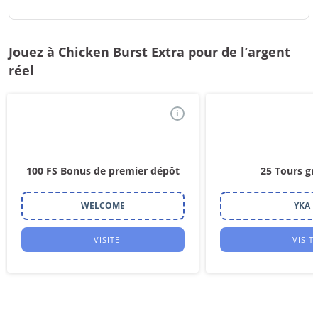
Jouez à Chicken Burst Extra pour de l’argent
réel
i
100 FS Bonus de premier dépôt
25 Tours gr
WELCOME
YKA
VISITE
VISIT