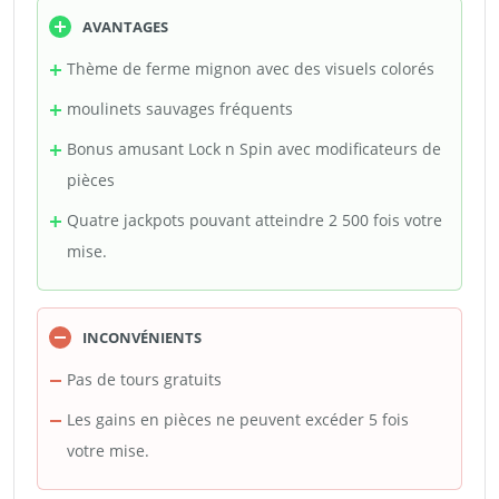
AVANTAGES
Thème de ferme mignon avec des visuels colorés
moulinets sauvages fréquents
Bonus amusant Lock n Spin avec modificateurs de
pièces
Quatre jackpots pouvant atteindre 2 500 fois votre
mise.
INCONVÉNIENTS
Pas de tours gratuits
Les gains en pièces ne peuvent excéder 5 fois
votre mise.