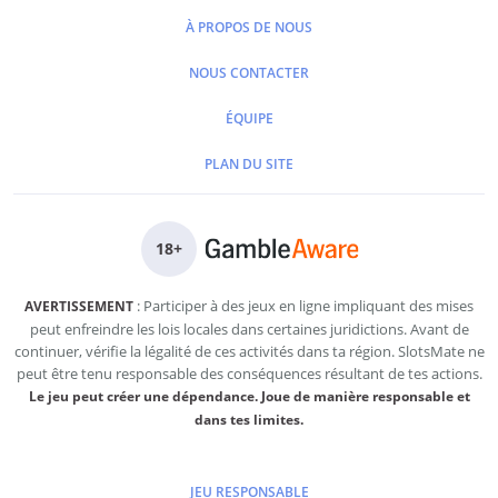
À PROPOS DE NOUS
NOUS CONTACTER
ÉQUIPE
PLAN DU SITE
18
+
: Participer à des jeux en ligne impliquant des mises
AVERTISSEMENT
peut enfreindre les lois locales dans certaines juridictions. Avant de
continuer, vérifie la légalité de ces activités dans ta région. SlotsMate ne
peut être tenu responsable des conséquences résultant de tes actions.
Le jeu peut créer une dépendance. Joue de manière responsable et
dans tes limites.
JEU RESPONSABLE