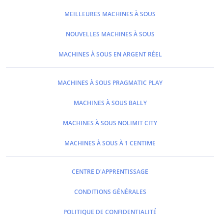
MEILLEURES MACHINES À SOUS
NOUVELLES MACHINES À SOUS
MACHINES À SOUS EN ARGENT RÉEL
MACHINES À SOUS PRAGMATIC PLAY
MACHINES À SOUS BALLY
MACHINES À SOUS NOLIMIT CITY
MACHINES À SOUS À 1 CENTIME
CENTRE D'APPRENTISSAGE
CONDITIONS GÉNÉRALES
POLITIQUE DE CONFIDENTIALITÉ