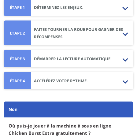
ÉTAPE 1
DÉTERMINEZ LES ENJEUX.
FAITES TOURNER LA ROUE POUR GAGNER DES
ÉTAPE 2
RÉCOMPENSES.
ÉTAPE 3
DÉMARRER LA LECTURE AUTOMATIQUE.
ÉTAPE 4
ACCÉLÉREZ VOTRE RYTHME.
Non
Où puis-je jouer à la machine à sous en ligne
Chicken Burst Extra gratuitement ?