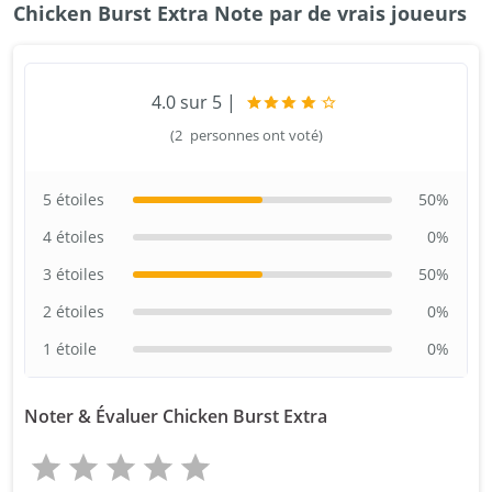
Chicken Burst Extra Note par de vrais joueurs
4.0
sur 5
|
(
2
personnes ont voté)
5 étoiles
50
%
4 étoiles
0
%
3 étoiles
50
%
2 étoiles
0
%
1 étoile
0
%
Noter & Évaluer Chicken Burst Extra