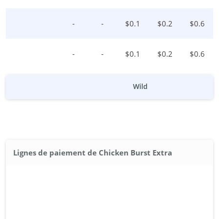
-
-
$
0.1
$
0.2
$
0.6
-
-
$
0.1
$
0.2
$
0.6
Wild
Lignes de paiement de Chicken Burst Extra