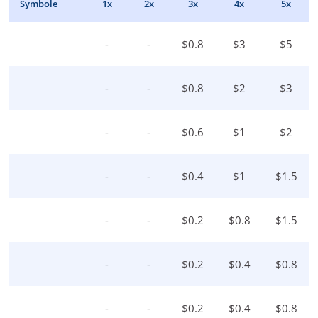
Symbole
1
X
2
X
3
X
4
X
5
X
-
-
$
0.8
$
3
$
5
-
-
$
0.8
$
2
$
3
-
-
$
0.6
$
1
$
2
-
-
$
0.4
$
1
$
1.5
-
-
$
0.2
$
0.8
$
1.5
-
-
$
0.2
$
0.4
$
0.8
-
-
$
0.2
$
0.4
$
0.8