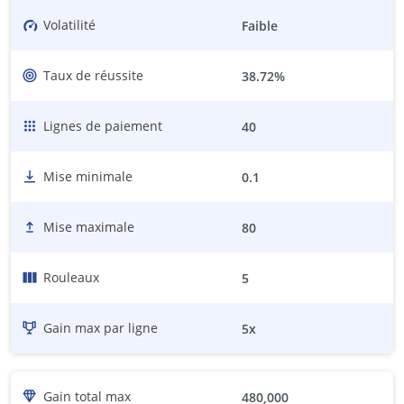
Volatilité
Faible
Taux de réussite
38.72%
Lignes de paiement
40
Mise minimale
0.1
Mise maximale
80
Rouleaux
5
Gain max par ligne
5
x
Gain total max
480,000