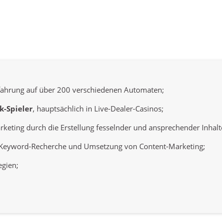
rfahrung auf über 200 verschiedenen Automaten;
k-Spieler
, hauptsächlich in Live-Dealer-Casinos;
eting durch die Erstellung fesselnder und ansprechender Inhalt
ch Keyword-Recherche und Umsetzung von Content-Marketing;
egien;