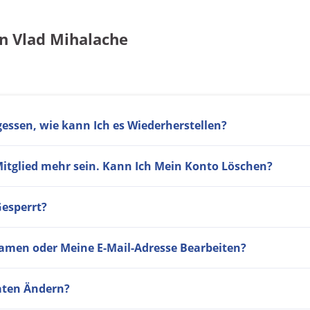
n Vlad Mihalache
essen, wie kann Ich es Wiederherstellen?
Mitglied mehr sein. Kann Ich Mein Konto Löschen?
esperrt?
men oder Meine E-Mail-Adresse Bearbeiten?
aten Ändern?