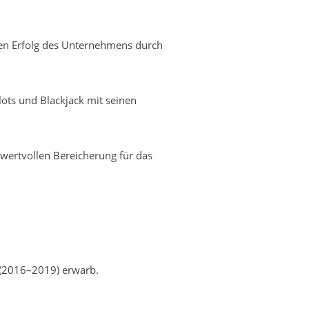
en Erfolg des Unternehmens durch
lots und Blackjack mit seinen
 wertvollen Bereicherung für das
 (2016–2019) erwarb.