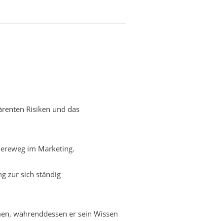
härenten Risiken und das
riereweg im Marketing.
 zur sich ständig
men, währenddessen er sein Wissen