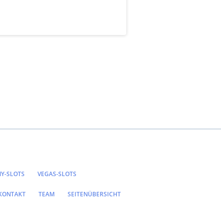
Y-SLOTS
VEGAS-SLOTS
KONTAKT
TEAM
SEITENÜBERSICHT