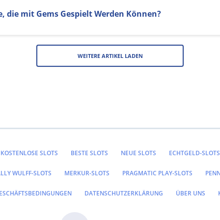
le, die mit Gems Gespielt Werden Können?
WEITERE ARTIKEL LADEN
KOSTENLOSE SLOTS
BESTE SLOTS
NEUE SLOTS
ECHTGELD-SLOTS
LLY WULFF-SLOTS
MERKUR-SLOTS
PRAGMATIC PLAY-SLOTS
PENN
GESCHÄFTSBEDINGUNGEN
DATENSCHUTZERKLÄRUNG
ÜBER UNS