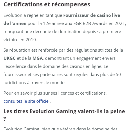
Certifications et récompenses
Evolution a régné en tant que
Fournisseur de casino live
de l'année
pour la 12e année aux EGR B2B Awards en 2021,
marquant une décennie de domination depuis sa première
victoire en 2010.
Sa réputation est renforcée par des régulations strictes de la
UKGC
et de la
MGA
, démontrant un engagement envers
l'excellence dans le domaine des casinos en ligne. Le
fournisseur et ses partenaires sont régulés dans plus de 50
juridictions à travers le monde.
Pour en savoir plus sur ses licences et certifications,
consultez le site officiel
.
Les titres Evolution Gaming valent-ils la peine
?
Evolution Gaming, bien que vétéran dans le domaine des