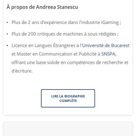
À propos de Andreea Stanescu
Plus de 2 ans d'expérience dans l'industrie iGaming ;
Plus de 200 critiques de machines à sous rédigées ;
Licence en Langues Étrangères à l'
Université de Bucarest
et Master en Communication et Publicité à
SNSPA
,
offrant une base solide en compétences de recherche et
d'écriture.
LIRE LA BIOGRAPHIE
COMPLÈTE