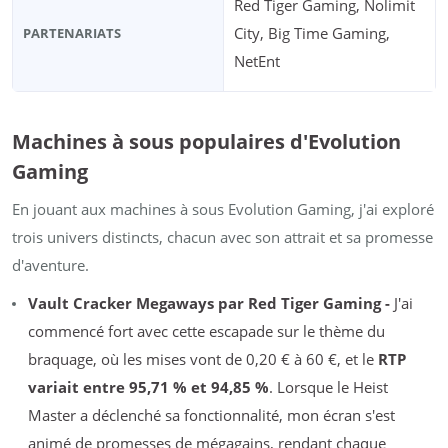
Red Tiger Gaming, Nolimit
City, Big Time Gaming,
PARTENARIATS
NetEnt
Machines à sous populaires d'Evolution
Gaming
En jouant aux machines à sous Evolution Gaming, j'ai exploré
trois univers distincts, chacun avec son attrait et sa promesse
d'aventure.
Vault Cracker Megaways par Red Tiger Gaming -
J'ai
commencé fort avec cette escapade sur le thème du
braquage, où les mises vont de 0,20 € à 60 €, et le
RTP
variait entre 95,71 % et 94,85 %
. Lorsque le Heist
Master a déclenché sa fonctionnalité, mon écran s'est
animé de promesses de mégagains, rendant chaque