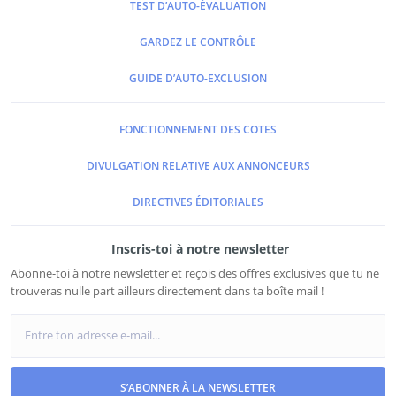
TEST D’AUTO-ÉVALUATION
GARDEZ LE CONTRÔLE
GUIDE D’AUTO-EXCLUSION
FONCTIONNEMENT DES COTES
DIVULGATION RELATIVE AUX ANNONCEURS
DIRECTIVES ÉDITORIALES
Inscris-toi à notre newsletter
Abonne-toi à notre newsletter et reçois des offres exclusives que tu ne
trouveras nulle part ailleurs directement dans ta boîte mail !
S’ABONNER À LA NEWSLETTER