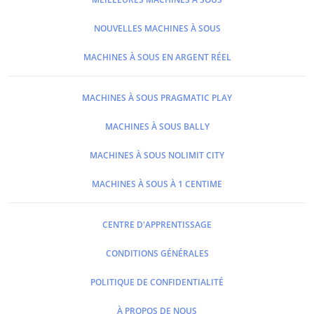
NOUVELLES MACHINES À SOUS
MACHINES À SOUS EN ARGENT RÉEL
MACHINES À SOUS PRAGMATIC PLAY
MACHINES À SOUS BALLY
MACHINES À SOUS NOLIMIT CITY
MACHINES À SOUS À 1 CENTIME
CENTRE D'APPRENTISSAGE
CONDITIONS GÉNÉRALES
POLITIQUE DE CONFIDENTIALITÉ
À PROPOS DE NOUS