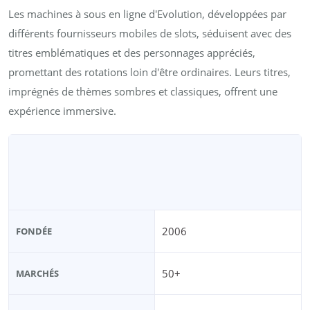
Les machines à sous en ligne d'Evolution, développées par
différents fournisseurs mobiles de slots, séduisent avec des
titres emblématiques et des personnages appréciés,
promettant des rotations loin d'être ordinaires. Leurs titres,
imprégnés de thèmes sombres et classiques, offrent une
expérience immersive.
2006
FONDÉE
50+
MARCHÉS