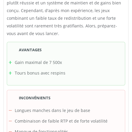
plutôt réussie et un système de maintien et de gains bien
conçu. Cependant, d'après mon expérience, les jeux
combinant un faible taux de redistribution et une forte
volatilité sont rarement très gratifiants. Alors, préparez-
vous avant de vous lancer.
AVANTAGES
Gain maximal de 7 500x
Tours bonus avec respins
INCONVÉNIENTS
Longues manches dans le jeu de base
Combinaison de faible RTP et de forte volatilité
Manque de fonctionnalités