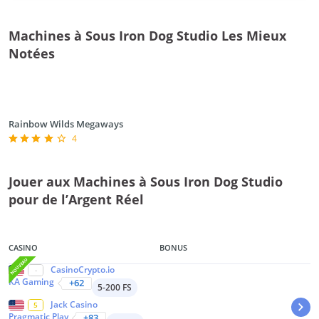
Machines à Sous Iron Dog Studio Les Mieux
Notées
Rainbow Wilds Megaways
4
Jouer aux Machines à Sous Iron Dog Studio
pour de l’Argent Réel
CASINO
BONUS
NOUVEAU
CasinoCrypto.io
-
KA Gaming
+
62
5-200 FS
Jack Casino
5
Pragmatic Play
+
83