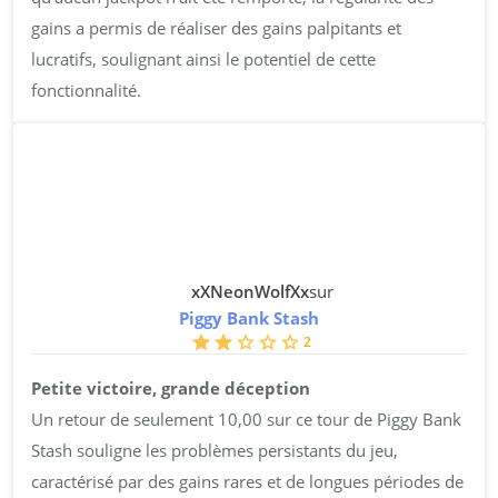
gains a permis de réaliser des gains palpitants et
lucratifs, soulignant ainsi le potentiel de cette
fonctionnalité.
xXNeonWolfXx
sur
Piggy Bank Stash
2
Petite victoire, grande déception
Un retour de seulement 10,00 sur ce tour de Piggy Bank
Stash souligne les problèmes persistants du jeu,
caractérisé par des gains rares et de longues périodes de