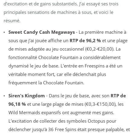
d’excitation et de gains substantiels. J’ai essayé ses trois
principales sensations de machines à sous, et voici le
résumé.
Sweet Candy Cash Megaways
- La première machine à
sous que j’ai jouée affiche un
RTP de 96,2 %
et une plage
de mises adaptée au jeu occasionnel (€0,2-€20,00). La
fonctionnalité Chocolate Fountain a considérablement
dynamisé le jeu de base. L’entrée en Freespins a été un
véritable moment fort, car elle déclenchait plus
fréquemment la Chocolate Fountain.
Siren's Kingdom
- Dans le jeu de base, avec son
RTP de
96,18 %
et une large plage de mises (€0,3-€150,00), les
Wild Mermaids expansifs ont augmenté mes gains.
L’excitation de collecter des symboles Octopus pour
déclencher jusqu’à 36 Free Spins était presque palpable, et