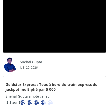
Snehal Gupta
JOUER EN DÉMO
Juill. 20, 2026
Goldstar Express : Tous à bord du train express du
jackpot multiplié par 5 000
Snehal Gupta a noté ce jeu
3.5 sur 5