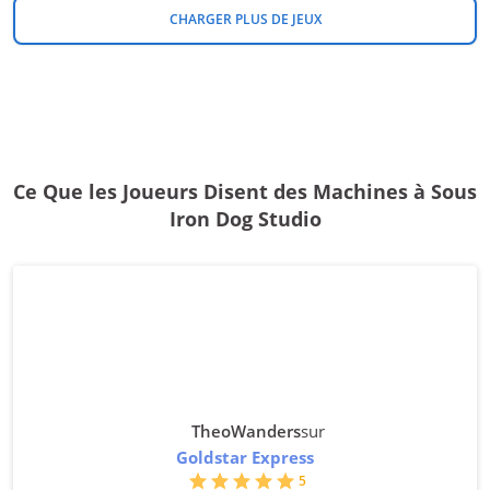
CHARGER PLUS DE JEUX
Ce Que les Joueurs Disent des Machines à Sous
Iron Dog Studio
TheoWanders
sur
Goldstar Express
5