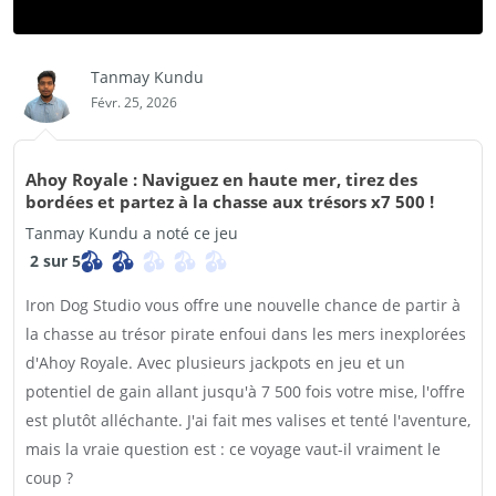
Tanmay Kundu
JOUER EN DÉMO
Févr. 25, 2026
Ahoy Royale : Naviguez en haute mer, tirez des
bordées et partez à la chasse aux trésors x7 500 !
Tanmay Kundu a noté ce jeu
2 sur 5
Iron Dog Studio vous offre une nouvelle chance de partir à
la chasse au trésor pirate enfoui dans les mers inexplorées
d'Ahoy Royale. Avec plusieurs jackpots en jeu et un
potentiel de gain allant jusqu'à 7 500 fois votre mise, l'offre
est plutôt alléchante. J'ai fait mes valises et tenté l'aventure,
mais la vraie question est : ce voyage vaut-il vraiment le
coup ?