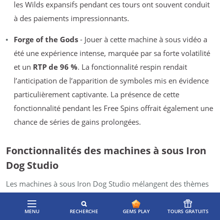
les Wilds expansifs pendant ces tours ont souvent conduit
à des paiements impressionnants.
Forge of the Gods
- Jouer à cette machine à sous vidéo a
été une expérience intense, marquée par sa forte volatilité
et un
RTP de 96 %
. La fonctionnalité respin rendait
l’anticipation de l’apparition de symboles mis en évidence
particulièrement captivante. La présence de cette
fonctionnalité pendant les Free Spins offrait également une
chance de séries de gains prolongées.
Fonctionnalités des machines à sous Iron
Dog Studio
Les machines à sous Iron Dog Studio mélangent des thèmes
captivants avec des fonctionnalités dynamiques. Avec des
titres comme Sweet Candy Cash Megaways et Forge of the
MENU
RECHERCHE
GEMS PLAY
TOURS GRATUITS