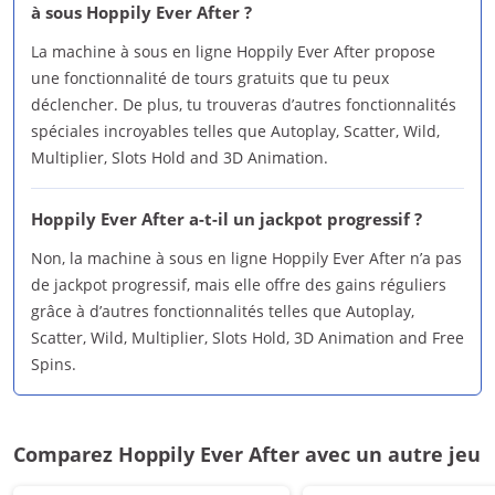
à sous Hoppily Ever After ?
La machine à sous en ligne Hoppily Ever After propose
une fonctionnalité de tours gratuits que tu peux
déclencher. De plus, tu trouveras d’autres fonctionnalités
spéciales incroyables telles que Autoplay, Scatter, Wild,
Multiplier, Slots Hold and 3D Animation.
Hoppily Ever After a-t-il un jackpot progressif ?
Non, la machine à sous en ligne Hoppily Ever After n’a pas
de jackpot progressif, mais elle offre des gains réguliers
grâce à d’autres fonctionnalités telles que Autoplay,
Scatter, Wild, Multiplier, Slots Hold, 3D Animation and Free
Spins.
Comparez Hoppily Ever After avec un autre jeu