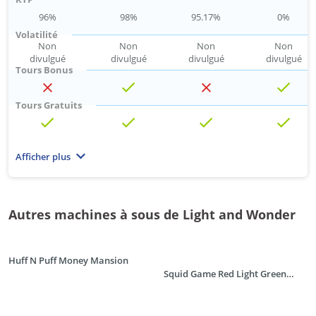
96%
98%
95.17%
0%
Volatilité
Non
Non
Non
Non
divulgué
divulgué
divulgué
divulgué
Tours Bonus
Tours Gratuits
Multiplicateur
Afficher plus
Wild
Scatter
Autres machines à sous de Light and Wonder
Progressive
Huff N Puff Money Mansion
Squid Game Red Light Green
Rouleaux
Light
5x
5x
5x
5x