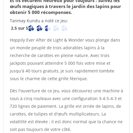
Et ils vécurent heureux pour toujours : Suivez les
œufs magiques à travers le jardin des lapins pour
obtenir 5 000 récompenses.
Tanmay Kundu a noté ce jeu:
2.5 sur 5
Hoppily Ever After de Light & Wonder vous plonge dans
un monde peuplé de trois adorables lapins à la
recherche de carottes en pleine nature. Avec trois
jackpots pouvant atteindre 5 000 fois votre mise et
jusqu'à 40 tours gratuits, je suis rapidement tombée
sous le charme de cette grille féerique.
Dès l'ouverture de ce jeu, vous découvrez une machine à
sous à cinq rouleaux avec une configuration 3-4-5-4-3 et
720 lignes de paiement. La grille est ornée de lapins, de
carottes, de tulipes et d'œufs multiplicateurs. La
volatilité est élevée ; il est donc normal que la chance ne
soit pas toujours de votre côté.