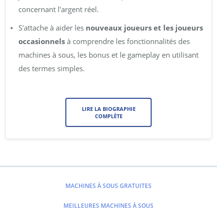
concernant l'argent réel.
S'attache à aider les
nouveaux joueurs et les joueurs
occasionnels
à comprendre les fonctionnalités des
machines à sous, les bonus et le gameplay en utilisant
des termes simples.
LIRE LA BIOGRAPHIE
COMPLÈTE
MACHINES À SOUS GRATUITES
MEILLEURES MACHINES À SOUS