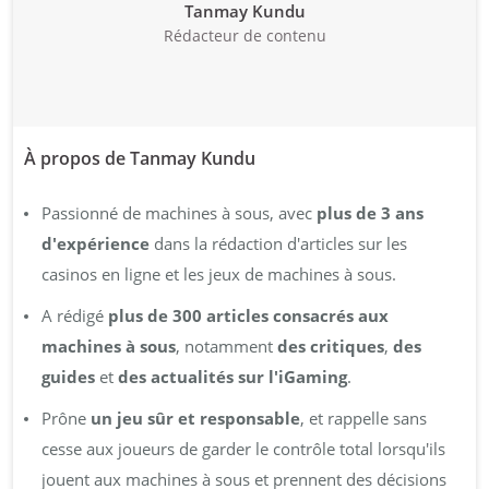
Tanmay Kundu
Rédacteur de contenu
À propos de Tanmay Kundu
Passionné de machines à sous, avec
plus de 3 ans
d'expérience
dans la rédaction d'articles sur les
casinos en ligne et les jeux de machines à sous.
A rédigé
plus de 300 articles consacrés aux
machines à sous
, notamment
des critiques
,
des
guides
et
des actualités sur l'iGaming
.
Prône
un jeu sûr et responsable
, et rappelle sans
cesse aux joueurs de garder le contrôle total lorsqu'ils
jouent aux machines à sous et prennent des décisions