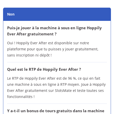
Non
Puis-je jouer à la machine à sous en ligne Hoppily
Ever After gratuitement ?
Oui ! Hoppily Ever After est disponible sur notre
plateforme pour que tu puisses y jouer gratuitement,
sans inscription ni dépôt !
Quel est le RTP de Hoppily Ever After ?
Le RTP de Hoppily Ever After est de 96 %, ce qui en fait
une machine à sous en ligne à RTP moyen. Joue à Hoppily
Ever After gratuitement sur SlotsMate et teste toutes ses
fonctionnalités !
Y a-t-il un bonus de tours gratuits dans la machine