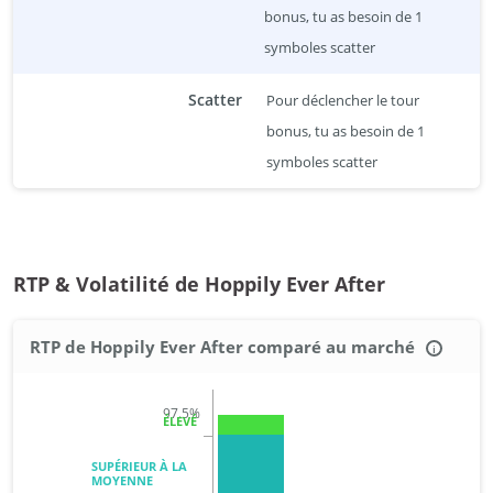
bonus, tu as besoin de 1
symboles scatter
Scatter
Pour déclencher le tour
bonus, tu as besoin de 1
symboles scatter
RTP & Volatilité de Hoppily Ever After
RTP de Hoppily Ever After comparé au marché
i
ÉLEVÉ
SUPÉRIEUR À LA
MOYENNE