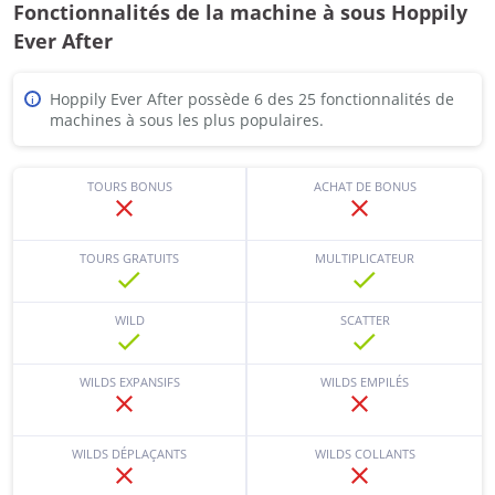
Fonctionnalités de la machine à sous Hoppily
Ever After
Hoppily Ever After possède 6 des 25 fonctionnalités de
i
machines à sous les plus populaires.
TOURS BONUS
ACHAT DE BONUS
TOURS GRATUITS
MULTIPLICATEUR
WILD
SCATTER
WILDS EXPANSIFS
WILDS EMPILÉS
WILDS DÉPLAÇANTS
WILDS COLLANTS