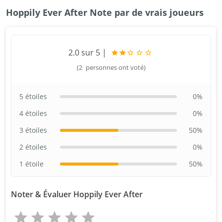
Hoppily Ever After Note par de vrais joueurs
2.0
sur 5
|
(
2
personnes ont voté)
5 étoiles
0
%
4 étoiles
0
%
3 étoiles
50
%
2 étoiles
0
%
1 étoile
50
%
Noter & Évaluer Hoppily Ever After