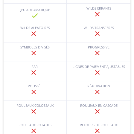
WILDS ERRANTS
JEU AUTOMATIQUE
WILDS ALÉATOIRES
WILDS TRANSFÉRÉS
SYMBOLES DIVISÉS
PROGRESSIVE
PARI
LIGNES DE PAIEMENT AJUSTABLES
POUSSÉE
RÉACTIVATION
ROULEAUX COLOSSAUX
ROULEAUX EN CASCADE
ROULEAUX ROTATIFS
RETOURS DE ROULEAUX