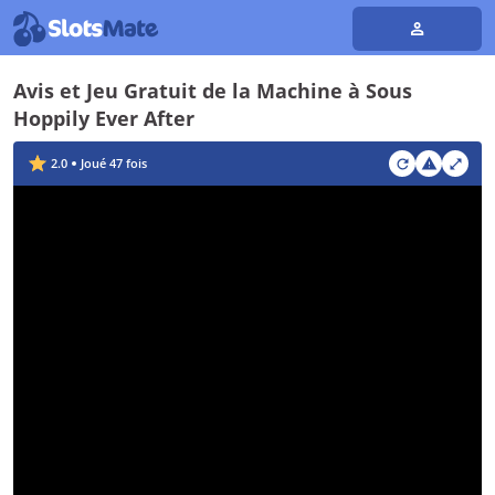
Avis et Jeu Gratuit de la Machine à Sous
Hoppily Ever After
2.0
Joué
47
fois