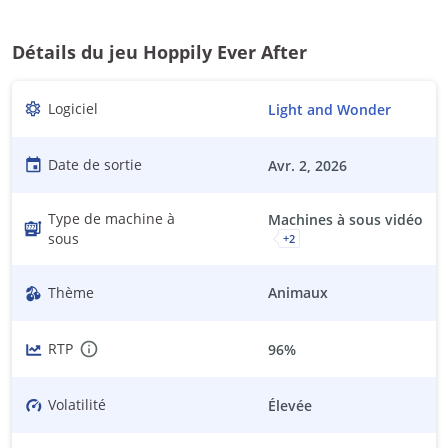
Détails du jeu Hoppily Ever After
Logiciel
Light and Wonder
Date de sortie
Avr. 2, 2026
Type de machine à
Machines à sous vidéo
sous
+
2
Thème
Animaux
RTP
96%
Volatilité
Élevée