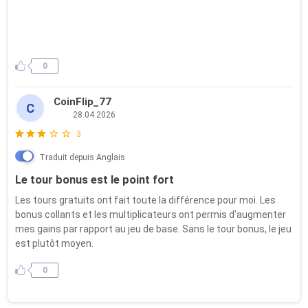
0
CoinFlip_77
C
28.04.2026
3
Traduit depuis
Anglais
Le tour bonus est le point fort
Les tours gratuits ont fait toute la différence pour moi. Les
bonus collants et les multiplicateurs ont permis d'augmenter
mes gains par rapport au jeu de base. Sans le tour bonus, le jeu
est plutôt moyen.
0