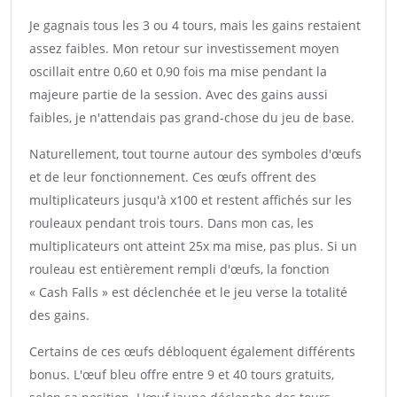
Je gagnais tous les 3 ou 4 tours, mais les gains restaient
assez faibles. Mon retour sur investissement moyen
oscillait entre 0,60 et 0,90 fois ma mise pendant la
majeure partie de la session. Avec des gains aussi
faibles, je n'attendais pas grand-chose du jeu de base.
Naturellement, tout tourne autour des symboles d'œufs
et de leur fonctionnement. Ces œufs offrent des
multiplicateurs jusqu'à x100 et restent affichés sur les
rouleaux pendant trois tours. Dans mon cas, les
multiplicateurs ont atteint 25x ma mise, pas plus. Si un
rouleau est entièrement rempli d'œufs, la fonction
« Cash Falls » est déclenchée et le jeu verse la totalité
des gains.
Certains de ces œufs débloquent également différents
bonus. L'œuf bleu offre entre 9 et 40 tours gratuits,