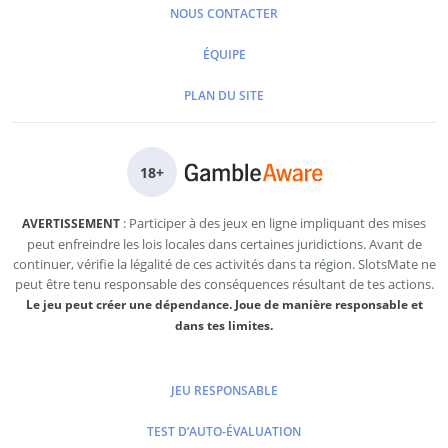
NOUS CONTACTER
ÉQUIPE
PLAN DU SITE
18
+
: Participer à des jeux en ligne impliquant des mises
AVERTISSEMENT
peut enfreindre les lois locales dans certaines juridictions. Avant de
continuer, vérifie la légalité de ces activités dans ta région. SlotsMate ne
peut être tenu responsable des conséquences résultant de tes actions.
Le jeu peut créer une dépendance. Joue de manière responsable et
dans tes limites.
JEU RESPONSABLE
TEST D’AUTO-ÉVALUATION