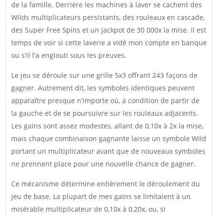
de la famille. Derrière les machines à laver se cachent des
Wilds multiplicateurs persistants, des rouleaux en cascade,
des Super Free Spins et un jackpot de 30 000x la mise. Il est
temps de voir si cette laverie a vidé mon compte en banque
ou s'il l'a englouti sous les preuves.
Le jeu se déroule sur une grille 5x3 offrant 243 façons de
gagner. Autrement dit, les symboles identiques peuvent
apparaître presque n'importe où, à condition de partir de
la gauche et de se poursuivre sur les rouleaux adjacents.
Les gains sont assez modestes, allant de 0,10x à 2x la mise,
mais chaque combinaison gagnante laisse un symbole Wild
portant un multiplicateur avant que de nouveaux symboles
ne prennent place pour une nouvelle chance de gagner.
Ce mécanisme détermine entièrement le déroulement du
jeu de base. La plupart de mes gains se limitaient à un
misérable multiplicateur de 0,10x à 0,20x, ou, si