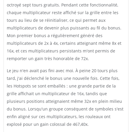
octroyé sept tours gratuits. Pendant cette fonctionnalité,
chaque multiplicateur reste affiché sur la grille entre les
tours au lieu de se réinitialiser, ce qui permet aux
multiplicateurs de devenir plus puissants au fil du bonus.
Mon premier bonus a régulièrement généré des
multiplicateurs de 2x à 4x, certains atteignant même 8x et
16x, et ces multiplicateurs persistants m'ont permis de
remporter un gain très honorable de 72x.
Le jeu n'en avait pas fini avec moi. À peine 20 tours plus
tard, j'ai déclenché le bonus une nouvelle fois. Cette fois,
les Hotspots se sont emballés : une grande partie de la
grille affichait un multiplicateur de 16x, tandis que
plusieurs positions atteignaient même 32x en plein milieu
du bonus. Lorsqu'un groupe conséquent de symboles s'est
enfin aligné sur ces multiplicateurs, les rouleaux ont
explosé pour un gain colossal de 467,40x.