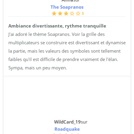
The Soapranos
3
Ambiance divertissante, rythme tranquille
J'ai adoré le thème Soapranos. Voir la grille des
multiplicateurs se construire est divertissant et dynamise
la partie, mais les valeurs des symboles sont tellement
faibles qu'il est difficile de prendre vraiment de l'élan.
Sympa, mais un peu moyen.
WildCard_19
sur
Roadquake