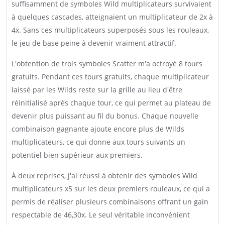
suffisamment de symboles Wild multiplicateurs survivaient
à quelques cascades, atteignaient un multiplicateur de 2x à
4x. Sans ces multiplicateurs superposés sous les rouleaux,
le jeu de base peine à devenir vraiment attractif.
L'obtention de trois symboles Scatter m'a octroyé 8 tours
gratuits. Pendant ces tours gratuits, chaque multiplicateur
laissé par les Wilds reste sur la grille au lieu d'être
réinitialisé après chaque tour, ce qui permet au plateau de
devenir plus puissant au fil du bonus. Chaque nouvelle
combinaison gagnante ajoute encore plus de Wilds
multiplicateurs, ce qui donne aux tours suivants un
potentiel bien supérieur aux premiers.
À deux reprises, j'ai réussi à obtenir des symboles Wild
multiplicateurs x5 sur les deux premiers rouleaux, ce qui a
permis de réaliser plusieurs combinaisons offrant un gain
respectable de 46,30x. Le seul véritable inconvénient