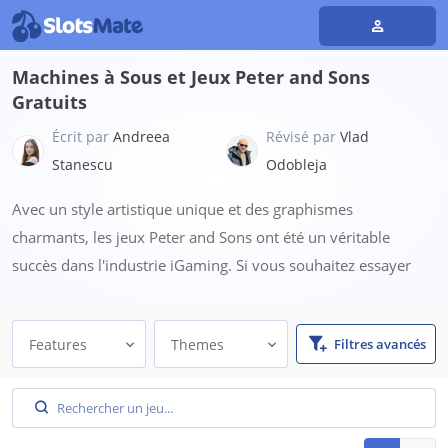
Machines à Sous et Jeux Peter and Sons
Gratuits
Écrit par
Andreea
Révisé par
Vlad
Stanescu
Odobleja
Avec un style artistique unique et des graphismes
charmants, les jeux Peter and Sons ont été un véritable
succès dans l'industrie iGaming. Si vous souhaitez essayer
leurs jeux sans aller dans un casino en argent réel, vous
êtes au bon endroit. Vous pouvez trouver leurs derniers
Filtres avancés
titres de machines à sous ainsi que quelques informations
supplémentaires ci-dessous.