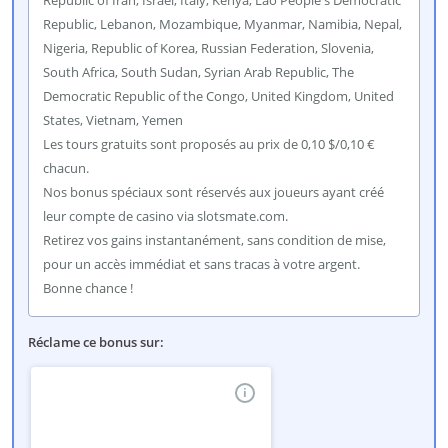
Republic, Lebanon, Mozambique, Myanmar, Namibia, Nepal,
Nigeria, Republic of Korea, Russian Federation, Slovenia,
South Africa, South Sudan, Syrian Arab Republic, The
Democratic Republic of the Congo, United Kingdom, United
States, Vietnam, Yemen
Les tours gratuits sont proposés au prix de 0,10 $/0,10 €
chacun.
Nos bonus spéciaux sont réservés aux joueurs ayant créé
leur compte de casino via slotsmate.com.
Retirez vos gains instantanément, sans condition de mise,
pour un accès immédiat et sans tracas à votre argent.
Bonne chance !
Réclame ce bonus sur
:
i