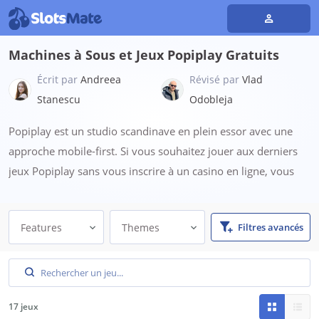
Machines à Sous et Jeux Popiplay Gratuits
Écrit par
Andreea
Révisé par
Vlad
Stanescu
Odobleja
Popiplay est un studio scandinave en plein essor avec une
approche mobile-first. Si vous souhaitez jouer aux derniers
jeux Popiplay sans vous inscrire à un casino en ligne, vous
pouvez les trouver ci-dessous, ainsi qu’un aperçu du
fonctionnement et de l’expérience de leurs jeux.
Filtres avancés
17
jeux