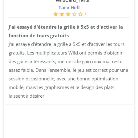
Taco Hell
3
J'ai essayé d'étendre la grille à 5x5 et d'activer la
fonction de tours gratuits
J'ai essayé d'étendre la grille à 5x5 et d'activer les tours
gratuits. Les multiplicateurs Wild ont permis d'obtenir
des gains intéressants, même si le gain maximal reste
assez faible. Dans l'ensemble, le jeu est correct pour une
session occasionnelle, avec une bonne optimisation
mobile, mais les graphismes et le design des plats
laissent à désirer.