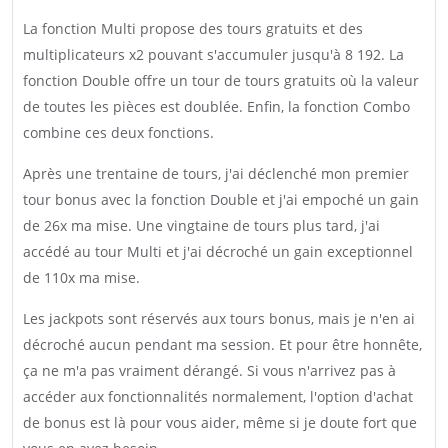
La fonction Multi propose des tours gratuits et des
multiplicateurs x2 pouvant s'accumuler jusqu'à 8 192. La
fonction Double offre un tour de tours gratuits où la valeur
de toutes les pièces est doublée. Enfin, la fonction Combo
combine ces deux fonctions.
Après une trentaine de tours, j'ai déclenché mon premier
tour bonus avec la fonction Double et j'ai empoché un gain
de 26x ma mise. Une vingtaine de tours plus tard, j'ai
accédé au tour Multi et j'ai décroché un gain exceptionnel
de 110x ma mise.
Les jackpots sont réservés aux tours bonus, mais je n'en ai
décroché aucun pendant ma session. Et pour être honnête,
ça ne m'a pas vraiment dérangé. Si vous n'arrivez pas à
accéder aux fonctionnalités normalement, l'option d'achat
de bonus est là pour vous aider, même si je doute fort que