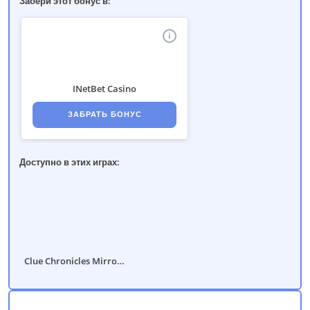
Забери этот бонус в
:
i
INetBet Casino
ЗАБРАТЬ БОНУС
Доступно в этих играх
:
Clue Chronicles Mirror
Mansion