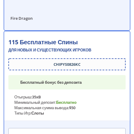
Fire Dragon
115 Бесплатные Спины
ДЛЯ НОВЫХ И СУЩЕСТВУЮЩИХ ИГРОКОВ
CHIPYS0826KC
Бесплатный бонус без депозита
Отыгрыш
:
35xB
Минимальный депозит
:
Бесплатно
Максимальная сумма вывода
:
$50
Типы Игр
:
Слоты