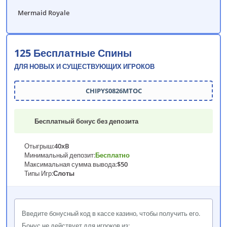
Mermaid Royale
125 Бесплатные Спины
ДЛЯ НОВЫХ И СУЩЕСТВУЮЩИХ ИГРОКОВ
CHIPYS0826MTOC
Бесплатный бонус без депозита
Отыгрыш
:
40xB
Минимальный депозит
:
Бесплатно
Максимальная сумма вывода
:
$50
Типы Игр
:
Слоты
Введите бонусный код в кассе казино, чтобы получить его.
Бонус не действует для игроков из: