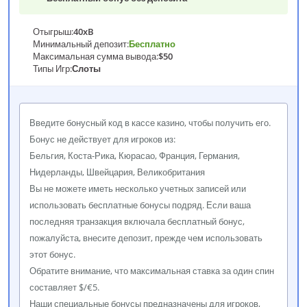
Отыгрыш
:
40xB
Минимальный депозит
:
Бесплатно
Максимальная сумма вывода
:
$50
Типы Игр
:
Слоты
Введите бонусный код в кассе казино, чтобы получить его.
Бонус не действует для игроков из:
Бельгия, Коста-Рика, Кюрасао, Франция, Германия,
Нидерланды, Швейцария, Великобритания
Вы не можете иметь несколько учетных записей или
использовать бесплатные бонусы подряд. Если ваша
последняя транзакция включала бесплатный бонус,
пожалуйста, внесите депозит, прежде чем использовать
этот бонус.
Обратите внимание, что максимальная ставка за один спин
составляет $/€5.
Наши специальные бонусы предназначены для игроков,