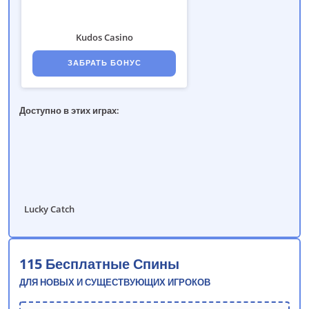
Kudos Casino
ЗАБРАТЬ БОНУС
Доступно в этих играх
:
Lucky Catch
115 Бесплатные Спины
ДЛЯ НОВЫХ И СУЩЕСТВУЮЩИХ ИГРОКОВ