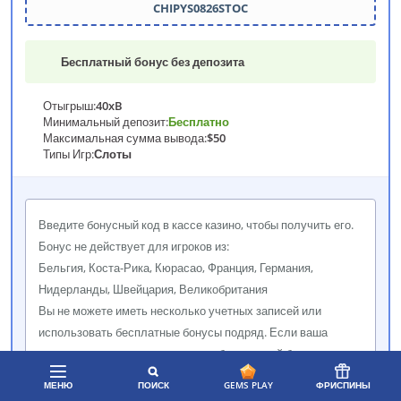
CHIPYS0826STOC
Бесплатный бонус без депозита
Отыгрыш
:
40xB
Минимальный депозит
:
Бесплатно
Максимальная сумма вывода
:
$50
Типы Игр
:
Слоты
Введите бонусный код в кассе казино, чтобы получить его.
Бонус не действует для игроков из:
Бельгия, Коста-Рика, Кюрасао, Франция, Германия,
Нидерланды, Швейцария, Великобритания
Вы не можете иметь несколько учетных записей или
использовать бесплатные бонусы подряд. Если ваша
последняя транзакция включала бесплатный бонус,
пожалуйста, внесите депозит, прежде чем использовать
МЕНЮ
ПОИСК
GEMS PLAY
ФРИСПИНЫ
этот бонус.