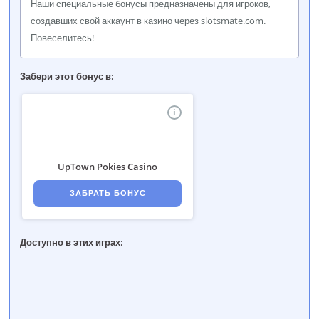
Наши специальные бонусы предназначены для игроков,
создавших свой аккаунт в казино через slotsmate.com.
Повеселитесь!
Забери этот бонус в
:
i
UpTown Pokies Casino
ЗАБРАТЬ БОНУС
Доступно в этих играх
: