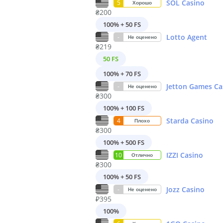
SOL Casino
5
Хорошо
₴200
100% + 50 FS
Lotto Agent
-
Не оценено
₴219
50
FS
100% + 70 FS
Jetton Games Ca
-
Не оценено
₴300
100% + 100 FS
Starda Casino
4
Плохо
₴300
100% + 500 FS
IZZI Casino
10
Отлично
₴300
100% + 50 FS
Jozz Casino
-
Не оценено
₽395
100%