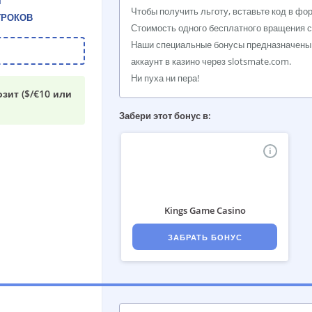
Чтобы получить льготу, вставьте код в фо
ГРОКОВ
Стоимость одного бесплатного вращения с
Наши специальные бонусы предназначены 
аккаунт в казино через slotsmate.com.
Ни пуха ни пера!
зит ($/€10 или
Забери этот бонус в
:
i
Kings Game Casino
ЗАБРАТЬ БОНУС