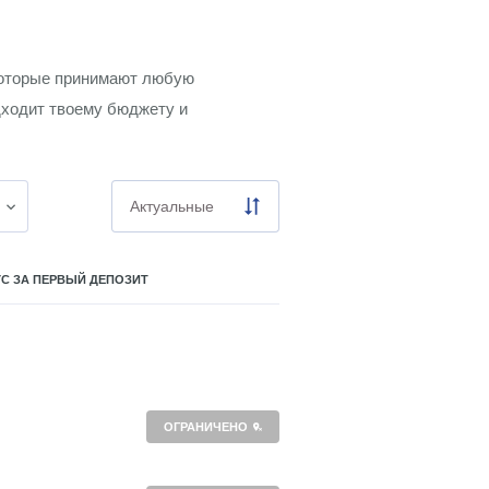
 которые принимают любую
дходит твоему бюджету и
Актуальные
С ЗА ПЕРВЫЙ ДЕПОЗИТ
ОГРАНИЧЕНО