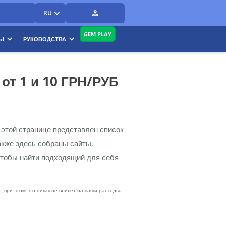
RU
GEM PLAY
Ы
РУКОВОДСТВА
от 1 и 10 ГРН/РУБ
этой странице представлен список
акже здесь собраны сайты,
чтобы найти подходящий для себя
 при этом это никак не влияет на ваши расходы.