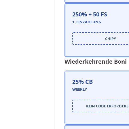
250% + 50 FS
1. EINZAHLUNG
CHIPY
Wiederkehrende Boni
25% CB
WEEKLY
KEIN CODE ERFORDERL