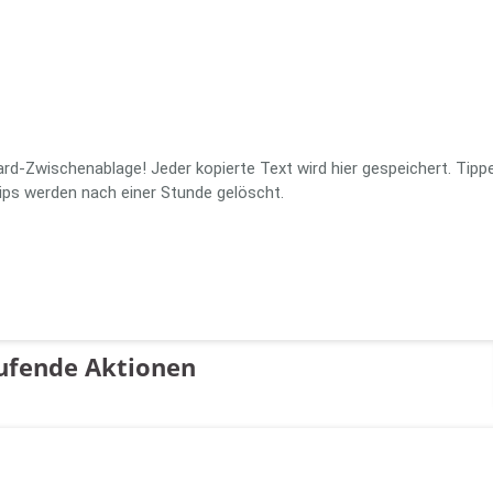
ard-Zwischenablage! Jeder kopierte Text wird hier gespeichert. Tippe
ips werden nach einer Stunde gelöscht.
ufende Aktionen