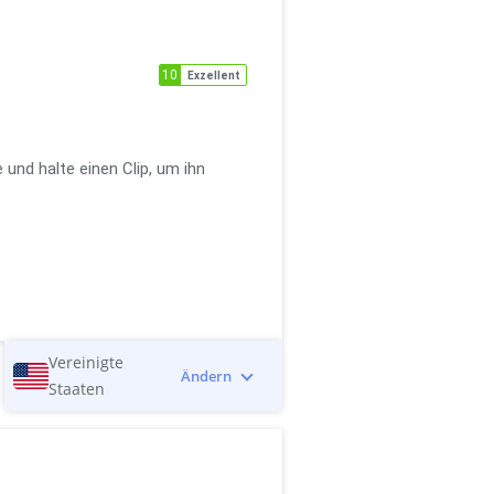
10
Exzellent
 und halte einen Clip, um ihn
Vereinigte
Ändern
Staaten