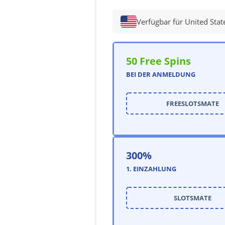
Verfügbar für
United Stat
50 Free Spins
BEI DER ANMELDUNG
FREESLOTSMATE
300%
1. EINZAHLUNG
SLOTSMATE