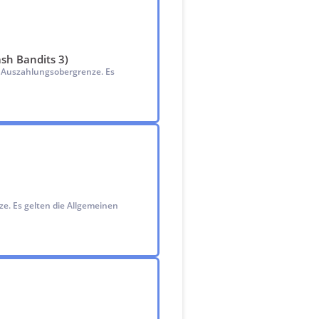
ash Bandits 3)
e Auszahlungsobergrenze. Es
e. Es gelten die Allgemeinen