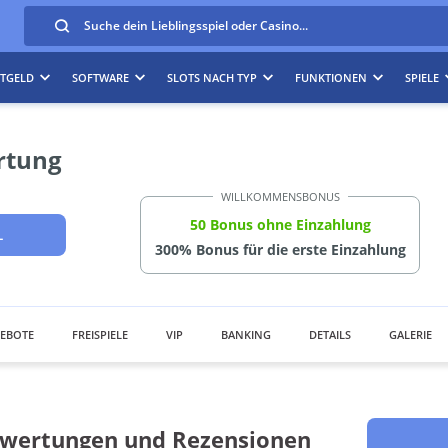
TGELD
SOFTWARE
SLOTS NACH TYP
FUNKTIONEN
SPIELE
rtung
WILLKOMMENSBONUS
50 Bonus ohne Einzahlung
L
300% Bonus für die erste Einzahlung
EBOTE
FREISPIELE
VIP
BANKING
DETAILS
GALERIE
ewertungen und Rezensionen