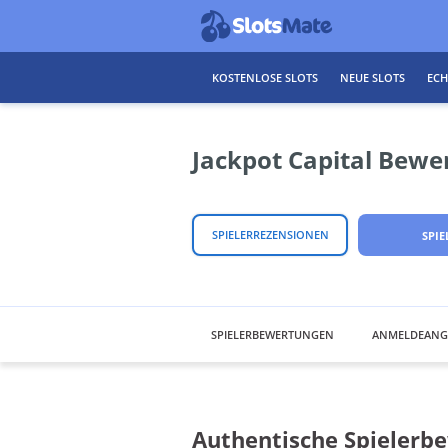
KOSTENLOSE SLOTS
NEUE SLOTS
ECH
Jackpot Capital Bewe
SPIELERREZENSIONEN
SPIE
SPIELERBEWERTUNGEN
ANMELDEANG
Authentische Spielerb