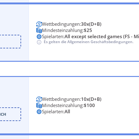
Wettbedingungen
:
30x(D+B)
Mindesteinzahlung
:
$25
Spielarten
:
All except selected games (FS - M
Es gelten die Allgemeinen Geschäftsbedingungen.
Wettbedingungen
:
10x(D+B)
Mindesteinzahlung
:
$100
Spielarten
:
All
ICH