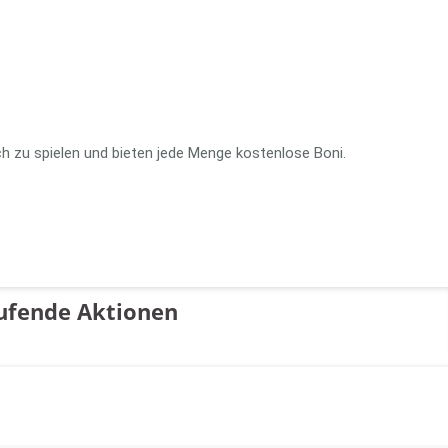
nfach zu spielen und bieten jede Menge kostenlose Boni.
ufende Aktionen