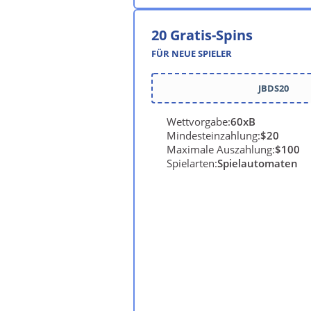
20 Gratis-Spins
FÜR NEUE SPIELER
JBDS20
Wettvorgabe
:
60xB
Mindesteinzahlung
:
$
20
Maximale Auszahlung
:
$100
Spielarten
:
Spielautomaten