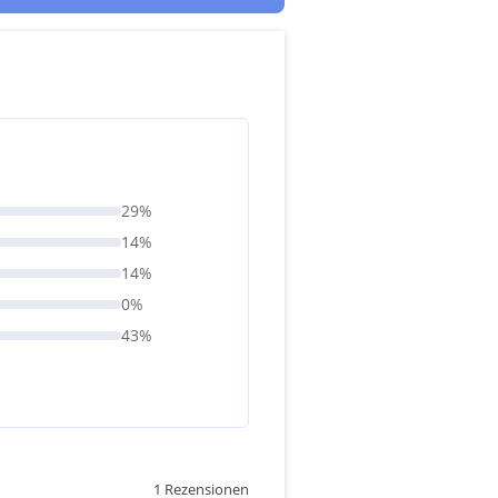
29
%
14
%
14
%
0
%
43
%
1 Rezensionen