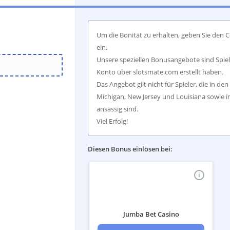
Um die Bonität zu erhalten, geben Sie den 
ein.
Unsere speziellen Bonusangebote sind Spiele
Konto über slotsmate.com erstellt haben.
Das Angebot gilt nicht für Spieler, die in 
Michigan, New Jersey und Louisiana sowie i
ansässig sind.
Viel Erfolg!
Diesen Bonus einlösen bei
:
i
Jumba Bet Casino