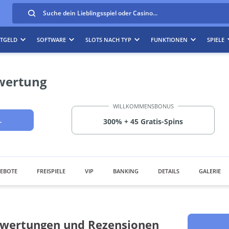
TGELD
SOFTWARE
SLOTS NACH TYP
FUNKTIONEN
SPIELE
wertung
WILLKOMMENSBONUS
L
300% + 45 Gratis-Spins
EBOTE
FREISPIELE
VIP
BANKING
DETAILS
GALERIE
ewertungen und Rezensionen