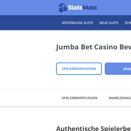
KOSTENLOSE SLOTS
NEUE SLOTS
ECH
Jumba Bet Casino Be
SPIELERREZENSIONEN
SPIE
SPIELERBEWERTUNGEN
ANMELDEANG
Authentische Spielerb