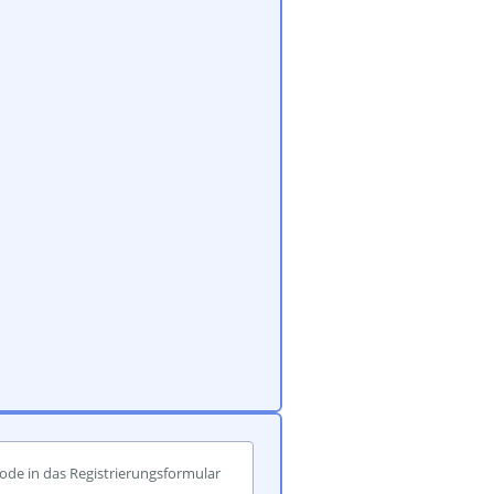
Code in das Registrierungsformular