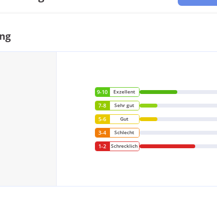
ung
9-10
Exzellent
7-8
Sehr gut
5-6
Gut
3-4
Schlecht
1-2
Schrecklich