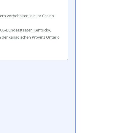
rn vorbehalten, die ihr Casino-
den US-Bundesstaaten Kentucky,
n der kanadischen Provinz Ontario