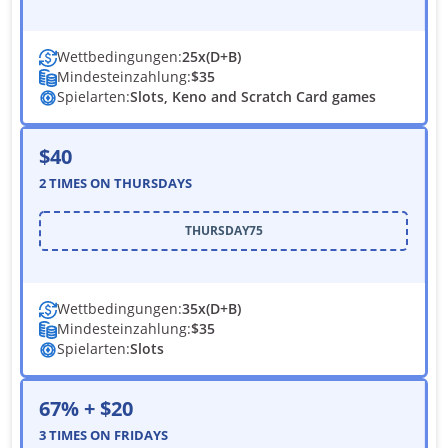
Wettbedingungen
:
25x(D+B)
Mindesteinzahlung
:
$35
Spielarten
:
Slots, Keno and Scratch Card games
$40
2 TIMES ON THURSDAYS
THURSDAY75
Wettbedingungen
:
35x(D+B)
Mindesteinzahlung
:
$35
Spielarten
:
Slots
67% + $20
3 TIMES ON FRIDAYS