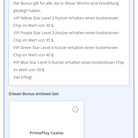
Der Bonus gilt für alle, die in dieser Woche eine Einzahlung
getätigt haben.
VIP Yellow Star Level 2-Nutzer erhalten einen kostenlosen
Chip im Wert von 30 $.
VIP Purple Star Level 3-Nutzer erhalten einen kostenlosen
Chip im Wert von 35 $.
VIP Green Star Level 4-Nutzer erhalten einen kostenlosen
Chip im Wert von 40 $.
VIP Blue Star Level 5-Nutzer erhalten einen kostenlosen Chip
im Wert von 50 $.
Viel Erfolg!
Diesen Bonus einlösen bei
:
i
PrimaPlay Casino