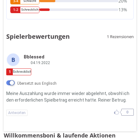
20
%
3-4
Schlecht
13
%
1-2
Schrecklich
Spielerbewertungen
1 Rezensionen
Bblessed
B
04.19.2022
1
Schrecklich
Übersetzt aus
Englisch
Meine Auszahlung wurde immer wieder abgelehnt, obwohl ich
den erforderlichen Spielbetrag erreicht hatte. Reiner Betrug.
0
Antworten
Willkommensboni & laufende Aktionen