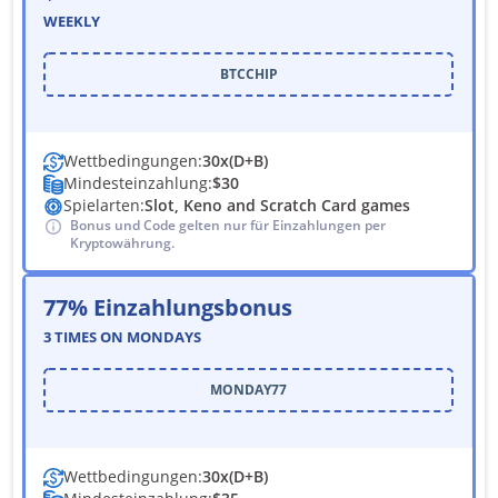
WEEKLY
BTCCHIP
Wettbedingungen
:
30x(D+B)
Mindesteinzahlung
:
$30
Spielarten
:
Slot, Keno and Scratch Card games
Bonus und Code gelten nur für Einzahlungen per
Kryptowährung.
77% Einzahlungsbonus
3 TIMES ON MONDAYS
MONDAY77
Wettbedingungen
:
30x(D+B)