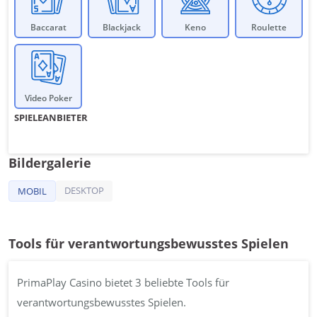
Dschibuti, Ägypten, Estland,
Frankreich, Deutschland,
Baccarat
Blackjack
Keno
Roulette
Ungarn, Indien, Indonesien,
Irak, Islamische Republik
Iran, Kasachstan, Lettland,
Litauen, Malaysia,
Video Poker
Montenegro, Myanmar,
SPIELEANBIETER
Niederlande, Nigeria,
Pakistan, Philippinen, Polen,
Republik Moldau, Rumänien,
Bildergalerie
Russische Föderation,
Serbien, Slovakien,
DESKTOP
MOBIL
Slovenien, Somalia,
Südafrika, Schweiz, Tailandia,
Türkei, Ukraine, Vereinigte
Tools für verantwortungsbewusstes Spielen
Arabische Emirate,
Vereinigtes Königreich,
PrimaPlay Casino bietet 3 beliebte Tools für
Uruguay, Uzbekistan,
verantwortungsbewusstes Spielen.
Simbabwe