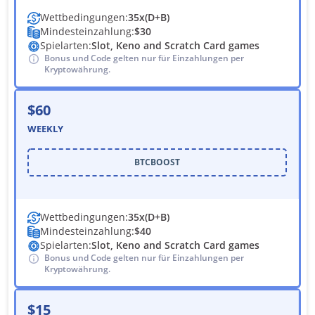
Wettbedingungen
:
35x(D+B)
Mindesteinzahlung
:
$30
Spielarten
:
Slot, Keno and Scratch Card games
Bonus und Code gelten nur für Einzahlungen per
Kryptowährung.
$60
WEEKLY
BTCBOOST
Wettbedingungen
:
35x(D+B)
Mindesteinzahlung
:
$40
Spielarten
:
Slot, Keno and Scratch Card games
Bonus und Code gelten nur für Einzahlungen per
Kryptowährung.
$15