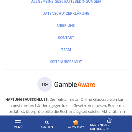
ALLGEMEINE GESCHÄFTSBEDINGUNGEN
DATENSCHUTZERKLÄRUNG
ÜBER UNS
KONTAKT
TEAM
SEITENÜBERSICHT
18
+
: Die Teilnahme an Online-Glücksspielen kann
HAFTUNGSAUSSCHLUSS
in bestimmten Ländern gegen lokale Gesetze verstoßen. Bevor du
fortfährst, überprüfe bitte die Rechtmäßigkeit solcher Aktivitäten in
deiner Region. SlotsMate kann nicht für die Folgen deiner Handlungen
verantwortlich gemacht werden.
KOSTENLOSE
MENÜ
SUCHEN
GEMS PLAY
Glücksspiel kann süchtig machen. Spiele verantwortungsbewusst und
DREHUNGEN