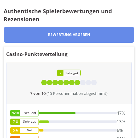
Authentische Spielerbewertungen und
Rezensionen
BEWERTUNG ABGEBEN
Casino-Punkteverteilung
7
Sehr gut
7 von 10
(15 Personen haben abgestimmt)
47
%
9-10
Exzellent
13
%
7-8
Sehr gut
6
%
5-6
Gut