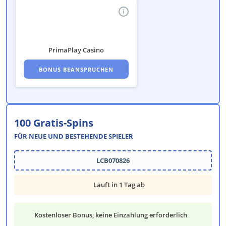
i
PrimaPlay Casino
BONUS BEANSPRUCHEN
100 Gratis-Spins
FÜR NEUE UND BESTEHENDE SPIELER
LCB070826
Läuft in 1 Tag ab
Kostenloser Bonus, keine Einzahlung erforderlich