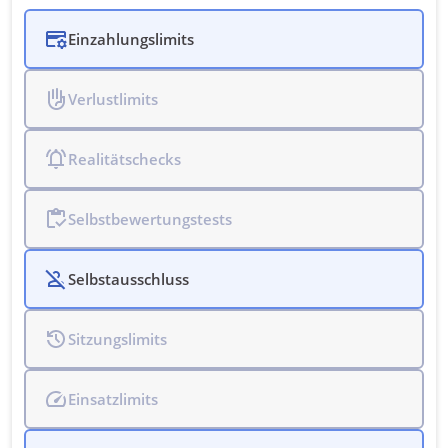
Einzahlungslimits
Verlustlimits
Realitätschecks
Selbstbewertungstests
Selbstausschluss
Sitzungslimits
Einsatzlimits