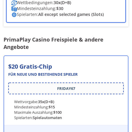
Wettbedingungen
:
30x(D+B)
Mindesteinzahlung
:
$30
Spielarten
:
All except selected games (Slots)
PrimaPlay Casino Freispiele & andere
Angebote
$20 Gratis-Chip
FÜR NEUE UND BESTEHENDE SPIELER
FRIDAY67
Wettvorgabe
:
35x(D+B)
Mindesteinzahlung
:
$
15
Maximale Auszahlung
:
$100
Spielarten
:
Spielautomaten