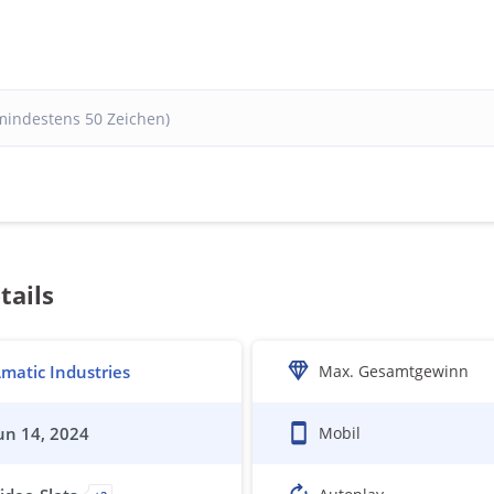
tails
matic Industries
Max. Gesamtgewinn
un 14, 2024
Mobil