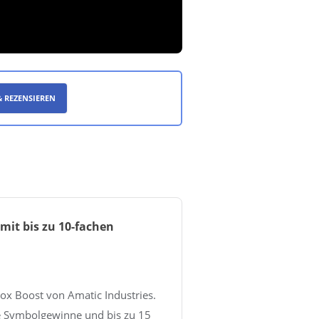
 REZENSIEREN
 mit bis zu 10-fachen
Box Boost von Amatic Industries.
che Symbolgewinne und bis zu 15