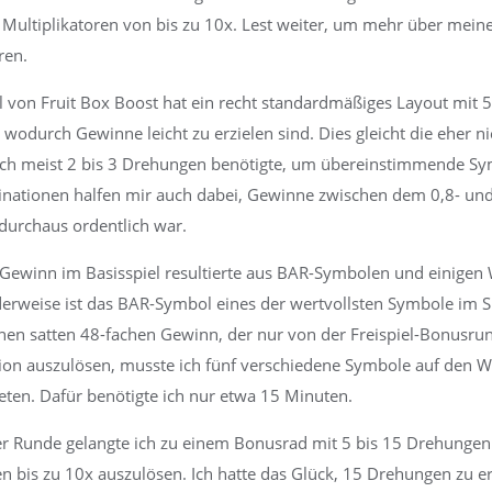
t Multiplikatoren von bis zu 10x. Lest weiter, um mehr über mei
ren.
l von Fruit Box Boost hat ein recht standardmäßiges Layout mit 
 wodurch Gewinne leicht zu erzielen sind. Dies gleicht die eher
 ich meist 2 bis 3 Drehungen benötigte, um übereinstimmende Sy
ationen halfen mir auch dabei, Gewinne zwischen dem 0,8- und 
 durchaus ordentlich war.
Gewinn im Basisspiel resultierte aus BAR-Symbolen und einigen
rweise ist das BAR-Symbol eines der wertvollsten Symbole im Sl
nen satten 48-fachen Gewinn, der nur von der Freispiel-Bonusru
on auszulösen, musste ich fünf verschiedene Symbole auf den W
ten. Dafür benötigte ich nur etwa 15 Minuten.
r Runde gelangte ich zu einem Bonusrad mit 5 bis 15 Drehungen
en bis zu 10x auszulösen. Ich hatte das Glück, 15 Drehungen zu e