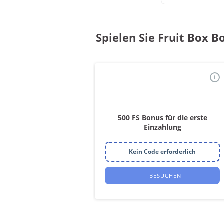
Spielen Sie Fruit Box 
i
500 FS Bonus für die erste
Einzahlung
Kein Code erforderlich
BESUCHEN