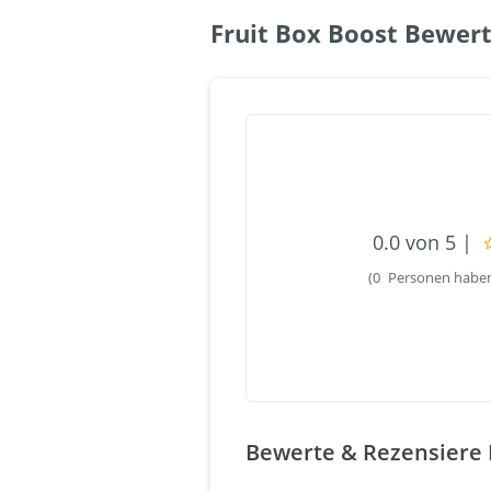
Fruit Box Boost Bewert
0.0
von 5
|
(
0
Personen haben
Bewerte & Rezensiere 