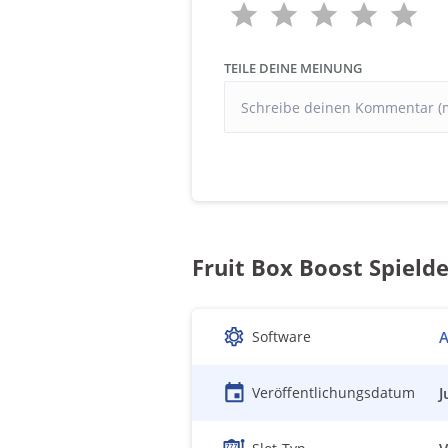
TEILE DEINE MEINUNG
Fruit Box Boost Spielde
A
Software
J
Veröffentlichungsdatum