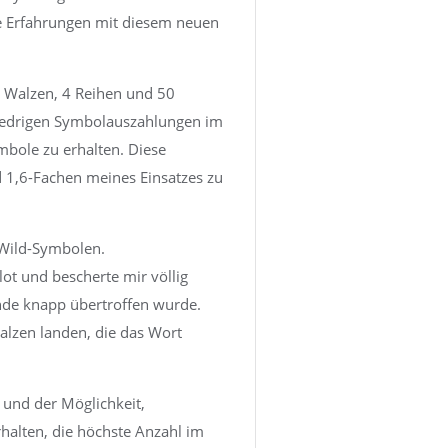
ne Erfahrungen mit diesem neuen
5 Walzen, 4 Reihen und 50
 niedrigen Symbolauszahlungen im
mbole zu erhalten. Diese
1,6-Fachen meines Einsatzes zu
 Wild-Symbolen.
ot und bescherte mir völlig
nde knapp übertroffen wurde.
alzen landen, die das Wort
 und der Möglichkeit,
rhalten, die höchste Anzahl im