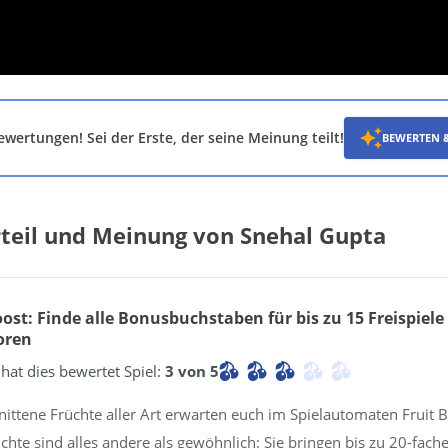
wertungen! Sei der Erste, der seine Meinung teilt!
BEWERTEN &
teil und Meinung von Snehal Gupta
ost: Finde alle Bonusbuchstaben für bis zu 15 Freispiele
oren
hat dies bewertet Spiel:
3 von 5
hnittene Früchte aller Art erwarten euch im Spielautomaten Fruit 
chte sind alles andere als gewöhnlich: Sie bringen bis zu 20-fa