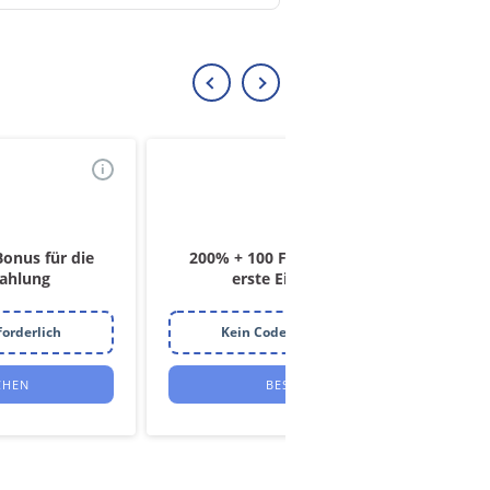
i
i
onus für die
200% + 100 FS Bonus für die
zahlung
erste Einzahlung
forderlich
Kein Code erforderlich
CHEN
BESUCHEN