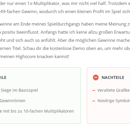
ider nur einen 1x-Multiplikator, was mir nicht viel half. Trotzdem e
 49-fachen Gewinn, wodurch ich einen kleinen Profit im Spiel sic
winne am Ende meines Spieldurchgangs haben meine Meinung z
h positiv beeinflusst. Anfangs hatte ich keine allzu großen Erwart
ieht und sich auch so anfühlt. Aber die möglichen Gewinne mache
nen Titel. Schau dir die kostenlose Demo oben an, um mehr übe
 meinen Highscore knacken kannst!
ILE
NACHTEILE
 Siege im Basisspiel
Veraltete Grafi
 Gewinnlinien
Niedrige Symbol
le mit bis zu 10-fachen Multiplikatoren