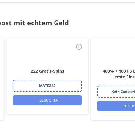
Boost mit echtem Geld
i
222 Gratis-Spins
400% + 100 FS B
erste Ein
MATE222
Kein Code er
BESUCHEN
BESU