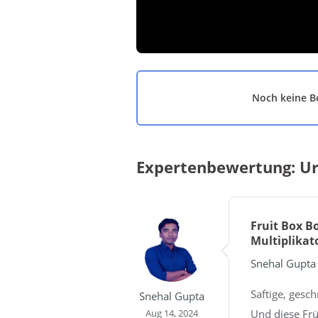
SPIEL DEMO
Noch keine Be
Expertenbewertung: Ur
Fruit Box Bo
Multiplikat
Snehal Gupta 
Saftige, gesc
Snehal Gupta
Aug 14, 2024
Und diese Frü