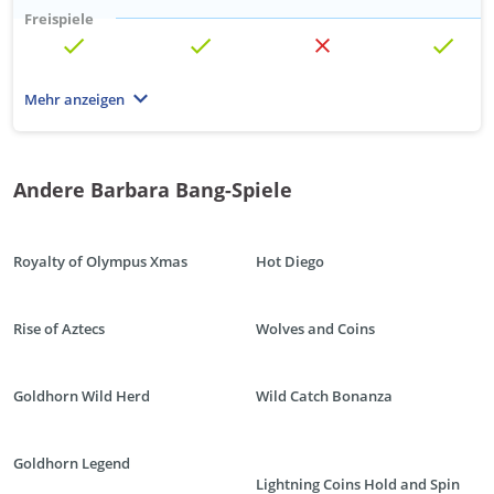
Freispiele
Multiplikator
Mehr anzeigen
Wild
Scatter
Andere Barbara Bang-Spiele
Progressiv
Royalty of Olympus Xmas
Hot Diego
Walzen
6x
6x
5x
6x
Rise of Aztecs
Wolves and Coins
Gewinnlinien
262144
117649
40
117649
Goldhorn Wild Herd
Wild Catch Bonanza
Maximaler Gewinn pro Linie
2x
2x
20x
15x
Weitere Funktionen
Goldhorn Legend
Autoplay,
Autoplay, Walzen
Autoplay, 3d-
Autoplay, 3d-
Lightning Coins Hold and Spin