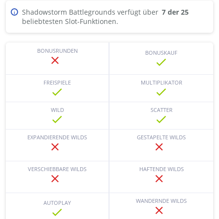
Shadowstorm Battlegrounds verfügt über
7 der 25
i
beliebtesten Slot-Funktionen.
BONUSRUNDEN
BONUSKAUF
FREISPIELE
MULTIPLIKATOR
WILD
SCATTER
EXPANDIERENDE WILDS
GESTAPELTE WILDS
VERSCHIEBBARE WILDS
HAFTENDE WILDS
WANDERNDE WILDS
AUTOPLAY