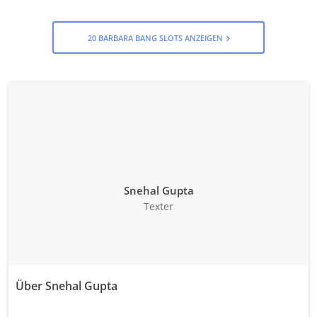
Retriggering,
Neudrehungen,
animation,
animation
Bonuskauf, 3d-
3d-animation
Kaskadierende
animation,
Walzen
20 BARBARA BANG SLOTS ANZEIGEN
Kaskadierende
Walzen
Snehal Gupta
Texter
Über Snehal Gupta