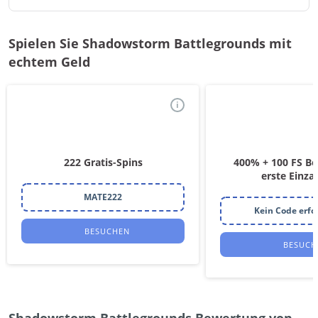
Spielen Sie Shadowstorm Battlegrounds mit
echtem Geld
i
222 Gratis-Spins
400% + 100 FS Bo
erste Einza
MATE222
Kein Code erfo
BESUCHEN
BESUCH