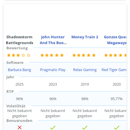
Shadowstorm
John Hunter
Money Train 2
Gonzos Quest
Battlegrounds
And The Book
Megaways
Bewertung
Of Tut
Megaways
Software
Barbara Bang
Pragmatic Play
Relax Gaming
Red Tiger Gamin
Jahr
2025
2023
2019
2020
RTP
96%
96%
98%
95.77%
Volatilität
Nicht bekannt
Nicht bekannt
Nicht bekannt
Nicht bekannt
gegeben
gegeben
gegeben
gegeben
Bonusrunden