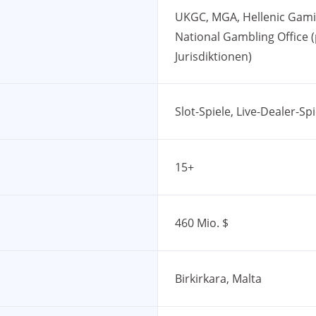
UKGC, MGA, Hellenic Gam
National Gambling Office (
Jurisdiktionen)
Slot-Spiele, Live-Dealer-Spi
15+
460 Mio. $
Birkirkara, Malta