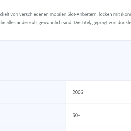
ickelt von verschiedenen mobilen Slot-Anbietern, locken mit ikoni
ie alles andere als gewöhnlich sind. Die Titel, geprägt von dunk
2006
50+