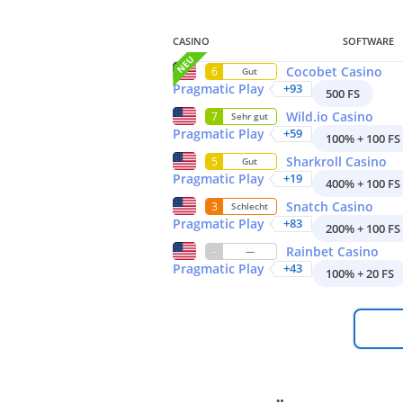
CASINO
SOFTWARE
NEU
Cocobet Casino
6
Gut
Pragmatic Play
+
93
500 FS
Wild.io Casino
7
Sehr gut
Pragmatic Play
+
59
100% + 100 FS
Sharkroll Casino
5
Gut
Pragmatic Play
+
19
400% + 100 FS
Snatch Casino
3
Schlecht
Pragmatic Play
+
83
200% + 100 FS
Rainbet Casino
-
—
Pragmatic Play
+
43
100% + 20 FS