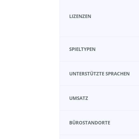
LIZENZEN
SPIELTYPEN
UNTERSTÜTZTE SPRACHEN
UMSATZ
BÜROSTANDORTE