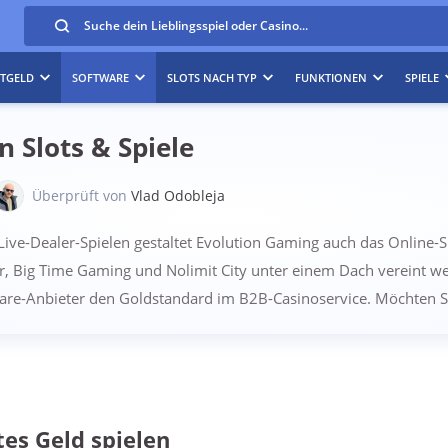
TGELD
SOFTWARE
SLOTS NACH TYP
FUNKTIONEN
SPIELE
n Slots & Spiele
Überprüft von
Vlad Odobleja
Live-Dealer-Spielen gestaltet Evolution Gaming auch das Online-S
, Big Time Gaming und Nolimit City unter einem Dach vereint wer
are-Anbieter den Goldstandard im B2B-Casinoservice. Möchten S
ree Slots unten aus.
tes Geld spielen