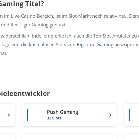
Gaming Titel?
 im Live-Casino-Bereich, ist im Slot-Markt noch relativ neu. Denn
nt und Red Tiger Gaming genutzt.
widerstehlich finde, empfehle ich, auch die Top-Slot-Anbieter zu 
hlage vor, die
kostenlosen Slots von Big Time Gaming
auszuprobie
hat.
pieleentwickler
Push Gaming
33 Slots