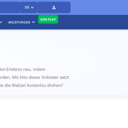
DE
GEM PLAY
ANLEITUNGEN
lot-Erlebnis neu, indem
den. Mit Hits dieser Anbieter setzt
ie die Walzen kostenlos drehen?