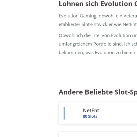
Lohnen sich Evolution 
Evolution Gaming, obwohl ein Veteran
etablierter Slot-Entwickler wie NetE
Obwohl ich die Titel von Evolution un
umfangreichem Portfolio sind. Ich sc
bekommen, was Evolution zu bieten 
Andere Beliebte Slot-S
NetEnt
80 Slots