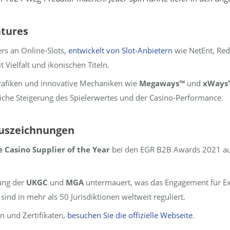
atures
ers an Online-Slots,
entwickelt von Slot-Anbietern
wie NetEnt, Red
t Vielfalt und ikonischen Titeln.
Grafiken und innovative Mechaniken wie
Megaways™
und
xWays
iche Steigerung des Spielerwertes und der Casino-Performance.
Auszeichnungen
e Casino Supplier of the Year
bei den EGR B2B Awards 2021 aus
rung der
UKGC
und
MGA
untermauert, was das Engagement für Ex
 sind in mehr als 50 Jurisdiktionen weltweit reguliert.
n und Zertifikaten,
besuchen Sie die offizielle Webseite
.