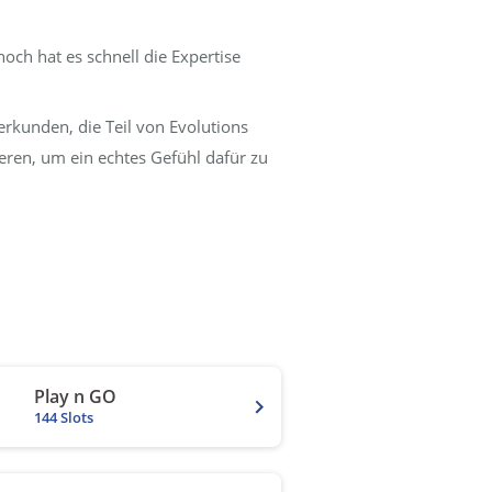
och hat es schnell die Expertise
erkunden, die Teil von Evolutions
ren, um ein echtes Gefühl dafür zu
Play n GO
144 Slots