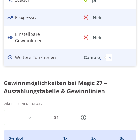
Ja
Progressiv
Nein
Einstellbare
Nein
Gewinnlinien
Weitere Funktionen
Gamble
+
1
Gewinnmöglichkeiten bei Magic 27 –
Auszahlungstabelle & Gewinnlinien
WÄHLE DEINEN EINSATZ
$
1
i
Symbol
1
X
2
X
3
X