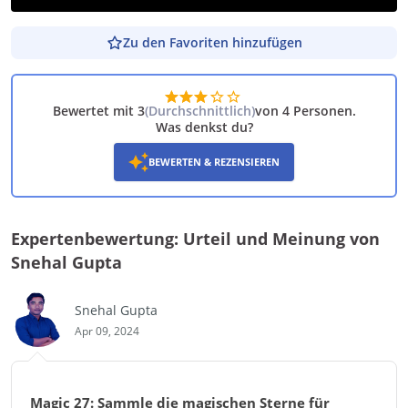
Zu den Favoriten hinzufügen
SPIEL DEMO
Bewertet mit 3
(
Durchschnittlich
)
von 4 Personen
.
Was denkst du?
BEWERTEN & REZENSIEREN
Expertenbewertung: Urteil und Meinung von
Snehal Gupta
Snehal Gupta
Apr 09, 2024
Magic 27: Sammle die magischen Sterne für