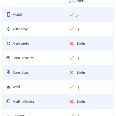
gegeben
Mobil
Ja
Autoplay
Ja
Freispiele
Nein
Bonusrunde
Ja
Bonuskauf
Nein
Wild
Ja
Multiplikator
Nein
Scatter