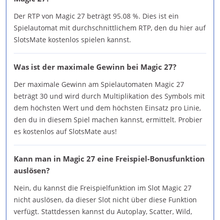
Der RTP von Magic 27 beträgt 95.08 %. Dies ist ein
Spielautomat mit durchschnittlichem RTP, den du hier auf
SlotsMate kostenlos spielen kannst.
Was ist der maximale Gewinn bei Magic 27?
Der maximale Gewinn am Spielautomaten Magic 27
beträgt 30 und wird durch Multiplikation des Symbols mit
dem höchsten Wert und dem höchsten Einsatz pro Linie,
den du in diesem Spiel machen kannst, ermittelt. Probier
es kostenlos auf SlotsMate aus!
Kann man in Magic 27 eine Freispiel-Bonusfunktion
auslösen?
Nein, du kannst die Freispielfunktion im Slot Magic 27
nicht auslösen, da dieser Slot nicht über diese Funktion
verfügt. Stattdessen kannst du Autoplay, Scatter, Wild,