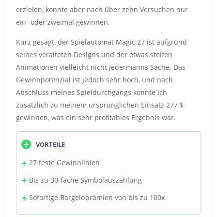
erzielen, konnte aber nach über zehn Versuchen nur
ein- oder zweimal gewinnen.
Kurz gesagt, der Spielautomat Magic 27 ist aufgrund
seines veralteten Designs und der etwas steifen
Animationen vielleicht nicht jedermanns Sache. Das
Gewinnpotenzial ist jedoch sehr hoch, und nach
Abschluss meines Spieldurchgangs konnte ich
zusätzlich zu meinem ursprünglichen Einsatz 277 $
gewinnen, was ein sehr profitables Ergebnis war.
VORTEILE
27 feste Gewinnlinien
Bis zu 30-fache Symbolauszahlung
Sofortige Bargeldprämien von bis zu 100x