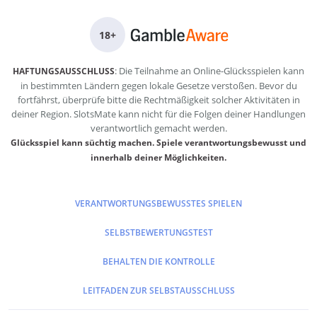
18
+
: Die Teilnahme an Online-Glücksspielen kann
HAFTUNGSAUSSCHLUSS
in bestimmten Ländern gegen lokale Gesetze verstoßen. Bevor du
fortfährst, überprüfe bitte die Rechtmäßigkeit solcher Aktivitäten in
deiner Region. SlotsMate kann nicht für die Folgen deiner Handlungen
verantwortlich gemacht werden.
Glücksspiel kann süchtig machen. Spiele verantwortungsbewusst und
innerhalb deiner Möglichkeiten.
VERANTWORTUNGSBEWUSSTES SPIELEN
SELBSTBEWERTUNGSTEST
BEHALTEN DIE KONTROLLE
LEITFADEN ZUR SELBSTAUSSCHLUSS