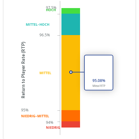
HOCH
MITTEL–HOCH
Return to Player Rate (RTP)
MITTEL
95.08
%
Mittel
RTP
NIEDRIG–MITTEL
NIEDRIG