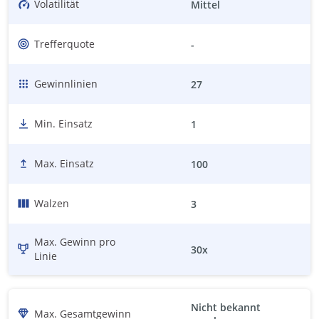
Volatilität
Mittel
Trefferquote
-
Gewinnlinien
27
Min. Einsatz
1
Max. Einsatz
100
Walzen
3
Max. Gewinn pro
30
x
Linie
Nicht bekannt
Max. Gesamtgewinn