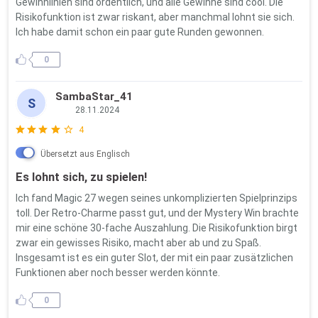
Gewinnlinien sind ordentlich, und alle Gewinne sind cool. Die
Risikofunktion ist zwar riskant, aber manchmal lohnt sie sich.
Ich habe damit schon ein paar gute Runden gewonnen.
0
SambaStar_41
S
28.11.2024
4
Übersetzt aus
Englisch
Es lohnt sich, zu spielen!
Ich fand Magic 27 wegen seines unkomplizierten Spielprinzips
toll. Der Retro-Charme passt gut, und der Mystery Win brachte
mir eine schöne 30-fache Auszahlung. Die Risikofunktion birgt
zwar ein gewisses Risiko, macht aber ab und zu Spaß.
Insgesamt ist es ein guter Slot, der mit ein paar zusätzlichen
Funktionen aber noch besser werden könnte.
0