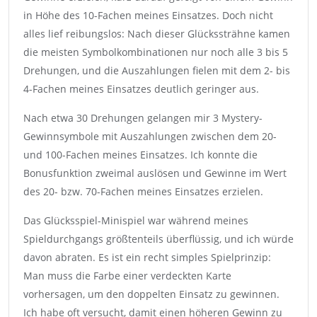
in Höhe des 10-Fachen meines Einsatzes. Doch nicht
alles lief reibungslos: Nach dieser Glückssträhne kamen
die meisten Symbolkombinationen nur noch alle 3 bis 5
Drehungen, und die Auszahlungen fielen mit dem 2- bis
4-Fachen meines Einsatzes deutlich geringer aus.
Nach etwa 30 Drehungen gelangen mir 3 Mystery-
Gewinnsymbole mit Auszahlungen zwischen dem 20-
und 100-Fachen meines Einsatzes. Ich konnte die
Bonusfunktion zweimal auslösen und Gewinne im Wert
des 20- bzw. 70-Fachen meines Einsatzes erzielen.
Das Glücksspiel-Minispiel war während meines
Spieldurchgangs größtenteils überflüssig, und ich würde
davon abraten. Es ist ein recht simples Spielprinzip:
Man muss die Farbe einer verdeckten Karte
vorhersagen, um den doppelten Einsatz zu gewinnen.
Ich habe oft versucht, damit einen höheren Gewinn zu