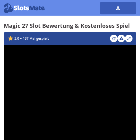
Magic 27 Slot Bewertung & Kostenloses Spiel
3.0
137
Mal gespielt