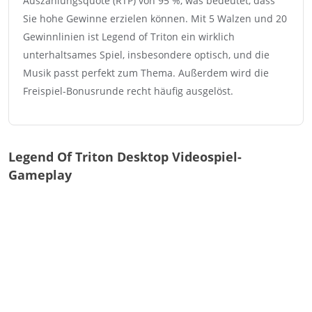
Auszahlungsquote (RTP) von 95 %, was bedeutet, dass
Sie hohe Gewinne erzielen können. Mit 5 Walzen und 20
Gewinnlinien ist Legend of Triton ein wirklich
unterhaltsames Spiel, insbesondere optisch, und die
Musik passt perfekt zum Thema. Außerdem wird die
Freispiel-Bonusrunde recht häufig ausgelöst.
Legend Of Triton Desktop Videospiel-
Gameplay