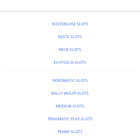
KOSTENLOSE SLOTS
BESTE SLOTS
NEUE SLOTS
ECHTGELD-SLOTS
NOVOMATIC-SLOTS
BALLY WULFF-SLOTS
MERKUR-SLOTS
PRAGMATIC PLAY-SLOTS
PENNY-SLOTS