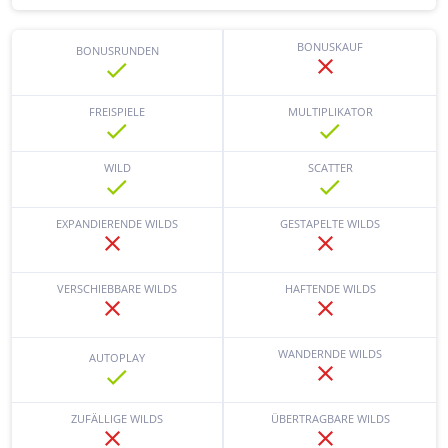
BONUSKAUF
BONUSRUNDEN
FREISPIELE
MULTIPLIKATOR
WILD
SCATTER
EXPANDIERENDE WILDS
GESTAPELTE WILDS
VERSCHIEBBARE WILDS
HAFTENDE WILDS
WANDERNDE WILDS
AUTOPLAY
ZUFÄLLIGE WILDS
ÜBERTRAGBARE WILDS