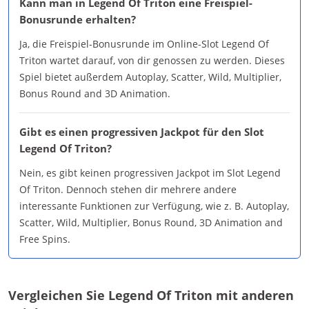
Kann man in Legend Of Triton eine Freispiel-
Bonusrunde erhalten?
Ja, die Freispiel-Bonusrunde im Online-Slot Legend Of
Triton wartet darauf, von dir genossen zu werden. Dieses
Spiel bietet außerdem Autoplay, Scatter, Wild, Multiplier,
Bonus Round and 3D Animation.
Gibt es einen progressiven Jackpot für den Slot
Legend Of Triton?
Nein, es gibt keinen progressiven Jackpot im Slot Legend
Of Triton. Dennoch stehen dir mehrere andere
interessante Funktionen zur Verfügung, wie z. B. Autoplay,
Scatter, Wild, Multiplier, Bonus Round, 3D Animation and
Free Spins.
Vergleichen Sie Legend Of Triton mit anderen