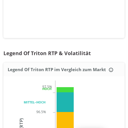
Legend Of Triton RTP & Volatilität
Legend Of Triton RTP im Vergleich zum Markt
i
HOCH
MITTEL–HOCH