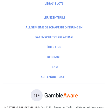
VEGAS-SLOTS
LERNZENTRUM
ALLGEMEINE GESCHÄFTSBEDINGUNGEN
DATENSCHUTZERKLÄRUNG
ÜBER UNS
KONTAKT
TEAM
SEITENÜBERSICHT
18
+
: Die Teilnahme an Online-Glücksspielen kann
HAFTUNGSAUSSCHLUSS