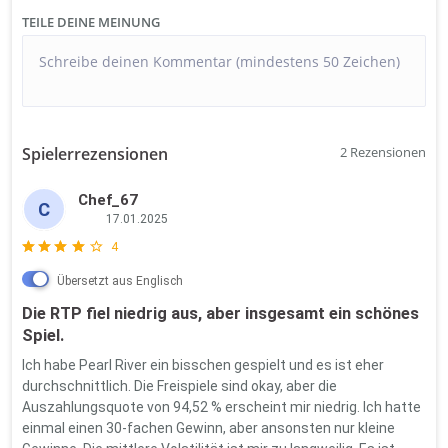
TEILE DEINE MEINUNG
Spielerrezensionen
2 Rezensionen
Chef_67
C
17.01.2025
4
Übersetzt aus
Englisch
Die RTP fiel niedrig aus, aber insgesamt ein schönes
Spiel.
Ich habe Pearl River ein bisschen gespielt und es ist eher
durchschnittlich. Die Freispiele sind okay, aber die
Auszahlungsquote von 94,52 % erscheint mir niedrig. Ich hatte
einmal einen 30-fachen Gewinn, aber ansonsten nur kleine