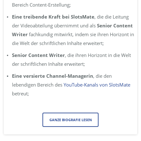
Bereich Content-Erstellung;
Eine treibende Kraft bei SlotsMate
, die die Leitung
der Videoabteilung übernimmt und als
Senior Content
Writer
fachkundig mitwirkt, indem sie ihren Horizont in
die Welt der schriftlichen Inhalte erweitert;
Senior Content Writer
, die ihren Horizont in die Welt
der schriftlichen Inhalte erweitert;
Eine versierte Channel-Managerin
, die den
lebendigen Bereich des
YouTube-Kanals von SlotsMate
betreut;
GANZE BIOGRAFIE LESEN