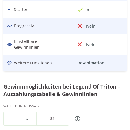
Scatter
Ja
Progressiv
Nein
Einstellbare
Nein
Gewinnlinien
Weitere Funktionen
3d-animation
Gewinnmöglichkeiten bei Legend Of Triton –
Auszahlungstabelle & Gewinnlinien
WÄHLE DEINEN EINSATZ
$
1
i