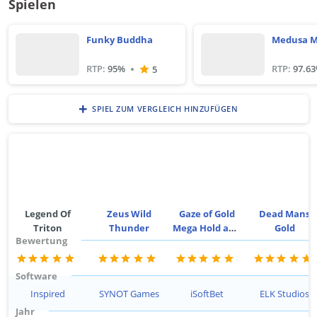
Spielen
Funky Buddha
Medusa 
RTP:
95
%
RTP:
97.63
5
+
SPIEL ZUM VERGLEICH HINZUFÜGEN
Legend Of
Zeus Wild
Gaze of Gold
Dead Mans
Triton
Thunder
Mega Hold and
Gold
Bewertung
Win
Software
Inspired
SYNOT Games
iSoftBet
ELK Studios
Jahr