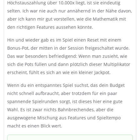
Höchstauszahlung über 10.000x liegt, ist sie eindeutig
selten. Ich war nie auch nur annähernd in der Nähe davon,
aber ich kann mir gut vorstellen, wie die Mathematik mit
den richtigen Features aussehen könnte.
Hin und wieder gab es im Spiel einen Reset mit einem
Bonus-Pot, der mitten in der Session freigeschaltet wurde.
Das war besonders befriedigend: Wenn man zusieht, wie
sich die Pots füllen und dann plötzlich dieser Multiplikator
erscheint, fühlt es sich an wie ein kleiner Jackpot.
Wenn du ein entspanntes Spiel suchst, das dein Budget
nicht schnell aufbraucht, aber trotzdem für ein paar
spannende Spielrunden sorgt, ist dieses hier eine gute
Wahl. Es ist zwar nichts Bahnbrechendes, aber die
ausgewogene Mischung aus Features und Spieltempo
macht es einen Blick wert.