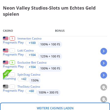
Neon Valley Studios-Slots um Echtes Geld
spielen
CASINO
BONUS
Immerion Casino
1
Pragmatic Play
+
100
100% + 100 FS
Loki Casino
-
Pragmatic Play
+
104
125% + 100 FS
Exclusive Bet Casino
9
Pragmatic Play
+
104
100% + 100 FS
NEU
SpinStag Casino
-
BGaming
+
42
150%
TheSlotz Casino
-
Pragmatic Play
+
60
100% + 300 FS
WEITERE CASINOS LADEN