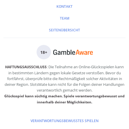
KONTAKT
TEAM
SEITENÜBERSICHT
18
+
: Die Teilnahme an Online-Glücksspielen kann
HAFTUNGSAUSSCHLUSS
in bestimmten Ländern gegen lokale Gesetze verstoßen. Bevor du
fortfährst, überprüfe bitte die Rechtmäßigkeit solcher Aktivitäten in
deiner Region. SlotsMate kann nicht für die Folgen deiner Handlungen
verantwortlich gemacht werden.
Glücksspiel kann süchtig machen. Spiele verantwortungsbewusst und
innerhalb deiner Möglichkeiten.
VERANTWORTUNGSBEWUSSTES SPIELEN