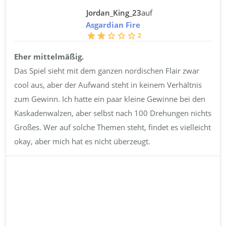
Jordan_King_23
auf
Asgardian Fire
2
Eher mittelmäßig.
Das Spiel sieht mit dem ganzen nordischen Flair zwar
cool aus, aber der Aufwand steht in keinem Verhältnis
zum Gewinn. Ich hatte ein paar kleine Gewinne bei den
Kaskadenwalzen, aber selbst nach 100 Drehungen nichts
Großes. Wer auf solche Themen steht, findet es vielleicht
okay, aber mich hat es nicht überzeugt.