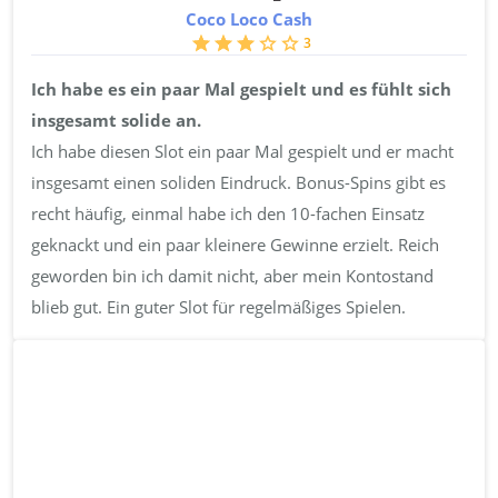
Coco Loco Cash
3
Ich habe es ein paar Mal gespielt und es fühlt sich
insgesamt solide an.
Ich habe diesen Slot ein paar Mal gespielt und er macht
insgesamt einen soliden Eindruck. Bonus-Spins gibt es
recht häufig, einmal habe ich den 10-fachen Einsatz
geknackt und ein paar kleinere Gewinne erzielt. Reich
geworden bin ich damit nicht, aber mein Kontostand
blieb gut. Ein guter Slot für regelmäßiges Spielen.