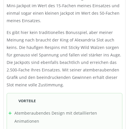
Mini-Jackpot im Wert des 15-Fachen meines Einsatzes und
einmal sogar einen kleinen Jackpot im Wert des 50-Fachen
meines Einsatzes.
Es gibt hier kein traditionelles Bonusspiel, aber meiner
Meinung nach braucht der King of Alexandria Slot auch
keins. Die häufigen Respins mit Sticky Wild Walzen sorgen
für genauso viel Spannung und fallen viel stärker ins Auge.
Die Jackpots sind ebenfalls beachtlich und erreichen das
2.500-Fache Ihres Einsatzes. Mit seiner atemberaubenden
Grafik und den beeindruckenden Gewinnen erhält dieser
Slot meine volle Zustimmung.
VORTEILE
Atemberaubendes Design mit detaillierten
Animationen