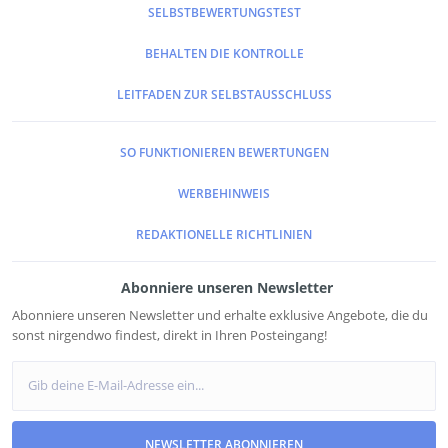
SELBSTBEWERTUNGSTEST
BEHALTEN DIE KONTROLLE
LEITFADEN ZUR SELBSTAUSSCHLUSS
SO FUNKTIONIEREN BEWERTUNGEN
WERBEHINWEIS
REDAKTIONELLE RICHTLINIEN
Abonniere unseren Newsletter
Abonniere unseren Newsletter und erhalte exklusive Angebote, die du
sonst nirgendwo findest, direkt in Ihren Posteingang!
NEWSLETTER ABONNIEREN