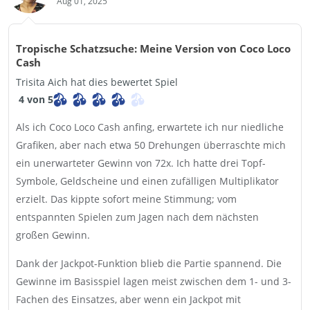
Aug 01, 2025
Tropische Schatzsuche: Meine Version von Coco Loco
Cash
Trisita Aich hat dies bewertet Spiel
4 von 5
Als ich Coco Loco Cash anfing, erwartete ich nur niedliche
Grafiken, aber nach etwa 50 Drehungen überraschte mich
ein unerwarteter Gewinn von 72x. Ich hatte drei Topf-
Symbole, Geldscheine und einen zufälligen Multiplikator
erzielt. Das kippte sofort meine Stimmung; vom
entspannten Spielen zum Jagen nach dem nächsten
großen Gewinn.
Dank der Jackpot-Funktion blieb die Partie spannend. Die
Gewinne im Basisspiel lagen meist zwischen dem 1- und 3-
Fachen des Einsatzes, aber wenn ein Jackpot mit