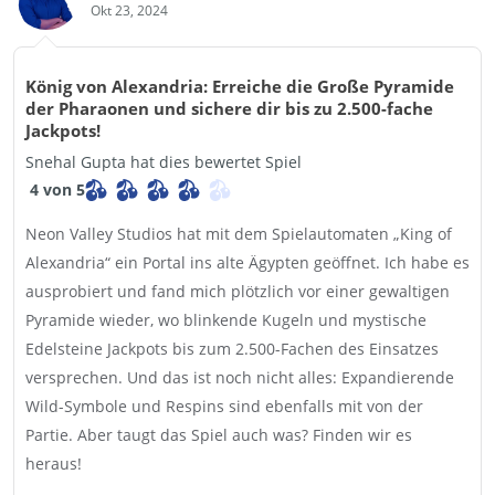
Okt 23, 2024
König von Alexandria: Erreiche die Große Pyramide
der Pharaonen und sichere dir bis zu 2.500-fache
Jackpots!
Snehal Gupta hat dies bewertet Spiel
4 von 5
Neon Valley Studios hat mit dem Spielautomaten „King of
Alexandria“ ein Portal ins alte Ägypten geöffnet. Ich habe es
ausprobiert und fand mich plötzlich vor einer gewaltigen
Pyramide wieder, wo blinkende Kugeln und mystische
Edelsteine ​​Jackpots bis zum 2.500-Fachen des Einsatzes
versprechen. Und das ist noch nicht alles: Expandierende
Wild-Symbole und Respins sind ebenfalls mit von der
Partie. Aber taugt das Spiel auch was? Finden wir es
heraus!