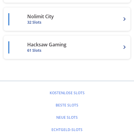
Nolimit City
32 Slots
Hacksaw Gaming
61 Slots
KOSTENLOSE SLOTS
BESTE SLOTS
NEUE SLOTS
ECHTGELD-SLOTS