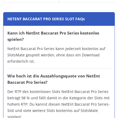
NETENT BACCARAT PRO SERIES SLOT FAQs
Kann ich NetEnt Baccarat Pro Series kostenlos
spielen?
NetEnt Baccarat Pro Series kann jederzeit kostenlos auf
SlotsMate gespielt werden, ohne dass ein Download
erforderlich ist.
Wie hoch ist die Auszahlungsquote von NetEnt
Baccarat Pro Series?
Der RTP des kostenlosen Slots NetEnt Baccarat Pro Series
beträgt 98 % und fällt damit in die Kategorie der Slots mit
hohem RTP. Du kannst diesen NetEnt Baccarat Pro Series-
Slot und viele weitere Slots kostenlos auf SlotsMate
spielen!