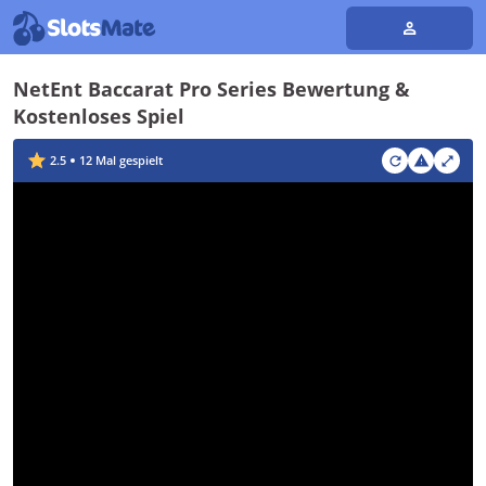
NetEnt Baccarat Pro Series Bewertung &
Kostenloses Spiel
2.5
12
Mal gespielt