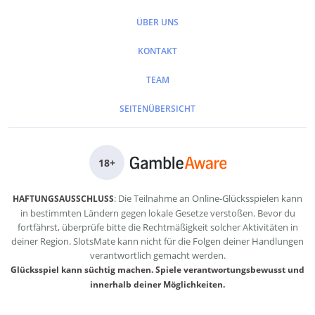
ÜBER UNS
KONTAKT
TEAM
SEITENÜBERSICHT
18
+
: Die Teilnahme an Online-Glücksspielen kann
HAFTUNGSAUSSCHLUSS
in bestimmten Ländern gegen lokale Gesetze verstoßen. Bevor du
fortfährst, überprüfe bitte die Rechtmäßigkeit solcher Aktivitäten in
deiner Region. SlotsMate kann nicht für die Folgen deiner Handlungen
verantwortlich gemacht werden.
Glücksspiel kann süchtig machen. Spiele verantwortungsbewusst und
innerhalb deiner Möglichkeiten.