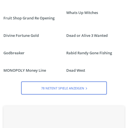
Whats Up Witches
Fruit Shop Grand Re Opening
Divine Fortune Gold
Dead or Alive 3 Wanted
Godbreaker
Rabid Randy Gone Fishing
MONOPOLY Money Line
Dead West
78 NETENT SPIELE ANZEIGEN