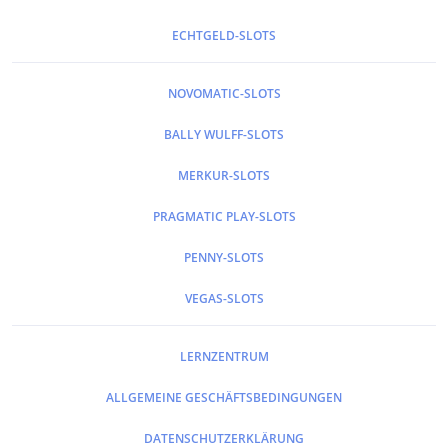
ECHTGELD-SLOTS
NOVOMATIC-SLOTS
BALLY WULFF-SLOTS
MERKUR-SLOTS
PRAGMATIC PLAY-SLOTS
PENNY-SLOTS
VEGAS-SLOTS
LERNZENTRUM
ALLGEMEINE GESCHÄFTSBEDINGUNGEN
DATENSCHUTZERKLÄRUNG