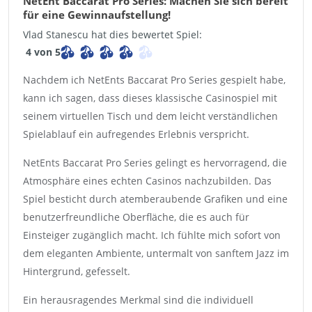
NetEnt Baccarat Pro Series: Machen Sie sich bereit
für eine Gewinnaufstellung!
Vlad Stanescu hat dies bewertet Spiel:
4 von 5
Nachdem ich NetEnts Baccarat Pro Series gespielt habe,
kann ich sagen, dass dieses klassische Casinospiel mit
seinem virtuellen Tisch und dem leicht verständlichen
Spielablauf ein aufregendes Erlebnis verspricht.
NetEnts Baccarat Pro Series gelingt es hervorragend, die
Atmosphäre eines echten Casinos nachzubilden. Das
Spiel besticht durch atemberaubende Grafiken und eine
benutzerfreundliche Oberfläche, die es auch für
Einsteiger zugänglich macht. Ich fühlte mich sofort von
dem eleganten Ambiente, untermalt von sanftem Jazz im
Hintergrund, gefesselt.
Ein herausragendes Merkmal sind die individuell