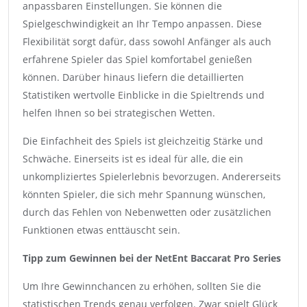
anpassbaren Einstellungen. Sie können die
Spielgeschwindigkeit an Ihr Tempo anpassen. Diese
Flexibilität sorgt dafür, dass sowohl Anfänger als auch
erfahrene Spieler das Spiel komfortabel genießen
können. Darüber hinaus liefern die detaillierten
Statistiken wertvolle Einblicke in die Spieltrends und
helfen Ihnen so bei strategischen Wetten.
Die Einfachheit des Spiels ist gleichzeitig Stärke und
Schwäche. Einerseits ist es ideal für alle, die ein
unkompliziertes Spielerlebnis bevorzugen. Andererseits
könnten Spieler, die sich mehr Spannung wünschen,
durch das Fehlen von Nebenwetten oder zusätzlichen
Funktionen etwas enttäuscht sein.
Tipp zum Gewinnen bei der NetEnt Baccarat Pro Series
Um Ihre Gewinnchancen zu erhöhen, sollten Sie die
statistischen Trends genau verfolgen. Zwar spielt Glück