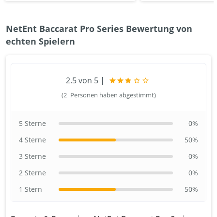
NetEnt Baccarat Pro Series Bewertung von
echten Spielern
2.5
von 5
|
(
2
Personen haben abgestimmt)
5 Sterne
0
%
4 Sterne
50
%
3 Sterne
0
%
2 Sterne
0
%
1 Stern
50
%