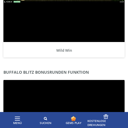
Wild Win
BUFFALO BLITZ
BONUSRUNDEN
FUNKTION
KOSTENLOSE
MENÜ
SUCHEN
GEMS PLAY
DREHUNGEN