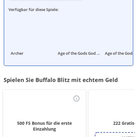
Verfügbar für diese Spiele
:
Archer
Age of the Gods God of
Age of the Gods 
Storms
Troy
Spielen Sie Buffalo Blitz mit echtem Geld
i
500 FS Bonus für die erste
222 Gratis-
Einzahlung