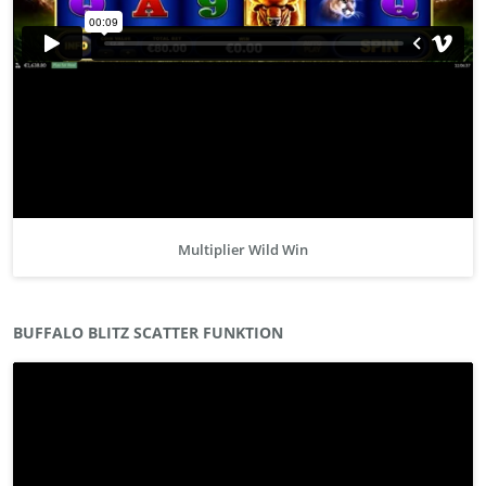
Multiplier Wild Win
BUFFALO BLITZ
SCATTER
FUNKTION