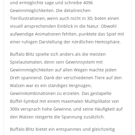
und ermöglichte sage und schreibe 4096
Gewinnmöglichkeiten. Die detailreichen
Tierillustrationen, wenn auch nicht in 3D, boten einen
visuell ansprechenden Einblick in die Natur. Obwohl
aufwendige Animationen fehlten, punktete das Spiel mit
einer ruhigen Darstellung der nördlichen Hemisphäre.
Buffalo Blitz spielte sich anders als die meisten
Spielautomaten, denn sein Gewinnsystem mit
Gewinnmöglichkeiten auf allen Wegen machte jeden
Dreh spannend. Dank der verschiedenen Tiere auf den
Walzen war es ein ständiges Vergnügen,
Gewinnkombinationen zu erzielen. Das gestapelte
Büffel-Symbol mit einem maximalen Multiplikator von
300x versprach hohe Gewinne, und seine Häufigkeit auf
den Walzen steigerte die Spannung zusätzlich.
Buffalo Blitz bietet ein entspanntes und gleichzeitig