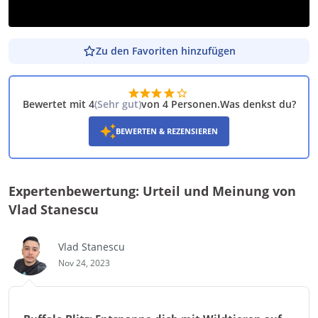
Zu den Favoriten hinzufügen
SPIEL DEMO
Bewertet mit 4
(
Sehr gut
)
von 4 Personen
.
Was denkst du?
BEWERTEN & REZENSIEREN
Expertenbewertung: Urteil und Meinung von
Vlad Stanescu
Vlad Stanescu
Nov 24, 2023