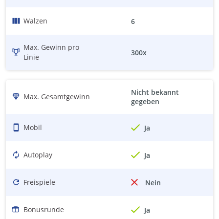
Walzen
6
Max. Gewinn pro
300
x
Linie
Nicht bekannt
Max. Gesamtgewinn
gegeben
Mobil
Ja
Autoplay
Ja
Freispiele
Nein
Bonusrunde
Ja