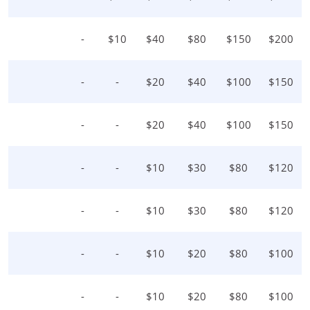
-
$
10
$
40
$
80
$
150
$
200
-
-
$
20
$
40
$
100
$
150
-
-
$
20
$
40
$
100
$
150
-
-
$
10
$
30
$
80
$
120
-
-
$
10
$
30
$
80
$
120
-
-
$
10
$
20
$
80
$
100
-
-
$
10
$
20
$
80
$
100