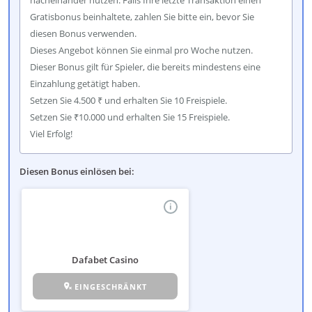
nacheinander nutzen. Falls Ihre letzte Transaktion einen
Gratisbonus beinhaltete, zahlen Sie bitte ein, bevor Sie
diesen Bonus verwenden.
Dieses Angebot können Sie einmal pro Woche nutzen.
Dieser Bonus gilt für Spieler, die bereits mindestens eine
Einzahlung getätigt haben.
Setzen Sie 4.500 ₹ und erhalten Sie 10 Freispiele.
Setzen Sie ₹10.000 und erhalten Sie 15 Freispiele.
Viel Erfolg!
Diesen Bonus einlösen bei
:
i
Dafabet Casino
EINGESCHRÄNKT