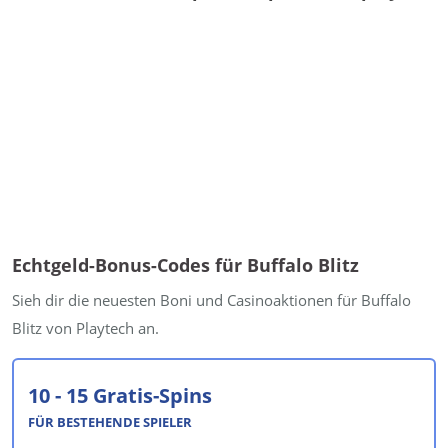
Echtgeld-Bonus-Codes für Buffalo Blitz
Sieh dir die neuesten Boni und Casinoaktionen für Buffalo
Blitz von Playtech an.
10 - 15 Gratis-Spins
FÜR BESTEHENDE SPIELER