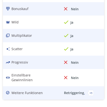
Bonuskauf
Nein
Wild
Ja
Multiplikator
Ja
Scatter
Ja
Progressiv
Nein
Einstellbare
Nein
Gewinnlinien
Weitere Funktionen
Retriggering
+
1