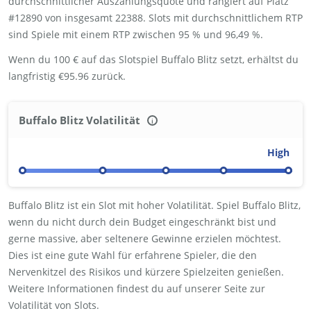
durchschnittlicher Auszahlungsquote und rangiert auf Platz
#12890 von insgesamt 22388. Slots mit durchschnittlichem RTP
sind Spiele mit einem RTP zwischen 95 % und 96,49 %.
Wenn du 100 € auf das Slotspiel Buffalo Blitz setzt, erhältst du
langfristig €95.96 zurück.
Buffalo Blitz Volatilität
i
Niedrig
Niedrig-Mittel
Mittel
Mittel-Hoch
Hoch
Buffalo Blitz ist ein Slot mit hoher Volatilität. Spiel Buffalo Blitz,
wenn du nicht durch dein Budget eingeschränkt bist und
gerne massive, aber seltenere Gewinne erzielen möchtest.
Dies ist eine gute Wahl für erfahrene Spieler, die den
Nervenkitzel des Risikos und kürzere Spielzeiten genießen.
Weitere Informationen findest du auf unserer Seite zur
Volatilität von Slots.