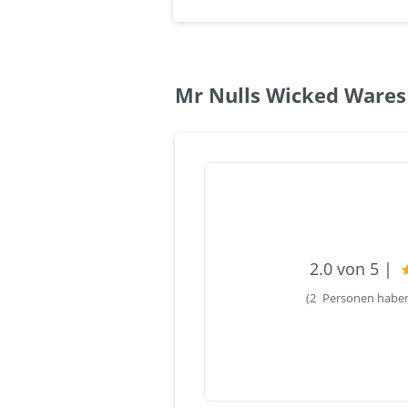
Mr Nulls Wicked Wares
2.0
von 5
|
(
2
Personen haben