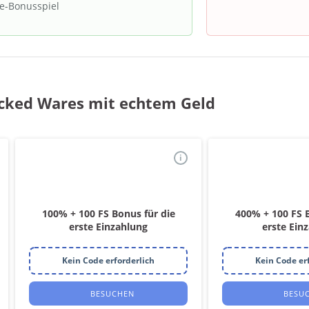
le-Bonusspiel
icked Wares mit echtem Geld
i
100% + 100 FS Bonus für die
400% + 100 FS B
erste Einzahlung
erste Ein
Kein Code erforderlich
Kein Code er
BESUCHEN
BESU