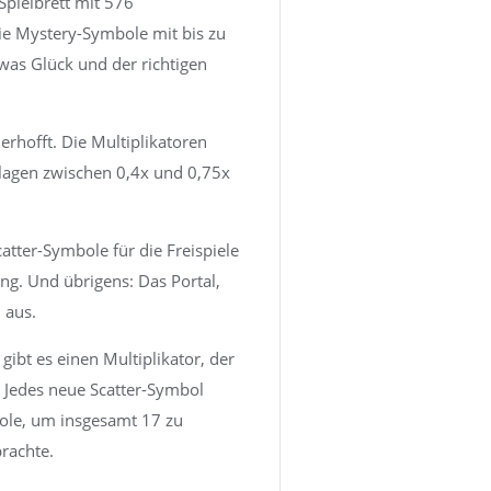
Spielbrett mit 576
wie Mystery-Symbole mit bis zu
twas Glück und der richtigen
rhofft. Die Multiplikatoren
lagen zwischen 0,4x und 0,75x
tter-Symbole für die Freispiele
ung. Und übrigens: Das Portal,
 aus.
gibt es einen Multiplikator, der
. Jedes neue Scatter-Symbol
bole, um insgesamt 17 zu
rachte.