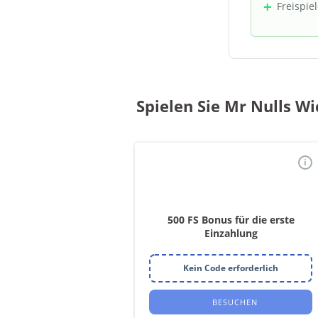
Freispie
Spielen Sie Mr Nulls W
i
500 FS Bonus für die erste
Einzahlung
Kein Code erforderlich
BESUCHEN