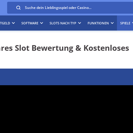
TGELD
SOFTWARE
SLOTS NACH TYP
FUNKTIONEN
SPIELE
res Slot Bewertung & Kostenloses