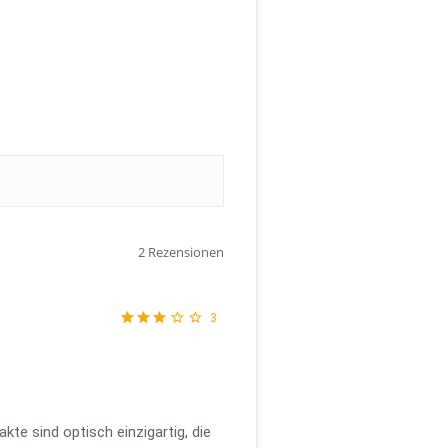
2 Rezensionen
3
kte sind optisch einzigartig, die