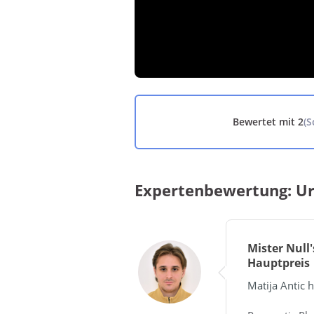
SPIEL DEMO
Bewertet mit 2
(
S
Expertenbewertung: Ur
Mister Null
Hauptpreis
Matija Antic h