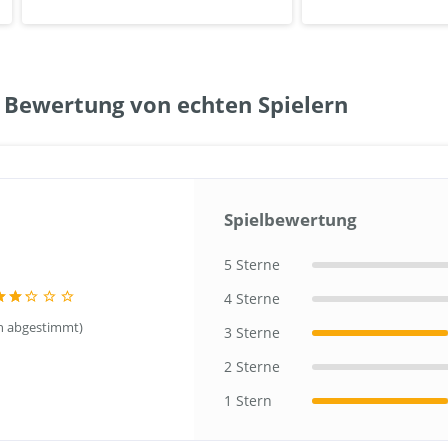
 Bewertung von echten Spielern
Spielbewertung
5 Sterne
4 Sterne
 abgestimmt)
3 Sterne
2 Sterne
1 Stern