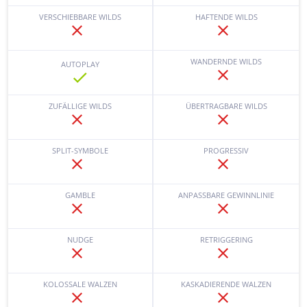
VERSCHIEBBARE WILDS
HAFTENDE WILDS
WANDERNDE WILDS
AUTOPLAY
ZUFÄLLIGE WILDS
ÜBERTRAGBARE WILDS
SPLIT-SYMBOLE
PROGRESSIV
GAMBLE
ANPASSBARE GEWINNLINIE
NUDGE
RETRIGGERING
KOLOSSALE WALZEN
KASKADIERENDE WALZEN