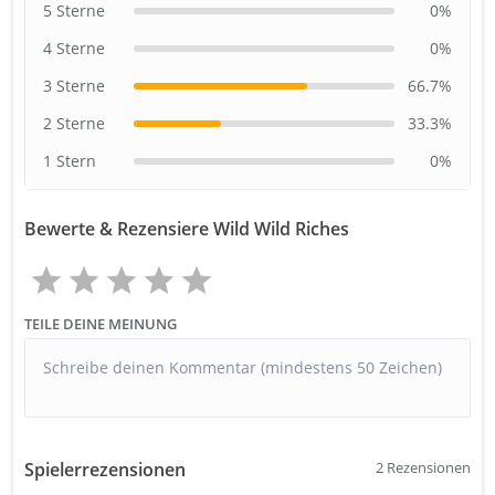
5 Sterne
0
%
4 Sterne
0
%
3 Sterne
66.7
%
2 Sterne
33.3
%
1 Stern
0
%
Bewerte & Rezensiere Wild Wild Riches
TEILE DEINE MEINUNG
Spielerrezensionen
2 Rezensionen