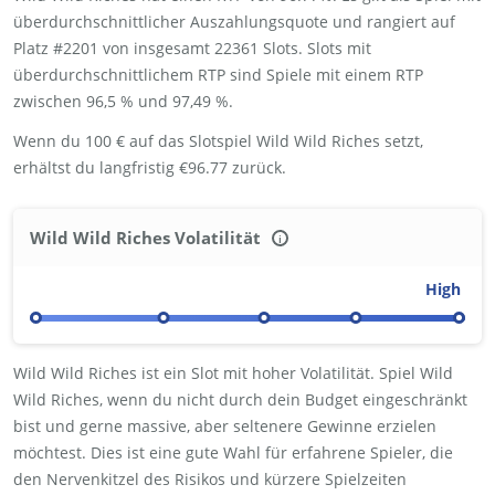
überdurchschnittlicher Auszahlungsquote und rangiert auf
Platz #2201 von insgesamt 22361 Slots. Slots mit
überdurchschnittlichem RTP sind Spiele mit einem RTP
zwischen 96,5 % und 97,49 %.
Wenn du 100 € auf das Slotspiel Wild Wild Riches setzt,
erhältst du langfristig €96.77 zurück.
Wild Wild Riches Volatilität
i
Niedrig
Niedrig-Mittel
Mittel
Mittel-Hoch
Hoch
Wild Wild Riches ist ein Slot mit hoher Volatilität. Spiel Wild
Wild Riches, wenn du nicht durch dein Budget eingeschränkt
bist und gerne massive, aber seltenere Gewinne erzielen
möchtest. Dies ist eine gute Wahl für erfahrene Spieler, die
den Nervenkitzel des Risikos und kürzere Spielzeiten