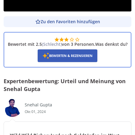
Zu den Favoriten hinzufügen
SPIEL DEMO
Bewertet mit 2.5
(
Schlecht
)
von 3 Personen
.
Was denkst du?
BEWERTEN & REZENSIEREN
Expertenbewertung: Urteil und Meinung von
Snehal Gupta
Snehal Gupta
Okt 01, 2024