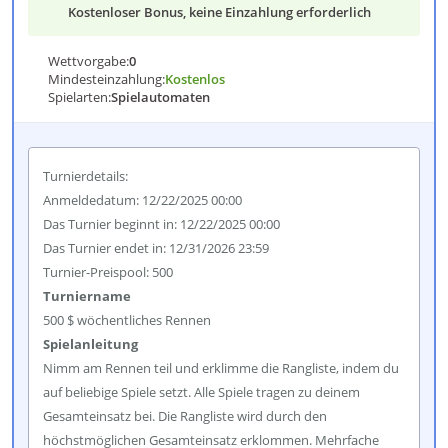
Kostenloser Bonus, keine Einzahlung erforderlich
Wettvorgabe
:
0
Mindesteinzahlung
:
Kostenlos
Spielarten
:
Spielautomaten
Turnierdetails:
Anmeldedatum: 12/22/2025 00:00
Das Turnier beginnt in: 12/22/2025 00:00
Das Turnier endet in: 12/31/2026 23:59
Turnier-Preispool: 500
Turniername
500 $ wöchentliches Rennen
Spielanleitung
Nimm am Rennen teil und erklimme die Rangliste, indem du
auf beliebige Spiele setzt. Alle Spiele tragen zu deinem
Gesamteinsatz bei. Die Rangliste wird durch den
höchstmöglichen Gesamteinsatz erklommen. Mehrfache