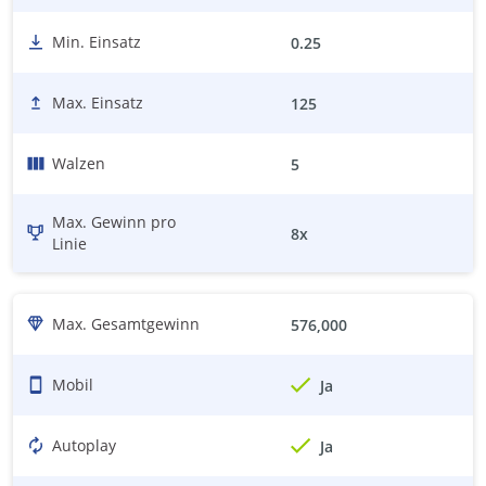
Min. Einsatz
0.25
Max. Einsatz
125
Walzen
5
Max. Gewinn pro
8
x
Linie
Max. Gesamtgewinn
576,000
Mobil
Ja
Autoplay
Ja