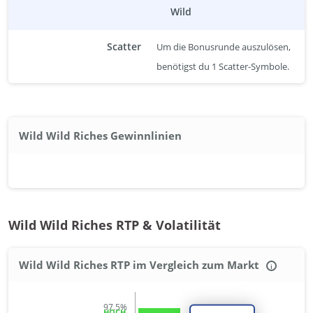
Wild
Scatter
Um die Bonusrunde auszulösen,
benötigst du 1 Scatter-Symbole.
Wild Wild Riches Gewinnlinien
Wild Wild Riches RTP & Volatilität
Wild Wild Riches RTP im Vergleich zum Markt
i
HOCH