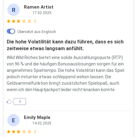
Ramen Artist
R
17.02.2025
3
Übersetzt aus
Englisch
Die hohe Volatilität kann dazu führen, dass es sich
zeitweise etwas langsam anfühlt.
Wild Wild Riches bietet eine solide Auszahlungsquote (RTP)
von 96 % und die häufigen Bonusauslösungen sorgen für ein
angenehmes Spieltempo. Die hohe Volatilität kann das Spiel
jedoch mitunter etwas schleppend wirken lassen. Die
Geldsammelfunktion bringt zusätzlichen Spielspaß, auch
wenn ich den Hauptjackpot leider nicht knacken konnte.
0
Emily Maple
E
14.02.2025
3