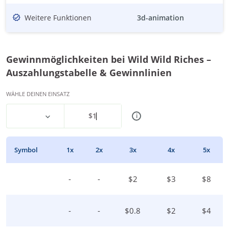
Weitere Funktionen
3d-animation
Gewinnmöglichkeiten bei Wild Wild Riches –
Auszahlungstabelle & Gewinnlinien
WÄHLE DEINEN EINSATZ
$
1
i
Symbol
1
X
2
X
3
X
4
X
5
X
-
-
$
2
$
3
$
8
-
-
$
0.8
$
2
$
4