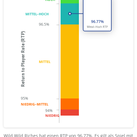
MITTEL–HOCH
96.77
%
Mittel–Hoch
RTP
Return to Player Rate (RTP)
MITTEL
NIEDRIG–MITTEL
NIEDRIG
Wild Wild Riches hat einen RTP von 96.77%. Es gilt als Spiel mit