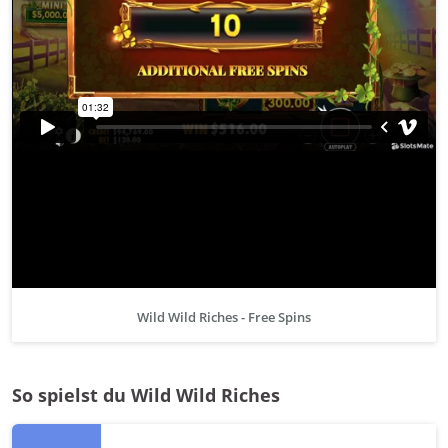
Wild Wild Riches - Free Spins
So spielst du Wild Wild Riches