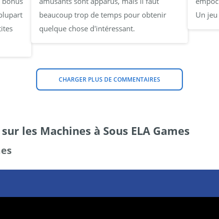
e bonus
amusants sont apparus, mais il faut
empoch
plupart
beaucoup trop de temps pour obtenir
Un jeu 
ites
quelque chose d'intéressant.
CHARGER PLUS DE COMMENTAIRES
s sur les Machines à Sous ELA Games
mes