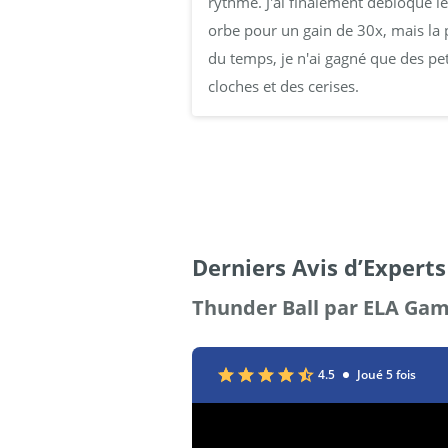
rythme. J'ai finalement débloqué l
orbe pour un gain de 30x, mais la 
du temps, je n'ai gagné que des pet
cloches et des cerises.
Derniers Avis d’Expert
Thunder Ball
par ELA Ga
4.5
Joué
5
fois