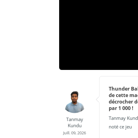
JOUER EN DÉMO
Thunder Ball
de cette ma
décrocher d
par 1 000 !
Tanmay Kund
Tanmay
Kundu
noté ce jeu
Juill. 09, 2026