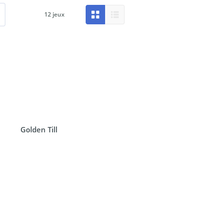
12
jeux
Golden Till