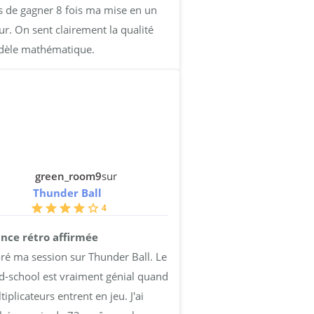
ns de gagner 8 fois ma mise en un
ur. On sent clairement la qualité
èle mathématique.
green_room9
sur
Thunder Ball
4
nce rétro affirmée
oré ma session sur Thunder Ball. Le
ld-school est vraiment génial quand
tiplicateurs entrent en jeu. J'ai