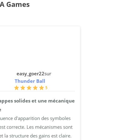
ELA Games
easy_goer22
sur
Thunder Ball
5
appes solides et une mécanique
e
quence d'apparition des symboles
est correcte. Les mécanismes sont
et la structure des gains est claire.