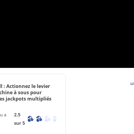
LI
 : Actionnez le levier
chine à sous pour
es jackpots multipliés
u a
2.5
sur 5