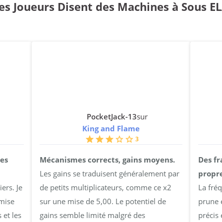
es Joueurs Disent des Machines à Sous 
PocketJack-13
sur
King and Flame
3
es
Mécanismes corrects, gains moyens.
Des fr
Les gains se traduisent généralement par
propr
ers. Je
de petits multiplicateurs, comme ce x2
La fré
mise
sur une mise de 5,00. Le potentiel de
prune 
 et les
gains semble limité malgré des
précis 