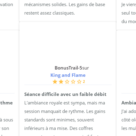
ivation
mécanismes solides. Les gains de base
Je vie
restent assez classiques.
seul to
du mod
BonusTrail-5
sur
King and Flame
2
Séance difficile avec un faible débit
rythme
L'ambiance royale est sympa, mais ma
Ambia
session manquait de rythme. Les gains
J'ai ad
 à sous
standards sont minimes, souvent
côté o
r son
inférieurs à ma mise. Des coffres
les mul