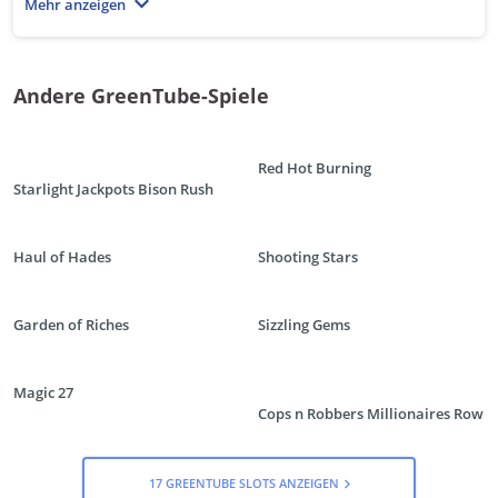
Mehr anzeigen
Wild
Scatter
Andere GreenTube-Spiele
Progressiv
Red Hot Burning
Starlight Jackpots Bison Rush
Walzen
5x
5x
7x
5x
Haul of Hades
Gewinnlinien
Shooting Stars
10
40
n/a
n/a
Maximaler Gewinn pro Linie
Garden of Riches
Sizzling Gems
500x
2x
1.75x
10x
Weitere Funktionen
Autoplay, Gamble,
Autoplay, 3d-
Autoplay, 3d-
Magic 27
Autoplay
3d-animation,
animation,
animation,
Cops n Robbers Millionaires Row
Expandierende
Kaskadierende
Kaskadierende
Wilds, Anpassbare
Walzen
Walzen, Zufällig
Gewinnlinie
Wilds
17 GREENTUBE SLOTS ANZEIGEN