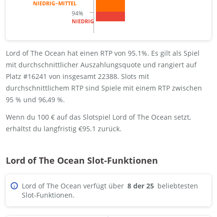
NIEDRIG–MITTEL
NIEDRIG
Lord of The Ocean hat einen RTP von 95.1%. Es gilt als Spiel
mit durchschnittlicher Auszahlungsquote und rangiert auf
Platz #16241 von insgesamt 22388. Slots mit
durchschnittlichem RTP sind Spiele mit einem RTP zwischen
95 % und 96,49 %.
Wenn du 100 € auf das Slotspiel Lord of The Ocean setzt,
erhältst du langfristig €95.1 zurück.
Lord of The Ocean Slot-Funktionen
Lord of The Ocean verfügt über
8 der 25
beliebtesten
i
Slot-Funktionen.