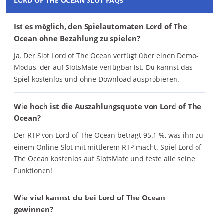
LORD OF THE OCEAN SLOT FAQs
Ist es möglich, den Spielautomaten Lord of The
Ocean ohne Bezahlung zu spielen?
Ja. Der Slot Lord of The Ocean verfügt über einen Demo-
Modus, der auf SlotsMate verfügbar ist. Du kannst das
Spiel kostenlos und ohne Download ausprobieren.
Wie hoch ist die Auszahlungsquote von Lord of The
Ocean?
Der RTP von Lord of The Ocean beträgt 95.1 %, was ihn zu
einem Online-Slot mit mittlerem RTP macht. Spiel Lord of
The Ocean kostenlos auf SlotsMate und teste alle seine
Funktionen!
Wie viel kannst du bei Lord of The Ocean
gewinnen?