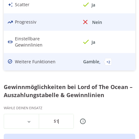
Scatter
Ja
Progressiv
Nein
Einstellbare
Ja
Gewinnlinien
Weitere Funktionen
Gamble
+
2
Gewinnmöglichkeiten bei Lord of The Ocean –
Auszahlungstabelle & Gewinnlinien
WÄHLE DEINEN EINSATZ
$
1
i