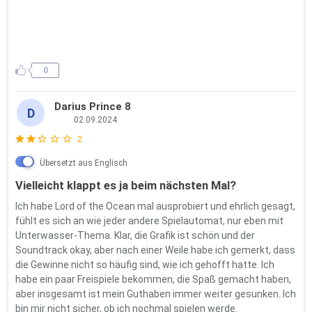
0
Darius Prince 8
D
02.09.2024
2
Übersetzt aus
Englisch
Vielleicht klappt es ja beim nächsten Mal?
Ich habe Lord of the Ocean mal ausprobiert und ehrlich gesagt,
fühlt es sich an wie jeder andere Spielautomat, nur eben mit
Unterwasser-Thema. Klar, die Grafik ist schön und der
Soundtrack okay, aber nach einer Weile habe ich gemerkt, dass
die Gewinne nicht so häufig sind, wie ich gehofft hatte. Ich
habe ein paar Freispiele bekommen, die Spaß gemacht haben,
aber insgesamt ist mein Guthaben immer weiter gesunken. Ich
bin mir nicht sicher, ob ich nochmal spielen werde.