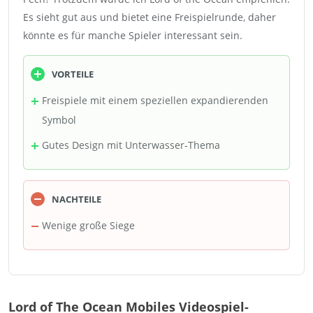
Es sieht gut aus und bietet eine Freispielrunde, daher
könnte es für manche Spieler interessant sein.
VORTEILE
Freispiele mit einem speziellen expandierenden
Symbol
Gutes Design mit Unterwasser-Thema
NACHTEILE
Wenige große Siege
Lord of The Ocean Mobiles Videospiel-