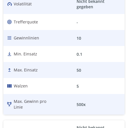
Nicht bekannt
Volatilität
gegeben
Trefferquote
-
Gewinnlinien
10
Min. Einsatz
0.1
Max. Einsatz
50
Walzen
5
Max. Gewinn pro
500
x
Linie
Nicht bekannt