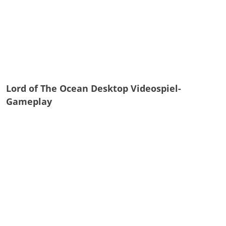
Lord of The Ocean Desktop Videospiel-
Gameplay