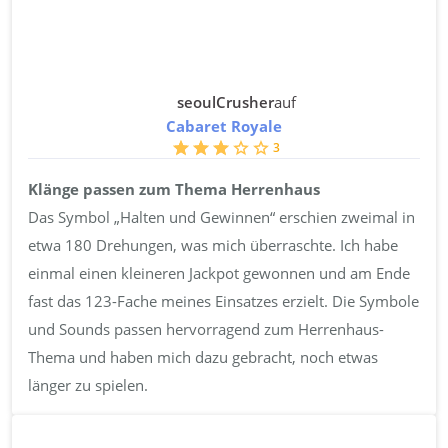
seoulCrusher
auf
Cabaret Royale
3
Klänge passen zum Thema Herrenhaus
Das Symbol „Halten und Gewinnen“ erschien zweimal in
etwa 180 Drehungen, was mich überraschte. Ich habe
einmal einen kleineren Jackpot gewonnen und am Ende
fast das 123-Fache meines Einsatzes erzielt. Die Symbole
und Sounds passen hervorragend zum Herrenhaus-
Thema und haben mich dazu gebracht, noch etwas
länger zu spielen.