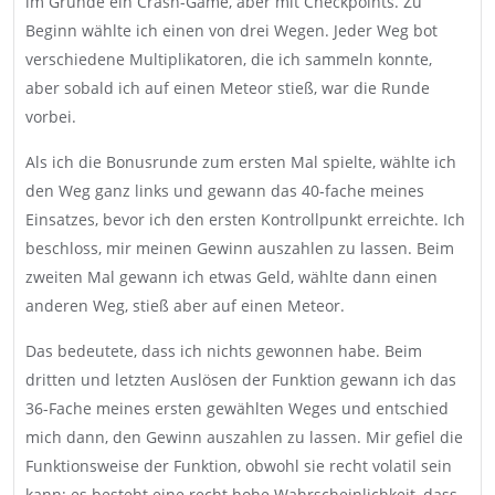
im Grunde ein Crash-Game, aber mit Checkpoints. Zu
Beginn wählte ich einen von drei Wegen. Jeder Weg bot
verschiedene Multiplikatoren, die ich sammeln konnte,
aber sobald ich auf einen Meteor stieß, war die Runde
vorbei.
Als ich die Bonusrunde zum ersten Mal spielte, wählte ich
den Weg ganz links und gewann das 40-fache meines
Einsatzes, bevor ich den ersten Kontrollpunkt erreichte. Ich
beschloss, mir meinen Gewinn auszahlen zu lassen. Beim
zweiten Mal gewann ich etwas Geld, wählte dann einen
anderen Weg, stieß aber auf einen Meteor.
Das bedeutete, dass ich nichts gewonnen habe. Beim
dritten und letzten Auslösen der Funktion gewann ich das
36-Fache meines ersten gewählten Weges und entschied
mich dann, den Gewinn auszahlen zu lassen. Mir gefiel die
Funktionsweise der Funktion, obwohl sie recht volatil sein
kann; es besteht eine recht hohe Wahrscheinlichkeit, dass