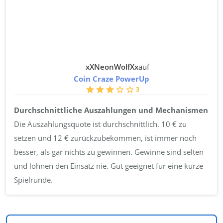
xXNeonWolfXx
auf
Coin Craze PowerUp
3
Durchschnittliche Auszahlungen und Mechanismen
Die Auszahlungsquote ist durchschnittlich. 10 € zu
setzen und 12 € zurückzubekommen, ist immer noch
besser, als gar nichts zu gewinnen. Gewinne sind selten
und lohnen den Einsatz nie. Gut geeignet für eine kurze
Spielrunde.