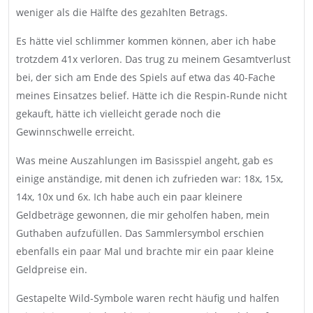
weniger als die Hälfte des gezahlten Betrags.
Es hätte viel schlimmer kommen können, aber ich habe
trotzdem 41x verloren. Das trug zu meinem Gesamtverlust
bei, der sich am Ende des Spiels auf etwa das 40-Fache
meines Einsatzes belief. Hätte ich die Respin-Runde nicht
gekauft, hätte ich vielleicht gerade noch die
Gewinnschwelle erreicht.
Was meine Auszahlungen im Basisspiel angeht, gab es
einige anständige, mit denen ich zufrieden war: 18x, 15x,
14x, 10x und 6x. Ich habe auch ein paar kleinere
Geldbeträge gewonnen, die mir geholfen haben, mein
Guthaben aufzufüllen. Das Sammlersymbol erschien
ebenfalls ein paar Mal und brachte mir ein paar kleine
Geldpreise ein.
Gestapelte Wild-Symbole waren recht häufig und halfen