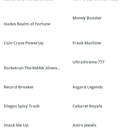
Money Booster
Hades Realm of Fortune
Coin Craze PowerUp
Freak Machine
UltraXtreme 777
Rocketrun The MANK Aliens
Protocol
Record Breaker
Asgard Legends
Diegos Spicy Truck
Cabaret Royale
Snack Me Up
Astro Jewels