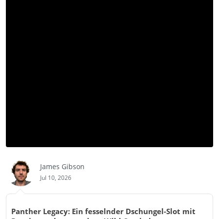
James Gibson
SPIEL DEMO
Jul 10, 2026
Panther Legacy: Ein fesselnder Dschungel-Slot mit