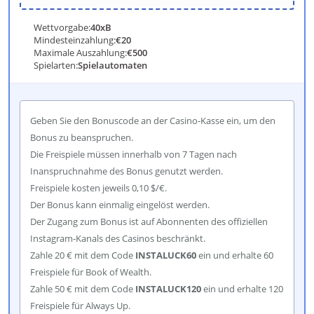
Wettvorgabe
:
40xB
Mindesteinzahlung
:
€
20
Maximale Auszahlung
:
€500
Spielarten
:
Spielautomaten
Geben Sie den Bonuscode an der Casino-Kasse ein, um den
Bonus zu beanspruchen.
Die Freispiele müssen innerhalb von 7 Tagen nach
Inanspruchnahme des Bonus genutzt werden.
Freispiele kosten jeweils 0,10 $/€.
Der Bonus kann einmalig eingelöst werden.
Der Zugang zum Bonus ist auf Abonnenten des offiziellen
Instagram-Kanals des Casinos beschränkt.
Zahle 20 € mit dem Code
INSTALUCK60
ein und erhalte 60
Freispiele für Book of Wealth.
Zahle 50 € mit dem Code
INSTALUCK120
ein und erhalte 120
Freispiele für Always Up.