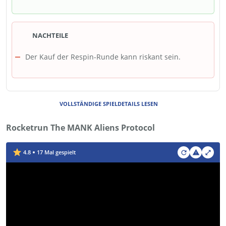
NACHTEILE
Der Kauf der Respin-Runde kann riskant sein.
VOLLSTÄNDIGE SPIELDETAILS LESEN
Rocketrun The MANK Aliens Protocol
4.8
17
Mal gespielt