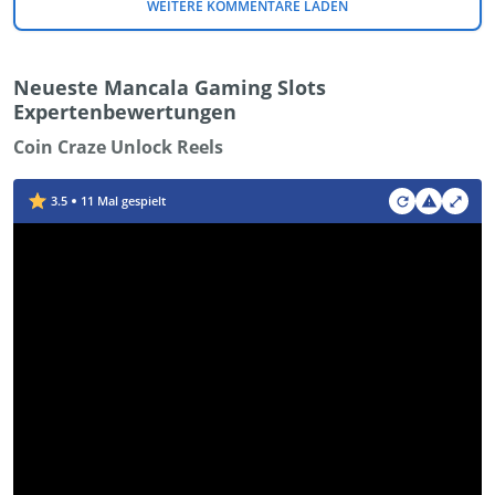
WEITERE KOMMENTARE LADEN
Neueste Mancala Gaming Slots
Expertenbewertungen
Coin Craze Unlock Reels
3.5
11
Mal gespielt