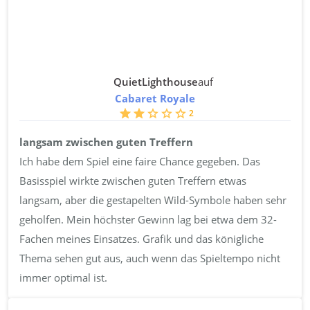
QuietLighthouse
auf
Cabaret Royale
2
langsam zwischen guten Treffern
Ich habe dem Spiel eine faire Chance gegeben. Das
Basisspiel wirkte zwischen guten Treffern etwas
langsam, aber die gestapelten Wild-Symbole haben sehr
geholfen. Mein höchster Gewinn lag bei etwa dem 32-
Fachen meines Einsatzes. Grafik und das königliche
Thema sehen gut aus, auch wenn das Spieltempo nicht
immer optimal ist.