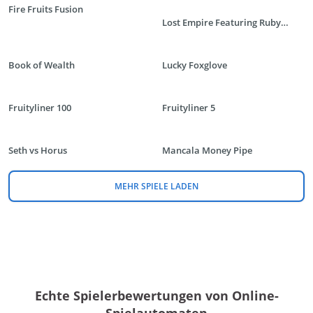
Fire Fruits Fusion
Lost Empire Featuring Ruby
Blaze
Book of Wealth
Lucky Foxglove
Fruityliner 100
Fruityliner 5
Seth vs Horus
Mancala Money Pipe
MEHR SPIELE LADEN
Echte Spielerbewertungen von Online-