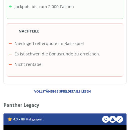
Jackpots bis zum 2.000-Fachen
NACHTEILE
Niedrige Trefferquote im Basisspiel
Es ist schwer, die Bonusrunde zu erreichen.
Nicht rentabel
VOLLSTÄNDIGE SPIELDETAILS LESEN
Panther Legacy
4.3
88
Mal gespielt