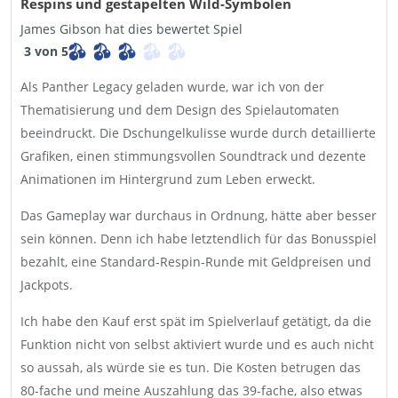
Respins und gestapelten Wild-Symbolen
James Gibson hat dies bewertet Spiel
3 von 5
Als Panther Legacy geladen wurde, war ich von der
Thematisierung und dem Design des Spielautomaten
beeindruckt. Die Dschungelkulisse wurde durch detaillierte
Grafiken, einen stimmungsvollen Soundtrack und dezente
Animationen im Hintergrund zum Leben erweckt.
Das Gameplay war durchaus in Ordnung, hätte aber besser
sein können. Denn ich habe letztendlich für das Bonusspiel
bezahlt, eine Standard-Respin-Runde mit Geldpreisen und
Jackpots.
Ich habe den Kauf erst spät im Spielverlauf getätigt, da die
Funktion nicht von selbst aktiviert wurde und es auch nicht
so aussah, als würde sie es tun. Die Kosten betrugen das
80-fache und meine Auszahlung das 39-fache, also etwas