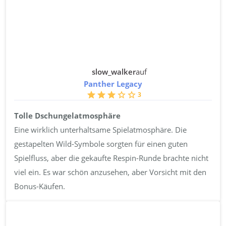
slow_walker
auf
Panther Legacy
3
Tolle Dschungelatmosphäre
Eine wirklich unterhaltsame Spielatmosphäre. Die
gestapelten Wild-Symbole sorgten für einen guten
Spielfluss, aber die gekaufte Respin-Runde brachte nicht
viel ein. Es war schön anzusehen, aber Vorsicht mit den
Bonus-Käufen.