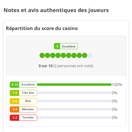
Notes et avis authentiques des joueurs
Répartition du score du casino
9
Excellent
9 sur 10
(2 personnes ont voté)
100
%
9-10
Excellent
0
%
7-8
Très bon
0
%
5-6
Bon
0
%
3-4
Mauvais
0
%
1-2
Terrible