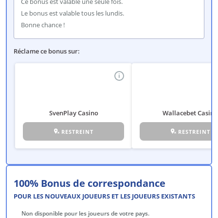
Ce bonus est valable une seule fois.
Le bonus est valable tous les lundis.
Bonne chance !
Réclame ce bonus sur
:
i
SvenPlay Casino
Wallacebet Casino
RESTREINT
RESTREINT
100% Bonus de correspondance
POUR LES NOUVEAUX JOUEURS ET LES JOUEURS EXISTANTS
Non disponible pour les joueurs de votre pays.