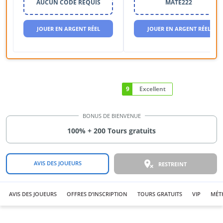
AUCUN CODE REQUIS
MATE222
JOUER EN ARGENT RÉEL
JOUER EN ARGENT RÉEL
9
Excellent
(
2 votes
)
BONUS DE BIENVENUE
100% + 200 Tours gratuits
AVIS DES JOUEURS
RESTREINT
AVIS DES JOUEURS
OFFRES D’INSCRIPTION
TOURS GRATUITS
VIP
MÉT