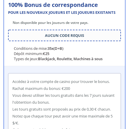
100% Bonus de correspondance
POUR LES NOUVEAUX JOUEURS ET LES JOUEURS EXISTANTS
Non disponible pour les joueurs de votre pays.
AUCUN CODE REQUIS
Conditions de mise
:
35x(D+B)
Dépôt minimum
:
€
25
Types de jeux
:
Blackjack, Roulette, Machines à sous
Accédez à votre compte de casino pour trouver le bonus.
Rachat maximum du bonus: €200
Vous devez utiliser les tours gratuits dans les 7 jours suivant
l'obtention du bonus.
Les tours gratuits sont proposés au prix de 0,30 € chacun.
Notez que chaque tour peut avoir une mise maximale de 5
$/€.