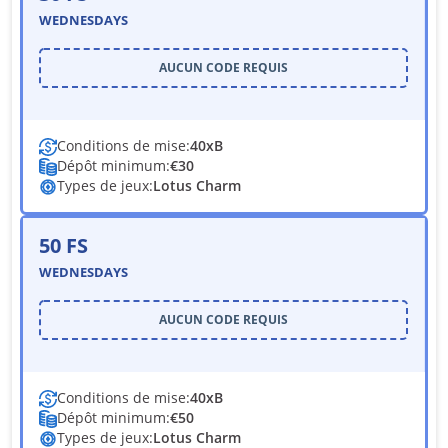
WEDNESDAYS
AUCUN CODE REQUIS
Conditions de mise
:
40xB
Dépôt minimum
:
€30
Types de jeux
:
Lotus Charm
50 FS
WEDNESDAYS
AUCUN CODE REQUIS
Conditions de mise
:
40xB
Dépôt minimum
:
€50
Types de jeux
:
Lotus Charm