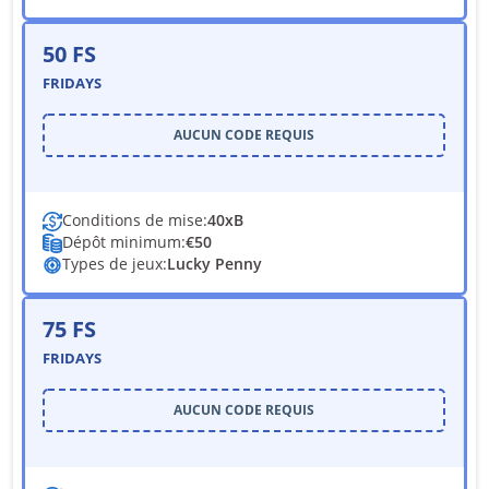
50 FS
FRIDAYS
AUCUN CODE REQUIS
Conditions de mise
:
40xB
Dépôt minimum
:
€50
Types de jeux
:
Lucky Penny
75 FS
FRIDAYS
AUCUN CODE REQUIS