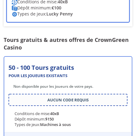
Conditions de mise
:
40xB
Dépôt minimum
:
€100
Types de jeux
:
Lucky Penny
Tours gratuits & autres offres de CrownGreen
Casino
50 - 100 Tours gratuits
POUR LES JOUEURS EXISTANTS
Non disponible pour les joueurs de votre pays.
AUCUN CODE REQUIS
Conditions de mise
:
40xB
Dépôt minimum
:
$
150
Types de jeux
:
Machines à sous