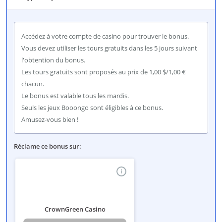
Accédez à votre compte de casino pour trouver le bonus.
Vous devez utiliser les tours gratuits dans les 5 jours suivant
l'obtention du bonus.
Les tours gratuits sont proposés au prix de 1,00 $/1,00 €
chacun.
Le bonus est valable tous les mardis.
Seuls les jeux Booongo sont éligibles à ce bonus.
Amusez-vous bien !
Réclame ce bonus sur
:
i
CrownGreen Casino