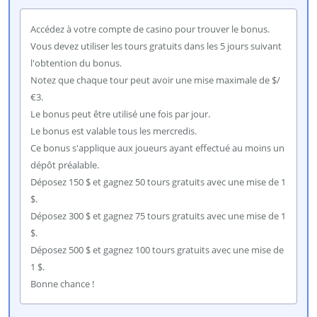
Accédez à votre compte de casino pour trouver le bonus.
Vous devez utiliser les tours gratuits dans les 5 jours suivant
l'obtention du bonus.
Notez que chaque tour peut avoir une mise maximale de $/
€3.
Le bonus peut être utilisé une fois par jour.
Le bonus est valable tous les mercredis.
Ce bonus s'applique aux joueurs ayant effectué au moins un
dépôt préalable.
Déposez 150 $ et gagnez 50 tours gratuits avec une mise de 1
$.
Déposez 300 $ et gagnez 75 tours gratuits avec une mise de 1
$.
Déposez 500 $ et gagnez 100 tours gratuits avec une mise de
1 $.
Bonne chance !