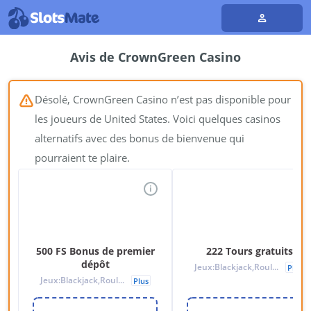
Avis de CrownGreen Casino
Désolé, CrownGreen Casino n’est pas disponible pour
les joueurs de United States. Voici quelques casinos
alternatifs avec des bonus de bienvenue qui
pourraient te plaire.
i
i
500 FS
Bonus de premier
222
Tours gratuits
dépôt
Jeux
:
Blackjack,Roul...
Plus
Jeux
:
Blackjack,Roul...
Plus