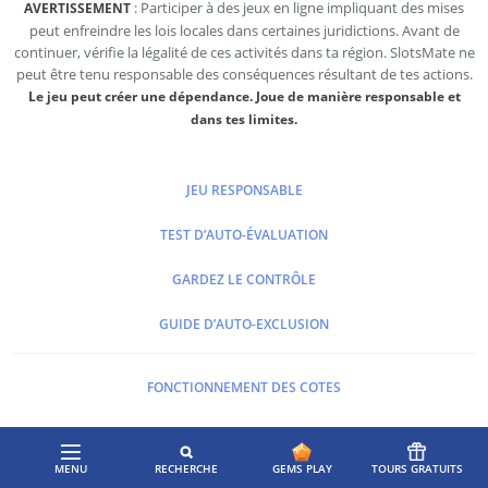
: Participer à des jeux en ligne impliquant des mises
AVERTISSEMENT
peut enfreindre les lois locales dans certaines juridictions. Avant de
continuer, vérifie la légalité de ces activités dans ta région. SlotsMate ne
peut être tenu responsable des conséquences résultant de tes actions.
Le jeu peut créer une dépendance. Joue de manière responsable et
dans tes limites.
JEU RESPONSABLE
TEST D’AUTO-ÉVALUATION
GARDEZ LE CONTRÔLE
GUIDE D’AUTO-EXCLUSION
FONCTIONNEMENT DES COTES
DIVULGATION RELATIVE AUX ANNONCEURS
MENU
RECHERCHE
GEMS PLAY
TOURS GRATUITS
DIRECTIVES ÉDITORIALES