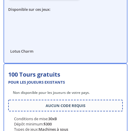
Disponible sur ces jeux
:
Lotus Charm
100 Tours gratuits
POUR LES JOUEURS EXISTANTS
Non disponible pour les joueurs de votre pays.
AUCUN CODE REQUIS
Conditions de mise
:
30xB
Dépôt minimum
:
$
300
Types de jeux
:
Machines à sous