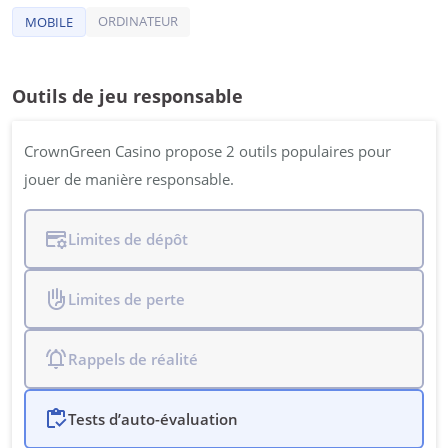
Tuvalu, Ouganda, Ukraine, Emirats
ORDINATEUR
MOBILE
Arabes Unis, Royaume-Uni,
République-Unie de Tanzanie, États-
Unis d'Amérique, Îles mineures
Outils de jeu responsable
éloignées des États-Unis, Uruguay,
Ouzbékistan, Vanuatu, Venezuela,
CrownGreen Casino propose 2 outils populaires pour
Vietnam, Îles Vierges US, Wallis et
jouer de manière responsable.
Futuna, Yémen, Zambie, Zimbabwe
Limites de dépôt
Limites de perte
Rappels de réalité
Tests d’auto-évaluation