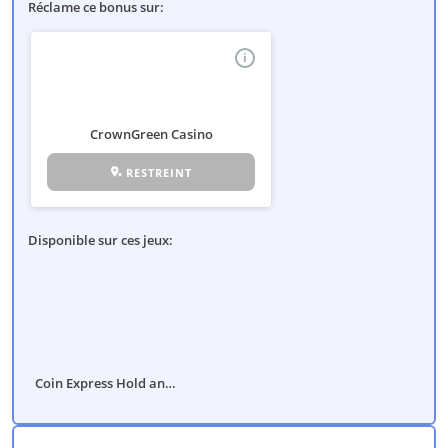
Réclame ce bonus sur
:
i
CrownGreen Casino
RESTREINT
Disponible sur ces jeux
:
Coin Express Hold and
Win