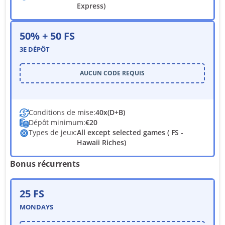
Express)
50% + 50 FS
3E DÉPÔT
AUCUN CODE REQUIS
Conditions de mise
:
40x(D+B)
Dépôt minimum
:
€20
Types de jeux
:
All except selected games ( FS -
Hawaii Riches)
Bonus récurrents
25 FS
MONDAYS