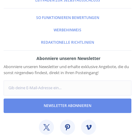
LEITFADEN ZUR SELBSTAUSSCHLUSS
SO FUNKTIONIEREN BEWERTUNGEN
WERBEHINWEIS
REDAKTIONELLE RICHTLINIEN
Abonniere unseren Newsletter
Abonniere unseren Newsletter und erhalte exklusive Angebote, die du
sonst nirgendwo findest, direkt in Ihren Posteingang!
NEWSLETTER ABONNIEREN