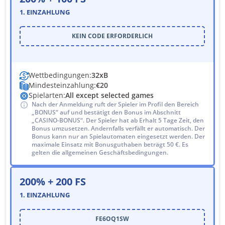
1. EINZAHLUNG
KEIN CODE ERFORDERLICH
Wettbedingungen
:
32xB
Mindesteinzahlung
:
€20
Spielarten
:
All except selected games
Nach der Anmeldung ruft der Spieler im Profil den Bereich
„BONUS“ auf und bestätigt den Bonus im Abschnitt
„CASINO-BONUS“. Der Spieler hat ab Erhalt 5 Tage Zeit, den
Bonus umzusetzen. Andernfalls verfällt er automatisch. Der
Bonus kann nur an Spielautomaten eingesetzt werden. Der
maximale Einsatz mit Bonusguthaben beträgt 50 €. Es
gelten die allgemeinen Geschäftsbedingungen.
200% + 200 FS
1. EINZAHLUNG
FE6OQ1SW