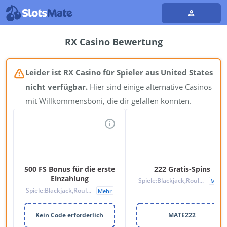
RX Casino Bewertung
Leider ist RX Casino für Spieler aus United States
nicht verfügbar.
Hier sind einige alternative Casinos
mit Willkommensboni, die dir gefallen könnten.
i
i
500 FS
Bonus für die erste
222
Gratis-Spins
Einzahlung
Spiele
:
Blackjack,Roul...
Mehr
Spiele
:
Blackjack,Roul...
Mehr
Kein Code erforderlich
MATE222