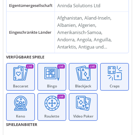
Aninda Solutions Ltd
Eigentümergesellschaft
Afghanistan, Aland-Inseln,
Albanien, Algerien,
Amerikanisch-Samoa,
Eingeschränkte Länder
Andorra, Angola, Anguilla,
Antarktis, Antigua und
Barbuda, Argentinien,
VERFÜGBARE SPIELE
Armenien, Aruba,
Aserbaidschan, Bahamas,
Bahrain, Bangladesch,
Barbados, Weißrussland,
Baccarat
Bingo
Blackjack
Craps
Belize, Benin, Bermuda,
Bhutan, Bolivien, Bosnien
und Herzegowina, Botswana,
Brasilien, Britisches
Keno
Roulette
Video Poker
Territorium im Indischen
SPIELEANBIETER
Ozean, Britische
Jungferninseln, Brunei