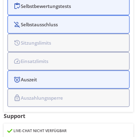
Neukaledonien, Neuseeland,
Selbstbewertungstests
Nicaragua, Niger, Nigeria,
Niue, Norfolkinsel,
Selbstausschluss
Nordmazedonien, Oman,
Pakistan, Palau,
Palästinensisches
Sitzungslimits
Autonomiegebiet, Panama,
Papua-Neuguinea, Paraguay,
Einsatzlimits
Peru, Philippinen,
Pitcairninseln, Puerto Rico,
Katar, Republik Korea,
Auszeit
Republik Moldau, Reunion,
Rumänien, Russische
Auszahlungssperre
Föderation, Ruanda, Saint-
Barthélemy, St. Eustatius und
Support
Saba Bonaire, St. Helena, St.
Kitts und Nevis, St. Lucia, St.
Martin, Saint-Pierre und
LIVE-CHAT NICHT VERFÜGBAR