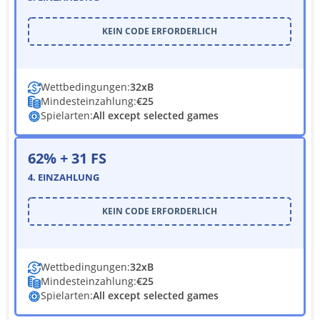
KEIN CODE ERFORDERLICH
Wettbedingungen
:
32xB
Mindesteinzahlung
:
€25
Spielarten
:
All except selected games
62% + 31 FS
4. EINZAHLUNG
KEIN CODE ERFORDERLICH
Wettbedingungen
:
32xB
Mindesteinzahlung
:
€25
Spielarten
:
All except selected games