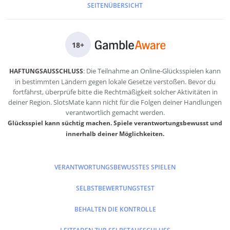
SEITENÜBERSICHT
18
+
: Die Teilnahme an Online-Glücksspielen kann
HAFTUNGSAUSSCHLUSS
in bestimmten Ländern gegen lokale Gesetze verstoßen. Bevor du
fortfährst, überprüfe bitte die Rechtmäßigkeit solcher Aktivitäten in
deiner Region. SlotsMate kann nicht für die Folgen deiner Handlungen
verantwortlich gemacht werden.
Glücksspiel kann süchtig machen. Spiele verantwortungsbewusst und
innerhalb deiner Möglichkeiten.
VERANTWORTUNGSBEWUSSTES SPIELEN
SELBSTBEWERTUNGSTEST
BEHALTEN DIE KONTROLLE