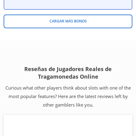
Megaways
CARGAR MÁS BONOS
Reseñas de Jugadores Reales de
Tragamonedas Online
Curious what other players think about slots with one of the
most popular features? Here are the latest reviews left by
other gamblers like you.