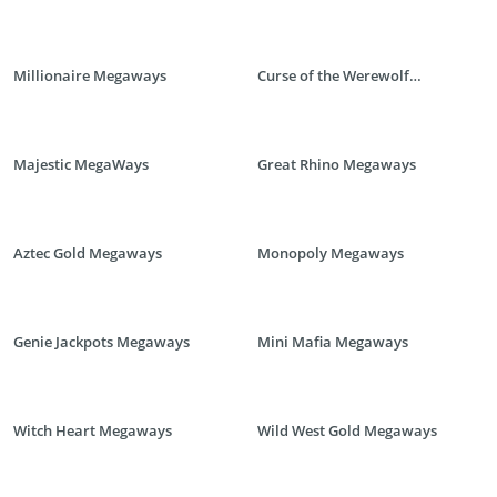
Millionaire Megaways
Curse of the Werewolf
Megaways
Majestic MegaWays
Great Rhino Megaways
Aztec Gold Megaways
Monopoly Megaways
Genie Jackpots Megaways
Mini Mafia Megaways
Witch Heart Megaways
Wild West Gold Megaways