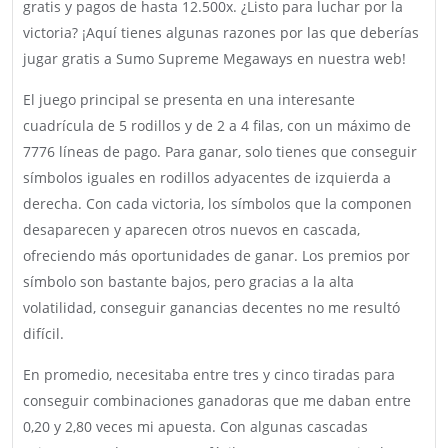
gratis y pagos de hasta 12.500x. ¿Listo para luchar por la
victoria? ¡Aquí tienes algunas razones por las que deberías
jugar gratis a Sumo Supreme Megaways en nuestra web!
El juego principal se presenta en una interesante
cuadrícula de 5 rodillos y de 2 a 4 filas, con un máximo de
7776 líneas de pago. Para ganar, solo tienes que conseguir
símbolos iguales en rodillos adyacentes de izquierda a
derecha. Con cada victoria, los símbolos que la componen
desaparecen y aparecen otros nuevos en cascada,
ofreciendo más oportunidades de ganar. Los premios por
símbolo son bastante bajos, pero gracias a la alta
volatilidad, conseguir ganancias decentes no me resultó
difícil.
En promedio, necesitaba entre tres y cinco tiradas para
conseguir combinaciones ganadoras que me daban entre
0,20 y 2,80 veces mi apuesta. Con algunas cascadas