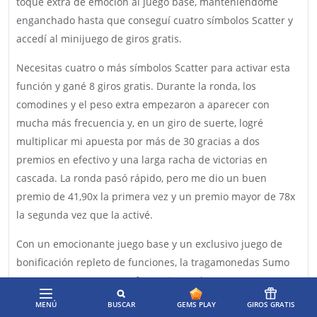
toque extra de emoción al juego base, manteniéndome
enganchado hasta que conseguí cuatro símbolos Scatter y
accedí al minijuego de giros gratis.
Necesitas cuatro o más símbolos Scatter para activar esta
función y gané 8 giros gratis. Durante la ronda, los
comodines y el peso extra empezaron a aparecer con
mucha más frecuencia y, en un giro de suerte, logré
multiplicar mi apuesta por más de 30 gracias a dos
premios en efectivo y una larga racha de victorias en
cascada. La ronda pasó rápido, pero me dio un buen
premio de 41,90x la primera vez y un premio mayor de 78x
la segunda vez que la activé.
Con un emocionante juego base y un exclusivo juego de
bonificación repleto de funciones, la tragamonedas Sumo
Supreme Megaways no ofrece ni un solo momento
aburrido. El juego es ideal para sesiones largas y giros
MENÚ
BUSCAR
GEMS PLAY
GIROS GRATIS