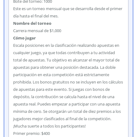
Bote del torneo: 1000
Este es un torneo mensual que se desarrolla desde el primer
día hasta el final del mes.
Nombre del torneo
Carrera mensual de $1,000
Cómo jugar
Escala posiciones en la clasificación realizando apuestas en
cualquier juego, ya que todas contribuyen a tu actividad
total de apuestas. Tu objetivo es alcanzar el mayor total de
apuestas para obtener una posición destacada. La doble
participación en esta competición está estrictamente
prohibida. Los bonos gratuitos no se incluyen en los cálculos
de apuestas para este evento. Si juegas con bonos de
depósito, la contribución se calcula hasta el nivel de una
apuesta real. Puedes empezar a participar con una apuesta
mínima de cero. Se otorgarán un total de diez premios a los
jugadores mejor clasificados al final de la competición.
¡Mucha suerte a todos los participantes!
Primer premio: $400