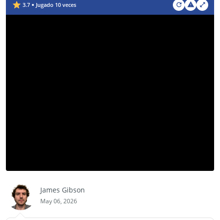
3.7
Jugado
10
veces
James Gibson
JUGAR DEMO
May 06, 2026