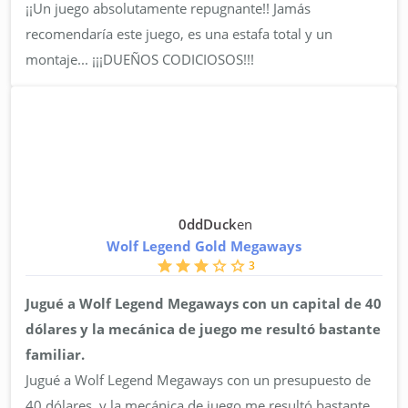
¡¡Un juego absolutamente repugnante!! Jamás
recomendaría este juego, es una estafa total y un
montaje... ¡¡¡DUEÑOS CODICIOSOS!!!
0ddDuck
en
Wolf Legend Gold Megaways
3
Jugué a Wolf Legend Megaways con un capital de 40
dólares y la mecánica de juego me resultó bastante
familiar.
Jugué a Wolf Legend Megaways con un presupuesto de
40 dólares, y la mecánica de juego me resultó bastante