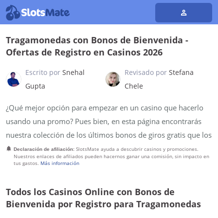
Tragamonedas con Bonos de Bienvenida -
Ofertas de Registro en Casinos 2026
Escrito por
Snehal
Revisado por
Stefana
Gupta
Chele
¿Qué mejor opción para empezar en un casino que hacerlo
usando una promo? Pues bien, en esta página encontrarás
nuestra colección de los últimos bonos de giros gratis que los
casinos están ofreciendo a los nuevos jugadores, cómo
SlotsMate ayuda a descubrir casinos y promociones.
Declaración de afiliación:
Nuestros enlaces de afiliados pueden hacernos ganar una comisión, sin impacto en
deberías usarlos y en qué deberías fijarte. ¡Aquí vamos!
tus gastos.
Más información
Todos los Casinos Online con Bonos de
Bienvenida por Registro para Tragamonedas