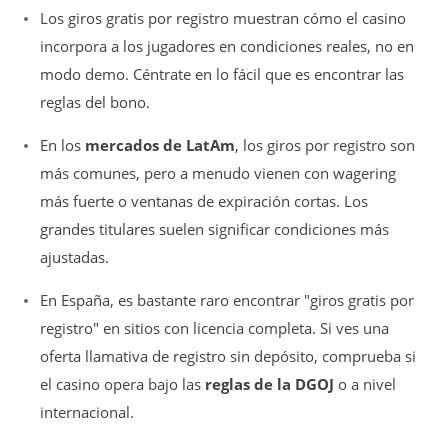
Los giros gratis por registro muestran cómo el casino
incorpora a los jugadores en condiciones reales, no en
modo demo. Céntrate en lo fácil que es encontrar las
reglas del bono.
En los
mercados de LatAm
, los giros por registro son
más comunes, pero a menudo vienen con wagering
más fuerte o ventanas de expiración cortas. Los
grandes titulares suelen significar condiciones más
ajustadas.
En España, es bastante raro encontrar "giros gratis por
registro" en sitios con licencia completa. Si ves una
oferta llamativa de registro sin depósito, comprueba si
el casino opera bajo las
reglas de la DGOJ
o a nivel
internacional.