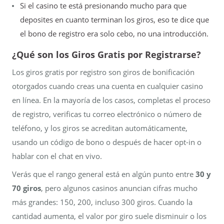
Si el casino te está presionando mucho para que
deposites en cuanto terminan los giros, eso te dice que
el bono de registro era solo cebo, no una introducción.
¿Qué son los Giros Gratis por Registrarse?
Los giros gratis por registro son giros de bonificación
otorgados cuando creas una cuenta en cualquier casino
en línea. En la mayoría de los casos, completas el proceso
de registro, verificas tu correo electrónico o número de
teléfono, y los giros se acreditan automáticamente,
usando un código de bono o después de hacer opt-in o
hablar con el chat en vivo.
Verás que el rango general está en algún punto entre
30 y
70 giros
, pero algunos casinos anuncian cifras mucho
más grandes: 150, 200, incluso 300 giros. Cuando la
cantidad aumenta, el valor por giro suele disminuir o los