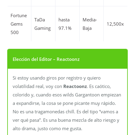
Fortune
TaDa
hasta
Media-
Gems
12,500x
Gaming
97.1%
Baja
500
Elección del Editor – Reactoonz
Si estoy usando giros por registro y quiero
volatilidad real, voy con
Reactoonz
. Es caótico,
colorido y, cuando esos wilds Gargantoon empiezan
a expandirse, la cosa se pone picante muy rápido.
No es una tragamonedas chill. Es del tipo “vamos a
ver qué pasa”. Es una buena mezcla de alto riesgo y
alto drama, justo como me gusta.