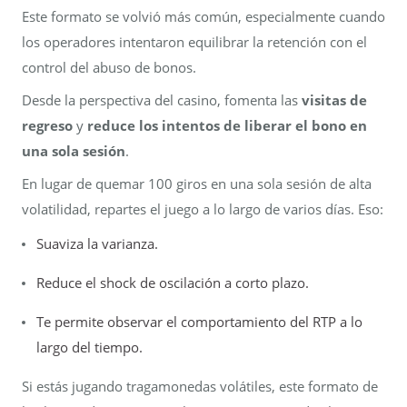
Este formato se volvió más común, especialmente cuando
los operadores intentaron equilibrar la retención con el
control del abuso de bonos.
Desde la perspectiva del casino, fomenta las
visitas de
regreso
y
reduce los intentos de liberar el bono en
una sola sesión
.
En lugar de quemar 100 giros en una sola sesión de alta
volatilidad, repartes el juego a lo largo de varios días. Eso:
Suaviza la varianza.
Reduce el shock de oscilación a corto plazo.
Te permite observar el comportamiento del RTP a lo
largo del tiempo.
Si estás jugando tragamonedas volátiles, este formato de