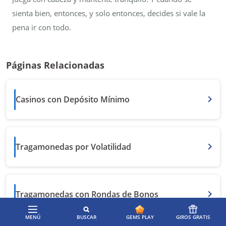
sienta bien, entonces, y solo entonces, decides si vale la
pena ir con todo.
Páginas Relacionadas
Casinos con Depósito Mínimo
Tragamonedas por Volatilidad
Tragamonedas con Rondas de Bonos
MENÚ
BUSCAR
GEMS PLAY
GIROS GRATIS