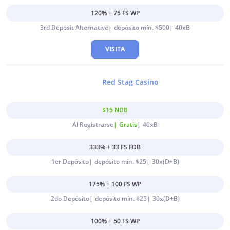
120% + 75 FS
WP
3rd Deposit Alternative
depósito mín.
$500
40xB
VISITA
Red Stag Casino
$15
NDB
Al Registrarse
Gratis
40xB
333% + 33 FS
FDB
1er Depósito
depósito mín.
$25
30x(D+B)
175% + 100 FS
WP
2do Depósito
depósito mín.
$25
30x(D+B)
100% + 50 FS
WP