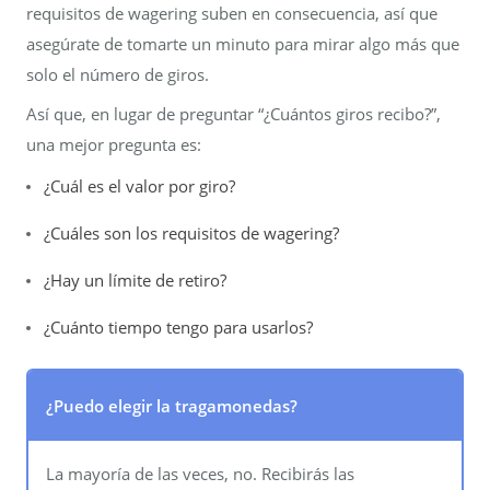
requisitos de wagering suben en consecuencia, así que
asegúrate de tomarte un minuto para mirar algo más que
solo el número de giros.
Así que, en lugar de preguntar “¿Cuántos giros recibo?”,
una mejor pregunta es:
¿Cuál es el valor por giro?
¿Cuáles son los requisitos de wagering?
¿Hay un límite de retiro?
¿Cuánto tiempo tengo para usarlos?
¿Puedo elegir la tragamonedas?
La mayoría de las veces, no. Recibirás las