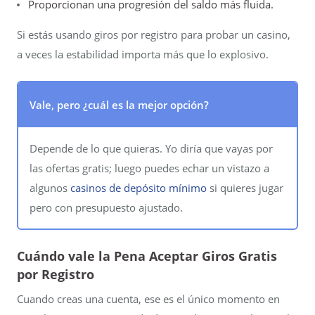
Proporcionan una progresión del saldo más fluida.
Si estás usando giros por registro para probar un casino,
a veces la estabilidad importa más que lo explosivo.
Vale, pero ¿cuál es la mejor opción?
Depende de lo que quieras. Yo diría que vayas por
las ofertas gratis; luego puedes echar un vistazo a
algunos
casinos de depósito mínimo
si quieres jugar
pero con presupuesto ajustado.
Cuándo vale la Pena Aceptar Giros Gratis
por Registro
Cuando creas una cuenta, ese es el único momento en