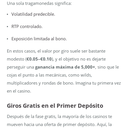
Una sola tragamonedas significa:
Volatilidad predecible.
RTP controlado.
Exposición limitada al bono.
En estos casos, el valor por giro suele ser bastante
modesto (
€0.05–€0.10
), y el objetivo no es dejarte
perseguir una
ganancia máxima de 5,000×
, sino que le
cojas el punto a las mecánicas, como wilds,
multiplicadores y rondas de bono. Imagina tu primera vez
en el casino.
Giros Gratis en el Primer Depósito
Después de la fase gratis, la mayoría de los casinos te
mueven hacia una oferta de primer depósito. Aquí, la