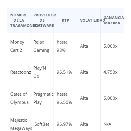
NOMBRE
PROVEEDOR
GANANCIA
DE LA
DE
RTP
VOLATILIDAD
MÁXIMA
TRAGAMONEDAS
SOFTWARE
Money
Relax
hasta
Alta
5,000x
Cart 2
Gaming
98%
Play’N
Reactoonz
96.51%
Alta
4,750x
Go
Gates of
Pragmatic
hasta
Alta
5,000x
Olympus
Play
96.50%
Majestic
iSoftBet
96.97%
Alta
N/A
MegaWays