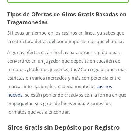
Tipos de Ofertas de Giros Gratis Basadas en
Tragamonedas
Si llevas un tiempo en los casinos en línea, ya sabes que
la estructura detrás del bono importa más que el titular.
Algunas ofertas están hechas para atraer rápido o para
convertirte en un jugador que deposita en cuestión de
minutos. ¿Podemos juzgarlas, tho? Con regulaciones más
estrictas en varios mercados y más competencia entre
marcas internacionales, especialmente los
casinos
nuevos
, se están poniendo creativos con la forma en que
empaquetan sus giros de bienvenida. Veamos los
formatos que vas a encontrar.
Giros Gratis sin Depósito por Registro