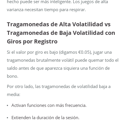
hecho puede ser más inteligente. Los juegos de alta
varianza necesitan tiempo para respirar.
Tragamonedas de Alta Volatilidad vs
Tragamonedas de Baja Volatilidad con
Giros por Registro
Si el valor por giro es bajo (digamos €0.05), jugar una
tragamonedas brutalmente volátil puede quemar todo el
saldo antes de que aparezca siquiera una función de
bono.
Por otro lado, las tragamonedas de volatilidad baja a
media:
Activan funciones con más frecuencia.
Extienden la duración de la sesión.