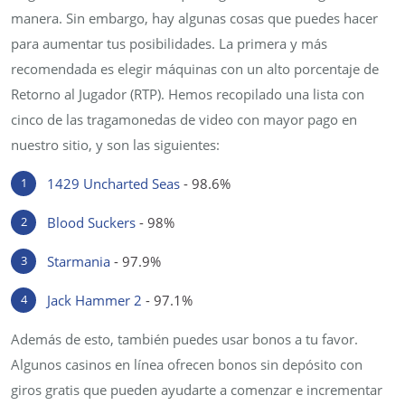
manera. Sin embargo, hay algunas cosas que puedes hacer
para aumentar tus posibilidades. La primera y más
recomendada es elegir máquinas con un alto porcentaje de
Retorno al Jugador (RTP). Hemos recopilado una lista con
cinco de las tragamonedas de video con mayor pago en
nuestro sitio, y son las siguientes:
1429 Uncharted Seas
- 98.6%
Blood Suckers
- 98%
Starmania
- 97.9%
Jack Hammer 2
- 97.1%
Además de esto, también puedes usar bonos a tu favor.
Algunos casinos en línea ofrecen bonos sin depósito con
giros gratis que pueden ayudarte a comenzar e incrementar