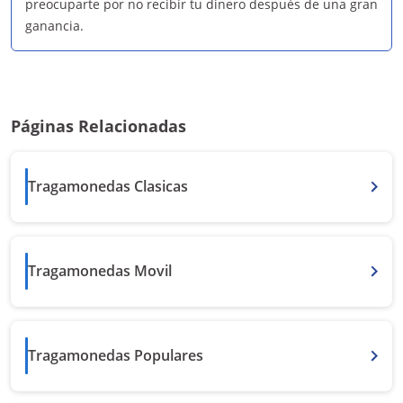
preocuparte por no recibir tu dinero después de una gran
ganancia.
Páginas Relacionadas
Tragamonedas Clasicas
Tragamonedas Movil
Tragamonedas Populares