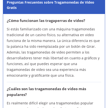
Preguntas Frecuentes sobre Tragamonedas de Video
Gratis
¿Cómo funcionan las tragaperras de vídeo?
Si estás familiarizado con una máquina tragamonedas
tradicional de un casino físico, su alternativa en video
funciona de la misma manera. La única diferencia es que
la palanca ha sido reemplazada por un botón de Girar.
Además, las tragamonedas de video permiten a los
desarrolladores tener más libertad en cuanto a gráficos y
funciones, así que puedes esperar que una
tragamonedas de video sea una experiencia más
emocionante y gratificante que una física.
¿Cuáles son las tragamonedas de vídeo más
populares?
Es realmente difícil elegir una tragamonedas popular