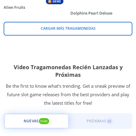
GEMS
Alien Fruits
Dolphins Pearl Deluxe
CARGAR MÁS TRAGAMONEDAS
Video Tragamonedas Recién Lanzadas y
Próximas
Be the first to know what’s trending. Get a sneak preview of
future slot game releases from the best providers and play
the latest titles for free!
NUEVAS
PRÓXIMAS
1141
20