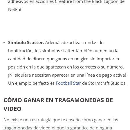
adhesivos en acción es Creature from the Black Lagoon de
NetEnt.
Símbolo Scatter.
Además de activar rondas de
bonificación, los símbolos scatter también aumentan la
cantidad de dinero que ganas en un giro sin importar la
posición en la que aparezcan en los carretes o su número.
¡Ni siquiera necesitan aparecer en una línea de pago activa!
Un ejemplo perfecto es
Football Star
de Stormcraft Studios.
CÓMO GANAR EN TRAGAMONEDAS DE
VIDEO
No existe una estrategia que te enseñe cómo ganar en las
tragamonedas de video ni que lo garantice de ninguna