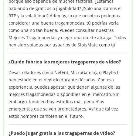
porque eso depende de muchos factores. ¿Estamos
hablando de gráficos o jugabilidad? ¿Solo analizamos el
RTP y la volatilidad? Además, lo que nosotros podemos
considerar una buena tragamonedas, tú podrías verla
como una no tan buena. Puedes consultar nuestras
Mejores Tragamonedas y elegir una que te atraiga. Todas
han sido votadas por usuarios de SlotsMate como tú.
¿Quién fabrica las mejores tragaperras de vídeo?
Desarrolladores como NetEnt, MicroGaming o Playtech
han estado en el negocio durante décadas. Con esa
experiencia, puedes apostar que tienen algunas de las
mejores tragamonedas disponibles en el mercado. Sin
embargo, también hay estudios más pequeños
emergentes que se ven prometedores. Así que tal vez
estos nombres cambien en el futuro.
¿Puedo jugar gratis a las tragaperras de vídeo?