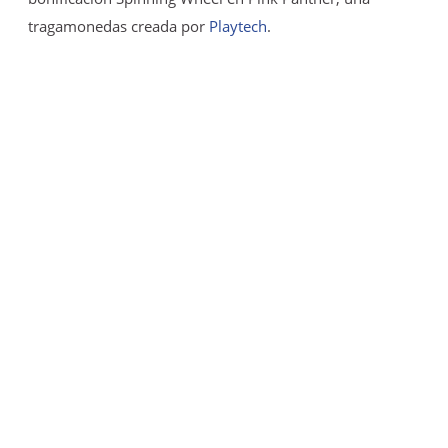
tragamonedas creada por
Playtech
.