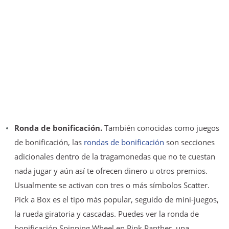
Ronda de bonificación.
También conocidas como juegos
de bonificación, las
rondas de bonificación
son secciones
adicionales dentro de la tragamonedas que no te cuestan
nada jugar y aún así te ofrecen dinero u otros premios.
Usualmente se activan con tres o más símbolos Scatter.
Pick a Box es el tipo más popular, seguido de mini-juegos,
la rueda giratoria y cascadas. Puedes ver la ronda de
bonificación Spinning Wheel en Pink Panther, una