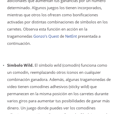
adicionales que aumentan tus ganancias por un número
determinado. Algunos juegos los tienen incorporados,
mientras que otros los ofrecen como bonificaciones
activadas por distintas combinaciones de símbolos en los
carretes. Observa esta función en acción en la
tragamonedas
Gonzo’s Quest
de
NetEnt
presentada a
continuación.
Símbolo Wild.
El símbolo wild (comodín) funciona como
un comodín, reemplazando otros íconos en cualquier
combinación ganadora. Además, algunas tragamonedas de
video tienen comodínes adhesivos (sticky wild) que
permanecen en la misma posición en los carretes durante
varios giros para aumentar tus posibilidades de ganar más
dinero. Un juego donde puedes ver los comodínes