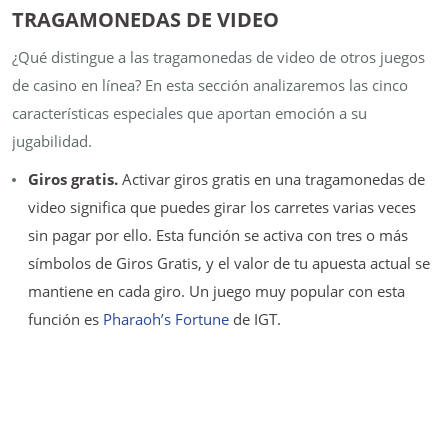
TRAGAMONEDAS DE VIDEO
¿Qué distingue a las tragamonedas de video de otros juegos
de casino en línea? En esta sección analizaremos las cinco
características especiales que aportan emoción a su
jugabilidad.
Giros gratis.
Activar giros gratis en una tragamonedas de
video significa que puedes girar los carretes varias veces
sin pagar por ello. Esta función se activa con tres o más
símbolos de Giros Gratis, y el valor de tu apuesta actual se
mantiene en cada giro. Un juego muy popular con esta
función es
Pharaoh’s Fortune
de IGT.