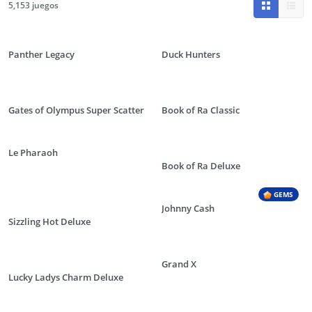
5,153
juegos
Panther Legacy
Duck Hunters
Gates of Olympus Super Scatter
Book of Ra Classic
Le Pharaoh
Book of Ra Deluxe
GEMS
Johnny Cash
Sizzling Hot Deluxe
Grand X
Lucky Ladys Charm Deluxe