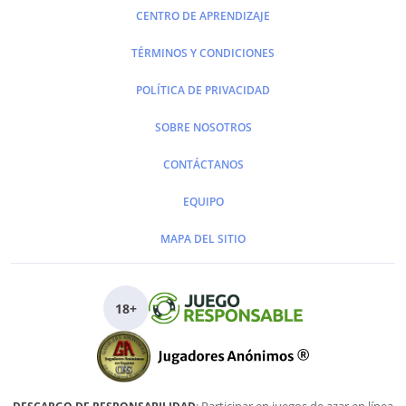
CENTRO DE APRENDIZAJE
TÉRMINOS Y CONDICIONES
POLÍTICA DE PRIVACIDAD
SOBRE NOSOTROS
CONTÁCTANOS
EQUIPO
MAPA DEL SITIO
18
+