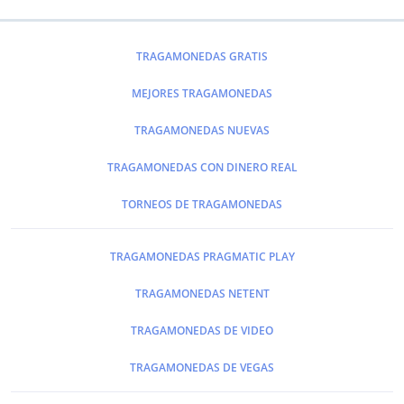
TRAGAMONEDAS GRATIS
MEJORES TRAGAMONEDAS
TRAGAMONEDAS NUEVAS
TRAGAMONEDAS CON DINERO REAL
TORNEOS DE TRAGAMONEDAS
TRAGAMONEDAS PRAGMATIC PLAY
TRAGAMONEDAS NETENT
TRAGAMONEDAS DE VIDEO
TRAGAMONEDAS DE VEGAS