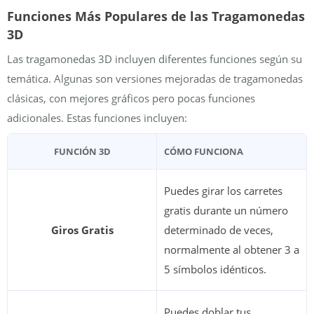
Funciones Más Populares de las Tragamonedas
3D
Las tragamonedas 3D incluyen diferentes funciones según su
temática. Algunas son versiones mejoradas de tragamonedas
clásicas, con mejores gráficos pero pocas funciones
adicionales. Estas funciones incluyen:
FUNCIÓN 3D
CÓMO FUNCIONA
Puedes girar los carretes
gratis durante un número
Giros Gratis
determinado de veces,
normalmente al obtener 3 a
5 símbolos idénticos.
Puedes doblar tus