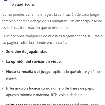
o cuadrícula
.
Como puedes ver en la imagen, la calificación de cada juego
también aparece debajo de su miniatura. Sin embargo, esa no
es la única información que te brindamos.
Si seleccionas cualquiera de nuestras tragamonedas 3D, irás a
su página individual donde encontrarás:
Su video de jugabilidad
La opinión del revisor en video
Nuestra reseña del juego
explicando qué ofrece y cómo
jugarlo
Información básica
como número de líneas de pago,
apuesta mínima y máxima, RTP, volatilidad, etc.
Etiquetas
que representan las categorías del juego, para