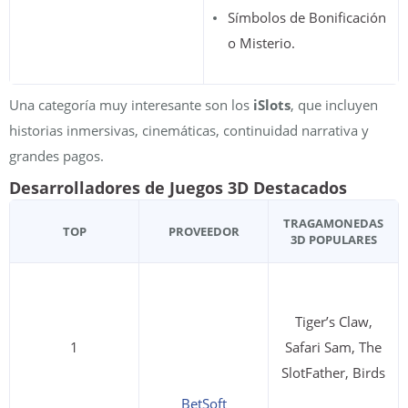
Símbolos de Bonificación
o Misterio.
Una categoría muy interesante son los
iSlots
, que incluyen
historias inmersivas, cinemáticas, continuidad narrativa y
grandes pagos.
Desarrolladores de Juegos 3D Destacados
TRAGAMONEDAS
TOP
PROVEEDOR
3D POPULARES
Tiger’s Claw,
1
Safari Sam, The
SlotFather, Birds
BetSoft