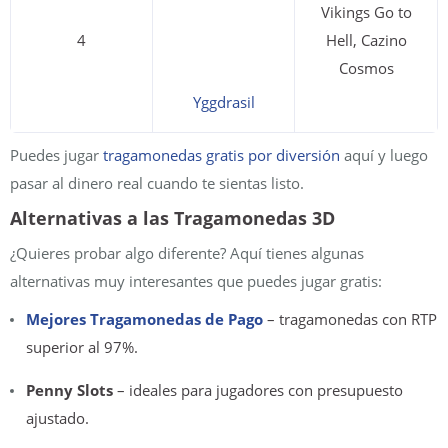
Vikings Go to
4
Hell, Cazino
Cosmos
Yggdrasil
Puedes jugar
tragamonedas gratis por diversión
aquí y luego
pasar al dinero real cuando te sientas listo.
Alternativas a las Tragamonedas 3D
¿Quieres probar algo diferente? Aquí tienes algunas
alternativas muy interesantes que puedes jugar gratis:
Mejores Tragamonedas de Pago
– tragamonedas con RTP
superior al 97%.
Penny Slots
– ideales para jugadores con presupuesto
ajustado.