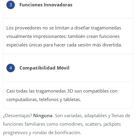
Funciones Innovadoras
Los proveedores no se limitan a diseñar tragamonedas
visualmente impresionantes: también crean funciones
especiales únicas para hacer cada sesión más divertida.
Compatibilidad Móvil
Casi todas las tragamonedas 3D son compatibles con
computadoras, teléfonos y tabletas.
¿Desventajas?
Ninguna
. Son variadas, adaptables y llenas de
funciones familiares como comodines, scatters, jackpots
progresivos y rondas de bonificación.