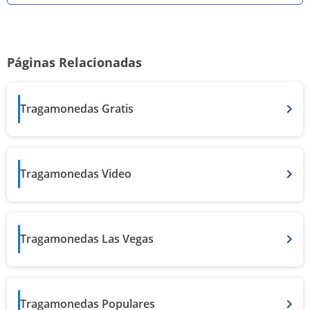
Páginas Relacionadas
Tragamonedas Gratis
Tragamonedas Video
Tragamonedas Las Vegas
Tragamonedas Populares