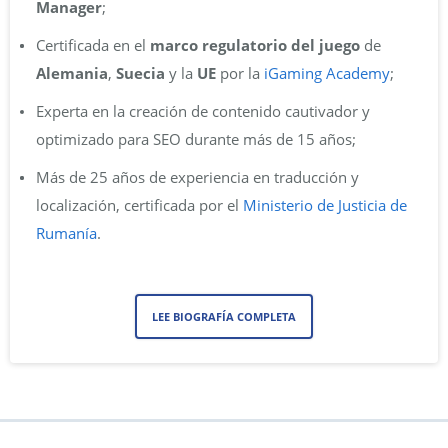
Manager
;
Certificada en el
marco regulatorio del juego
de
Alemania
,
Suecia
y la
UE
por la
iGaming Academy
;
Experta en la creación de contenido cautivador y
optimizado para SEO durante más de 15 años;
Más de 25 años de experiencia en traducción y
localización, certificada por el
Ministerio de Justicia de
Rumanía
.
LEE BIOGRAFÍA COMPLETA