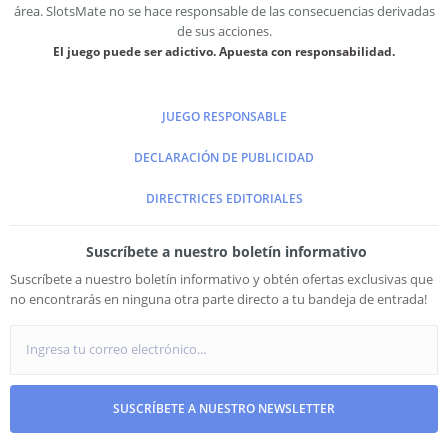
área. SlotsMate no se hace responsable de las consecuencias derivadas
de sus acciones.
El juego puede ser adictivo. Apuesta con responsabilidad.
JUEGO RESPONSABLE
DECLARACIÓN DE PUBLICIDAD
DIRECTRICES EDITORIALES
Suscríbete a nuestro boletín informativo
Suscríbete a nuestro boletín informativo y obtén ofertas exclusivas que
no encontrarás en ninguna otra parte directo a tu bandeja de entrada!
SUSCRÍBETE A NUESTRO NEWSLETTER