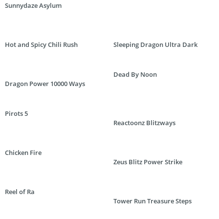
Sunnydaze Asylum
Hot and Spicy Chili Rush
Sleeping Dragon Ultra Dark
Dead By Noon
Dragon Power 10000 Ways
Pirots 5
Reactoonz Blitzways
Chicken Fire
Zeus Blitz Power Strike
Reel of Ra
Tower Run Treasure Steps