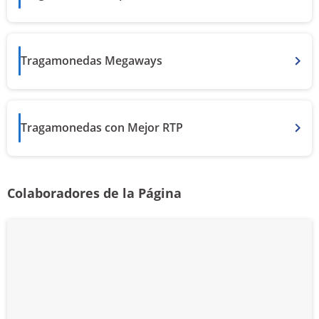
Tragamonedas Megaways
Tragamonedas con Mejor RTP
Colaboradores de la Página