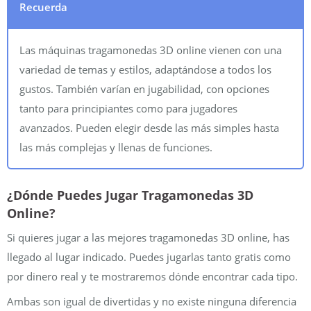
Recuerda
Las máquinas tragamonedas 3D online vienen con una
variedad de temas y estilos, adaptándose a todos los
gustos. También varían en jugabilidad, con opciones
tanto para principiantes como para jugadores
avanzados. Pueden elegir desde las más simples hasta
las más complejas y llenas de funciones.
¿Dónde Puedes Jugar Tragamonedas 3D
Online?
Si quieres jugar a las mejores tragamonedas 3D online, has
llegado al lugar indicado. Puedes jugarlas tanto gratis como
por dinero real y te mostraremos dónde encontrar cada tipo.
Ambas son igual de divertidas y no existe ninguna diferencia