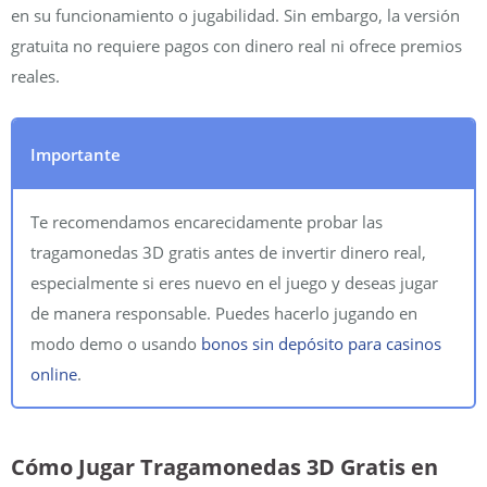
en su funcionamiento o jugabilidad. Sin embargo, la versión
gratuita no requiere pagos con dinero real ni ofrece premios
reales.
Importante
Te recomendamos encarecidamente probar las
tragamonedas 3D gratis antes de invertir dinero real,
especialmente si eres nuevo en el juego y deseas jugar
de manera responsable. Puedes hacerlo jugando en
modo demo o usando
bonos sin depósito para casinos
online
.
Cómo Jugar Tragamonedas 3D Gratis en