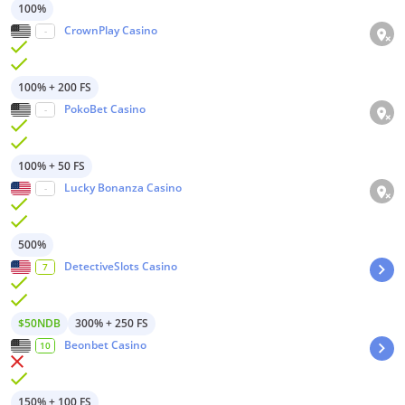
100%
CrownPlay Casino
-
100% + 200 FS
PokoBet Casino
-
100% + 50 FS
Lucky Bonanza Casino
-
500%
DetectiveSlots Casino
7
$50
NDB
300% + 250 FS
Beonbet Casino
10
150% + 100 FS