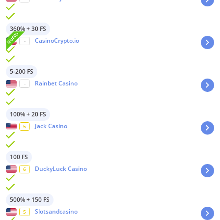
360% + 30 FS
NUEVO
CasinoCrypto.io
-
5-200 FS
Rainbet Casino
-
100% + 20 FS
Jack Casino
5
100 FS
DuckyLuck Casino
6
500% + 150 FS
Slotsandcasino
5