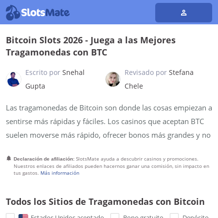
Bitcoin Slots 2026 - Juega a las Mejores
Tragamonedas con BTC
Escrito por
Snehal
Revisado por
Stefana
Gupta
Chele
Las tragamonedas de Bitcoin son donde las cosas empiezan a
sentirse más rápidas y fáciles. Los casinos que aceptan BTC
suelen moverse más rápido, ofrecer bonos más grandes y no
complican demasiado las cosas con diez capas de reglas de
SlotsMate ayuda a descubrir casinos y promociones.
Declaración de afiliación:
pago. Verás límites más altos, retiros más rápidos y una
Nuestros enlaces de afiliados pueden hacernos ganar una comisión, sin impacto en
tus gastos.
Más información
mezcla de tragamonedas clásicas y lanzamientos más nuevos
que se sienten dignos de jugar. ¿Empezamos?
Todos los Sitios de Tragamonedas con Bitcoin
Estados Unidos aceptado
Bono gratuito
Depósito