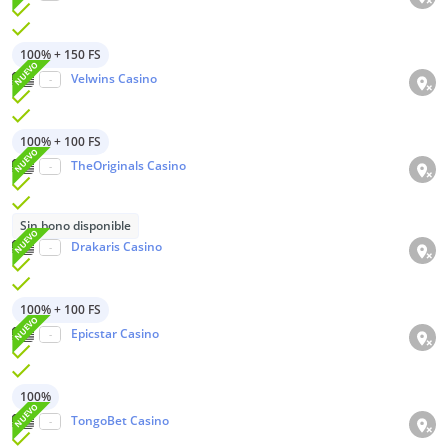
100% + 150 FS
NUEVO
Velwins Casino
-
100% + 100 FS
NUEVO
TheOriginals Casino
-
Sin bono disponible
NUEVO
Drakaris Casino
-
100% + 100 FS
NUEVO
Epicstar Casino
-
100%
NUEVO
TongoBet Casino
-