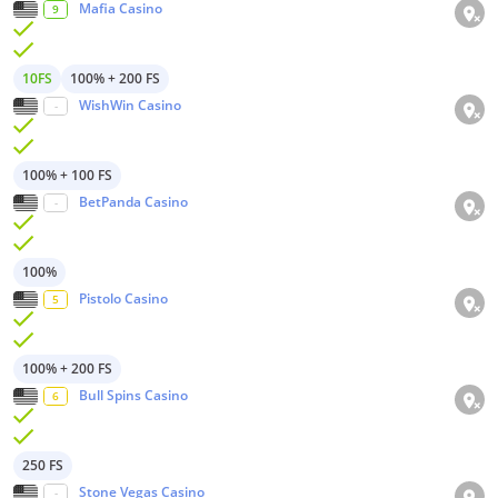
Mafia Casino
9
10
FS
100% + 200 FS
WishWin Casino
-
100% + 100 FS
BetPanda Casino
-
100%
Pistolo Casino
5
100% + 200 FS
Bull Spins Casino
6
250 FS
Stone Vegas Casino
-