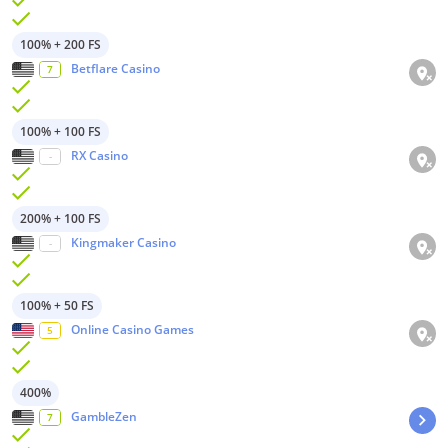
100% + 200 FS
Betflare Casino
7
100% + 100 FS
RX Casino
-
200% + 100 FS
Kingmaker Casino
-
100% + 50 FS
Online Casino Games
5
400%
GambleZen
7