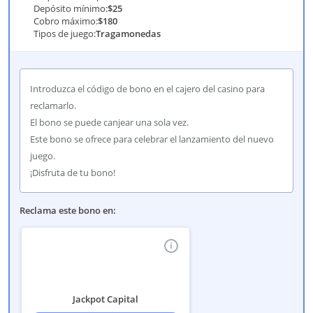
Depósito mínimo
:
$
25
Cobro máximo
:
$180
Tipos de juego
:
Tragamonedas
Introduzca el código de bono en el cajero del casino para
reclamarlo.
El bono se puede canjear una sola vez.
Este bono se ofrece para celebrar el lanzamiento del nuevo
juego.
¡Disfruta de tu bono!
Reclama este bono en
:
i
Jackpot Capital