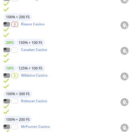
100% + 200 FS
Rioace Casino
2
20
FS
150% + 100 FS
Casabet Casino
-
10
FS
125% + 100 FS
Wildsino Casino
8
100% + 300 FS
Robocat Casino
-
100% + 200 FS
MrPunter Casino
-