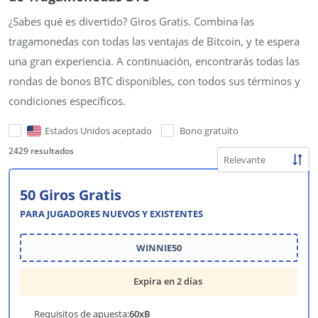
¿Sabes qué es divertido? Giros Gratis. Combina las
tragamonedas con todas las ventajas de Bitcoin, y te espera
una gran experiencia. A continuación, encontrarás todas las
rondas de bonos BTC disponibles, con todos sus términos y
condiciones específicos.
Estados Unidos aceptado
Bono gratuito
2429
resultados
Relevante
50 Giros Gratis
PARA JUGADORES NUEVOS Y EXISTENTES
WINNIE50
Expira en 2 días
Requisitos de apuesta
:
60xB