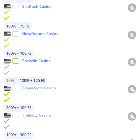
SlotRush Casino
-
100% + 75 FS
NovaDreams Casino
-
100% + 100 FS
Rockwin Casino
8
20
FS
120% + 125 FS
BloodySlots Casino
-
200% + 100 FS
TheSlotz Casino
-
100% + 300 FS