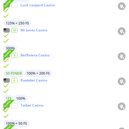
NUEVO
Luck Leopard Casino
-
125% + 250 FS
Mr Jones Casino
10
300%
NUEVO
BetRiviera Casino
9
50 FS
NDB
100% + 200 FS
Koalabet Casino
8
1
FS
100%
NUEVO
Totbet Casino
-
100% + 50 FS
NUEVO